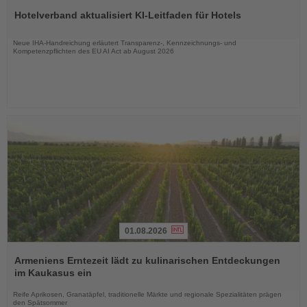
Sie
Hotelverband aktualisiert KI-Leitfaden für Hotels
die
Nachrichten
Neue IHA-Handreichung erläutert Transparenz-, Kennzeichnungs- und
Kompetenzpflichten des EU AI Act ab August 2026
01.08.2026
Lesen
Sie
Armeniens Erntezeit lädt zu kulinarischen Entdeckungen
die
im Kaukasus ein
Nachrichten
Reife Aprikosen, Granatäpfel, traditionelle Märkte und regionale Spezialitäten prägen
den Spätsommer