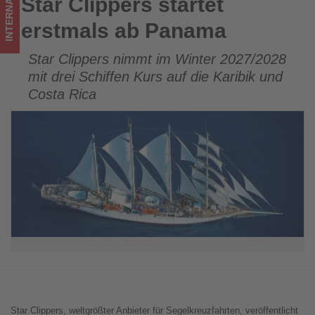
INTERNATIONAL
Star Clippers startet
Star Clippers startet erstmals ab Panama
los
erstmals ab Panama
ist!
Star Clippers nimmt im Winter 2027/2028
mit drei Schiffen Kurs auf die Karibik und
Costa Rica
Star Clippers, weltgrößter Anbieter für Segelkreuzfahrten, veröffentlicht