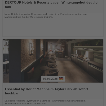
Sie
DERTOUR Hotels & Resorts bauen Winterangebot deutlich
die
aus
Nachrichten
Neue Hotels, innovative Konzepte und zusätzliche Erlebnisse erweitern das
Markenportfolio für die Wintersaison 2026/27
03.08.2026
Lesen
Sie
Essential by Dorint Mannheim Taylor Park ab sofort
die
buchbar
Nachrichten
Das neue Hotel im Taylor Green Business Park verbindet Geschäftsreisen,
Stadterlebnisse und Palazzo-Besuche