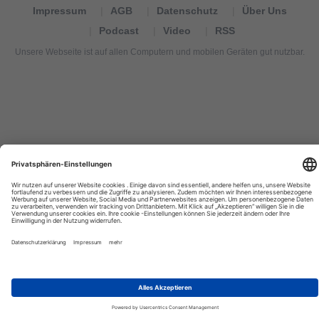
Impressum
AGB
Datenschutz
Über Uns
Podcast
Video
RSS
Unsere Webseite ist auf allen Computern und mobilen Geräten gut nutzbar.
Tourexpi,
turizm
haberleri,
Reisebüros,
tourism
news,
noticias
de
turismo,
Tourismus
Nachrichten,
новости
туризма,
travel
tourism
news,
international
tourism