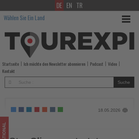
DE
EN
TR
Star
Wählen Sie Ein Land
Clippers
startet
erstmals
ab
Startseite
Ich möchte den Newsletter abonnieren
Podcast
Video
Panama
Kontakt
-
Suche
Wissen,
was
18.05.2026
im
Tourismus