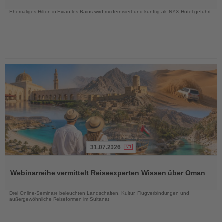
Nachrichten
Ehemaliges Hilton in Evian-les-Bains wird modernisiert und künftig als NYX Hotel geführt
31.07.2026
Lesen
Sie
Webinarreihe vermittelt Reiseexperten Wissen über Oman
die
Nachrichten
Drei Online-Seminare beleuchten Landschaften, Kultur, Flugverbindungen und
außergewöhnliche Reiseformen im Sultanat