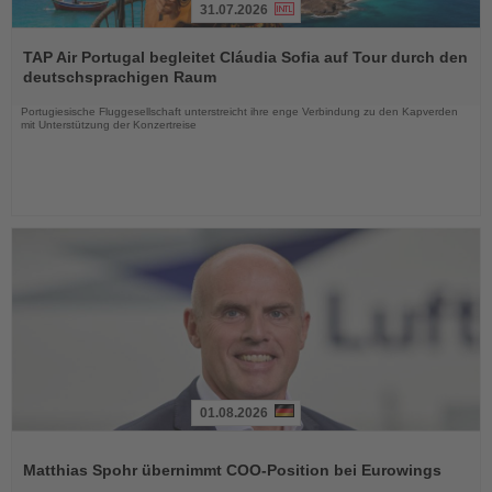
31.07.2026
Lesen
Sie
TAP Air Portugal begleitet Cláudia Sofia auf Tour durch den
die
deutschsprachigen Raum
Nachrichten
Portugiesische Fluggesellschaft unterstreicht ihre enge Verbindung zu den Kapverden
mit Unterstützung der Konzertreise
01.08.2026
Lesen
Sie
Matthias Spohr übernimmt COO-Position bei Eurowings
die