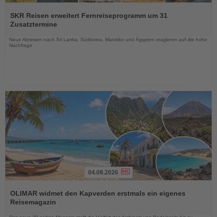
Lesen
Sie
SKR Reisen erweitert Fernreiseprogramm um 31
die
Zusatztermine
Nachrichten
Neue Abreisen nach Sri Lanka, Südkorea, Marokko und Ägypten reagieren auf die hohe
Nachfrage
04.08.2026
Lesen
Sie
OLIMAR widmet den Kapverden erstmals ein eigenes
die
Reisemagazin
Nachrichten