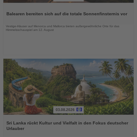
Lesen
Sie
Balearen bereiten sich auf die totale Sonnenfinsternis vor
die
Nachrichten
Vestige-Häuser auf Menorca und Mallorca bieten außergewöhnliche Orte für das
Himmelsschauspiel am 12. August
03.08.2026
Lesen
Sie
Sri Lanka rückt Kultur und Vielfalt in den Fokus deutscher
die
Urlauber
Nachrichten