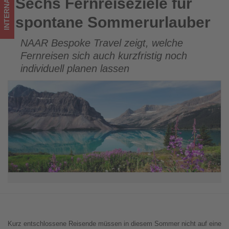
INTERNATIONAL
Sechs Fernreiseziele für
Sechs Fernreiseziele für spontane Sommerurlauber
ist!
spontane Sommerurlauber
NAAR Bespoke Travel zeigt, welche
Fernreisen sich auch kurzfristig noch
individuell planen lassen
Kurz entschlossene Reisende müssen in diesem Sommer nicht auf eine