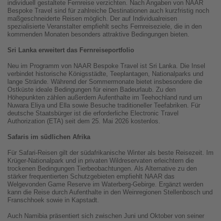
individuell gestaltete Fernreise verzichten. Nach Angaben von NAAR
Bespoke Travel sind für zahlreiche Destinationen auch kurzfristig noch
maßgeschneiderte Reisen möglich. Der auf Individualreisen
spezialisierte Veranstalter empfiehlt sechs Fernreiseziele, die in den
kommenden Monaten besonders attraktive Bedingungen bieten.
Sri Lanka erweitert das Fernreiseportfolio
Neu im Programm von NAAR Bespoke Travel ist Sri Lanka. Die Insel
verbindet historische Königsstädte, Teeplantagen, Nationalparks und
lange Strände. Während der Sommermonate bietet insbesondere die
Ostküste ideale Bedingungen für einen Badeurlaub. Zu den
Höhepunkten zählen außerdem Aufenthalte im Teehochland rund um
Nuwara Eliya und Ella sowie Besuche traditioneller Teefabriken. Für
deutsche Staatsbürger ist die erforderliche Electronic Travel
Authorization (ETA) seit dem 25. Mai 2026 kostenlos.
Safaris im südlichen Afrika
Für Safari-Reisen gilt der südafrikanische Winter als beste Reisezeit. Im
Krüger-Nationalpark und in privaten Wildreservaten erleichtern die
trockenen Bedingungen Tierbeobachtungen. Als Alternative zu den
stärker frequentierten Schutzgebieten empfiehlt NAAR das
Welgevonden Game Reserve im Waterberg-Gebirge. Ergänzt werden
kann die Reise durch Aufenthalte in den Weinregionen Stellenbosch und
Franschhoek sowie in Kapstadt.
Auch Namibia präsentiert sich zwischen Juni und Oktober von seiner