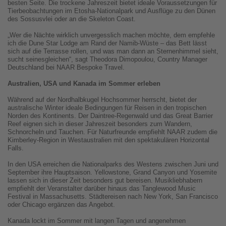
besten Seite. Die trockene Jahreszeit bietet ideale Voraussetzungen für
Tierbeobachtungen im Etosha-Nationalpark und Ausflüge zu den Dünen
des Sossusvlei oder an die Skeleton Coast.
„Wer die Nächte wirklich unvergesslich machen möchte, dem empfehle
ich die Dune Star Lodge am Rand der Namib-Wüste – das Bett lässt
sich auf die Terrasse rollen, und was man dann an Sternenhimmel sieht,
sucht seinesgleichen“, sagt Theodora Dimopoulou, Country Manager
Deutschland bei NAAR Bespoke Travel.
Australien, USA und Kanada im Sommer erleben
Während auf der Nordhalbkugel Hochsommer herrscht, bietet der
australische Winter ideale Bedingungen für Reisen in den tropischen
Norden des Kontinents. Der Daintree-Regenwald und das Great Barrier
Reef eignen sich in dieser Jahreszeit besonders zum Wandern,
Schnorcheln und Tauchen. Für Naturfreunde empfiehlt NAAR zudem die
Kimberley-Region in Westaustralien mit den spektakulären Horizontal
Falls.
In den USA erreichen die Nationalparks des Westens zwischen Juni und
September ihre Hauptsaison. Yellowstone, Grand Canyon und Yosemite
lassen sich in dieser Zeit besonders gut bereisen. Musikliebhabern
empfiehlt der Veranstalter darüber hinaus das Tanglewood Music
Festival in Massachusetts. Städtereisen nach New York, San Francisco
oder Chicago ergänzen das Angebot.
Kanada lockt im Sommer mit langen Tagen und angenehmen