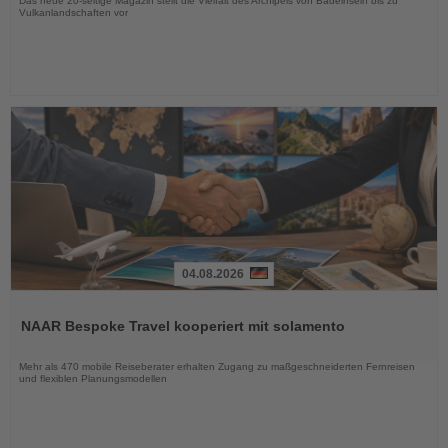
Das neue 20-seitige Magazin stellt die Vielfalt des Archipels von Badeinseln bis zu
Vulkanlandschaften vor
04.08.2026
Lesen
Sie
NAAR Bespoke Travel kooperiert mit solamento
die
Nachrichten
Mehr als 470 mobile Reiseberater erhalten Zugang zu maßgeschneiderten Fernreisen
und flexiblen Planungsmodellen