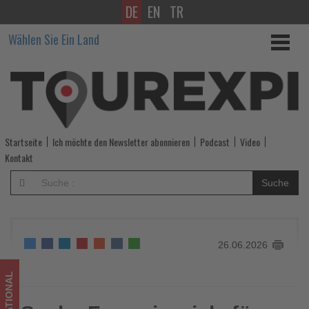
DE
EN
TR
Sechs
Wählen Sie Ein Land
Fernreiseziele
für
spontane
Sommerurlauber
Startseite
Ich möchte den Newsletter abonnieren
Podcast
Video
-
Kontakt
Wissen,
Suche
was
im
26.06.2026
Tourismus
los