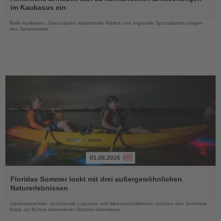
die
im Kaukasus ein
Nachrichten
Reife Aprikosen, Granatäpfel, traditionelle Märkte und regionale Spezialitäten prägen
den Spätsommer
01.08.2026
Lesen
Sie
Floridas Sommer lockt mit drei außergewöhnlichen
die
Naturerlebnissen
Nachrichten
Jakobsmuscheln, leuchtende Lagunen und Meeresschildkröten machen den Sunshine
State zur Bühne besonderer Outdoor-Abenteuer