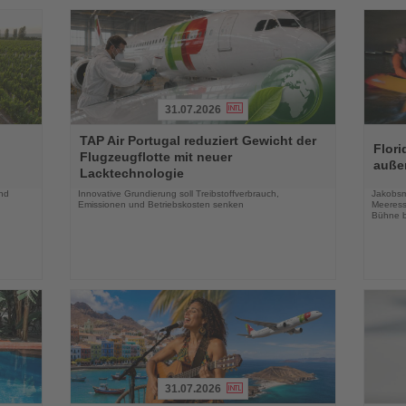
31.07.2026
Lesen
Lesen
TAP Air Portugal reduziert Gewicht der
Sie
Sie
Flori
Flugzeugflotte mit neuer
die
die
auße
Lacktechnologie
Nachrichten
Nachri
und
Innovative Grundierung soll Treibstoffverbrauch,
Jakobsm
Emissionen und Betriebskosten senken
Meeress
Bühne b
31.07.2026