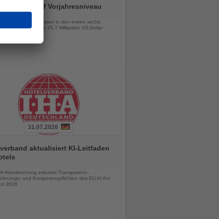
n Halbjahr auf Vorjahresniveau
chten
lionen Besucher sorgten in den ersten sechs
 für Einnahmen von 25,7 Milliarden US-Dollar
31.07.2026
verband aktualisiert KI-Leitfaden
otels
chten
A-Handreichung erläutert Transparenz-,
chnungs- und Kompetenzpflichten des EU AI Act
st 2026