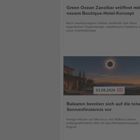
Lesen
Sie
Green Ocean Zanzibar eröffnet mit
die
neuem Boutique-Hotel-Konzept
Nachrichten
Nach zweimonatigem Umbau verbindet das Haus
organisches Tropendesign, mediterrane Farbtöne 
neue Inselerlebnisse
03.08.2026
Lesen
Sie
Balearen bereiten sich auf die tota
die
Sonnenfinsternis vor
Nachrichten
Vestige-Häuser auf Menorca und Mallorca bieten
außergewöhnliche Orte für das Himmelsschauspiel
August