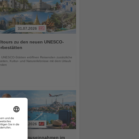
31.07.2026
alltours zu den neuen UNESCO-
rbestätten
chten
 UNESCO-Stätten eröffnen Reisenden zusätzliche
eiten, Kultur- und Naturerlebnisse mit dem Urlaub
inden
01.08.2026
ei hält Tourismuseinnahmen im