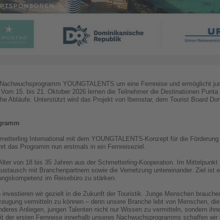
ein Nachwuchsprogramm YOUNGTALENTS um eine Fernreise und ermöglicht jung
k. Vom 15. bis 21. Oktober 2026 lernen die Teilnehmer die Destinationen Pu
sche Abläufe. Unterstützt wird das Projekt von Iberostar, dem Tourist Board D
ogramm
Schmetterling International mit dem YOUNGTALENTS-Konzept für die Förderun
hrt das Programm nun erstmals in ein Fernreiseziel.
ter von 18 bis 35 Jahren aus der Schmetterling-Kooperation. Im Mittelpunkt
ustausch mit Branchenpartnern sowie die Vernetzung untereinander. Ziel ist 
tungskompetenz im Reisebüro zu stärken.
vestieren wir gezielt in die Zukunft der Touristik. Junge Menschen brauche
zeugung vermitteln zu können – denn unsere Branche lebt von Menschen, die 
nderes Anliegen, jungen Talenten nicht nur Wissen zu vermitteln, sondern ih
 Mit der ersten Fernreise innerhalb unseres Nachwuchsprogramms schaffen wi