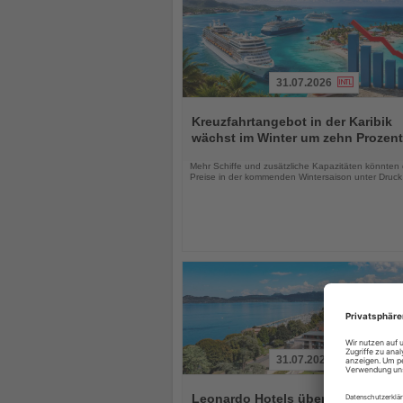
31.07.2026
Lesen
Sie
Kreuzfahrtangebot in der Karibik
die
wächst im Winter um zehn Prozent
Nachrichten
Mehr Schiffe und zusätzliche Kapazitäten könnten 
Preise in der kommenden Wintersaison unter Druck
31.07.2026
Lesen
Sie
Leonardo Hotels übernimmt Hotel