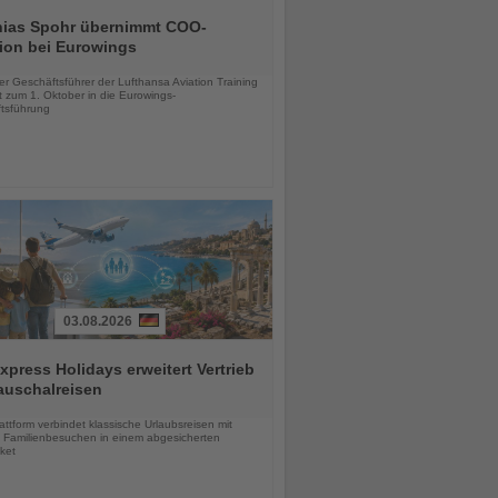
hias Spohr übernimmt COO-
ion bei Eurowings
chten
er Geschäftsführer der Lufthansa Aviation Training
 zum 1. Oktober in die Eurowings-
tsführung
03.08.2026
press Holidays erweitert Vertrieb
auschalreisen
chten
ttform verbindet klassische Urlaubsreisen mit
en Familienbesuchen in einem abgesicherten
ket