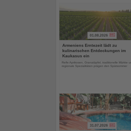
01.08.2026
Lesen
Armeniens Erntezeit lädt zu
Sie
kulinarischen Entdeckungen im
die
Kaukasus ein
Nachrichten
Reife Aprikosen, Granatäpfel, traditionelle Märkte 
regionale Spezialitäten prägen den Spätsommer
31.07.2026