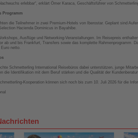
 Nachwuchs erlebbar“, erklärt Ömer Karaca, Geschäftsführer von Schmetterling
es Programm
en die Teilnehmer in zwei Premium-Hotels von Iberostar. Geplant sind Aufen
 Selection Hacienda Dominicus in Bayahibe.
kshops, Ausflüge und Networking-Veranstaltungen. Im Reisepreis enthalten
ndor ab und bis Frankfurt, Transfers sowie das komplette Rahmenprogramm. D
 Euro netto.
os
hmetterling International Reisebüros dabei unterstützen, junge Mitarbeiter 
n die Identifikation mit dem Beruf stärken und die Qualität der Kundenberatu
etterling-Kooperation können sich noch bis zum 10. Juli 2026 für die Info
onal
Nachrichten