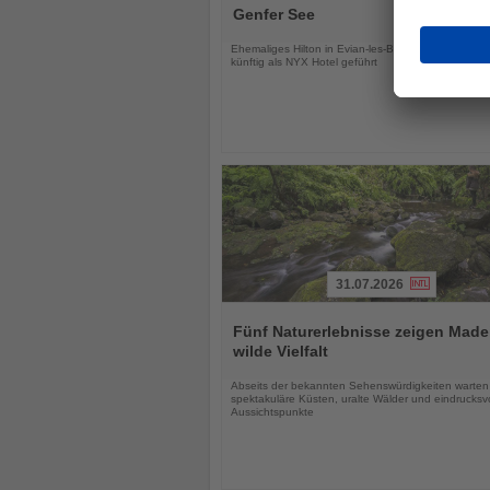
die
Genfer See
Nachrichten
Ehemaliges Hilton in Evian-les-Bains wird modernisi
künftig als NYX Hotel geführt
31.07.2026
Lesen
Sie
Fünf Naturerlebnisse zeigen Made
die
wilde Vielfalt
Nachrichten
Abseits der bekannten Sehenswürdigkeiten warten
spektakuläre Küsten, uralte Wälder und eindrucksvo
Aussichtspunkte