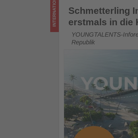
INTERNATIONAL
was
Schmetterling International 
Schmetterling I
im
erstmals in die 
Tourismus
YOUNGTALENTS-Inforeise
los
Republik
ist!