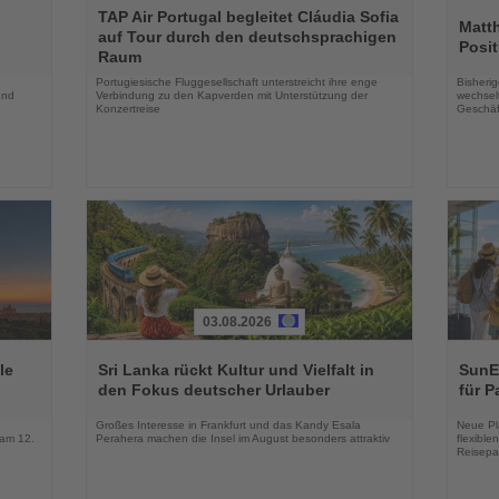
Lesen
Lesen
TAP Air Portugal begleitet Cláudia Sofia
Sie
Sie
Matt
auf Tour durch den deutschsprachigen
die
die
Posit
Raum
Nachrichten
Nachri
Portugiesische Fluggesellschaft unterstreicht ihre enge
Bisherig
und
Verbindung zu den Kapverden mit Unterstützung der
wechselt
Konzertreise
Geschäf
03.08.2026
Lesen
Lesen
Sie
Sie
le
Sri Lanka rückt Kultur und Vielfalt in
SunEx
die
die
den Fokus deutscher Urlauber
für P
Nachrichten
Nachri
Großes Interesse in Frankfurt und das Kandy Esala
Neue Pla
 am 12.
Perahera machen die Insel im August besonders attraktiv
flexibl
Reisepa