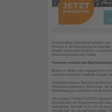
Schmetterling International erweitert s
Inforeise in die Dominikanische Republi
erhalten praxisnahe Einblicke in touristi
Reiseversicherung und Condor.
Fernreise erweitert das Nachwuchspr
Bereits im dritten Jahr engagiert sich 
mehreren Inforeisen innerhalb Europas fü
Teilnehmen können Nachwuchskräfte im Al
Destinationserlebnisse, Workshops, der A
Weiterbildung zu verbinden und die Bera
„Mit unseren YOUNGTALENTS Inforeisen in
Destinationen mit Begeisterung und Über
weitergeben. Deshalb ist es uns ein beso
ermöglichen, die sie nachhaltig prägen.