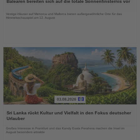
Balearen bereiten sich auf die totale Sonnenfinsternis vor
die
Nachrichten
Vestige-Häuser auf Menorca und Mallorca bieten außergewöhnliche Orte für das
Himmelsschauspiel am 12. August
03.08.2026
Lesen
Sie
Sri Lanka rückt Kultur und Vielfalt in den Fokus deutscher
die
Urlauber
Nachrichten
Großes Interesse in Frankfurt und das Kandy Esala Perahera machen die Insel im
August besonders attraktiv