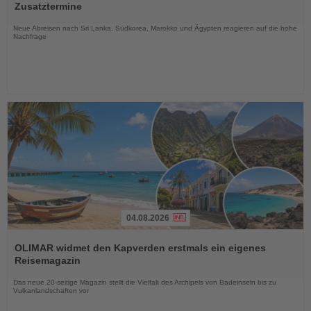
die
Zusatztermine
Nachrichten
Neue Abreisen nach Sri Lanka, Südkorea, Marokko und Ägypten reagieren auf die hohe
Nachfrage
04.08.2026
Lesen
Sie
OLIMAR widmet den Kapverden erstmals ein eigenes
die
Reisemagazin
Nachrichten
Das neue 20-seitige Magazin stellt die Vielfalt des Archipels von Badeinseln bis zu
Vulkanlandschaften vor