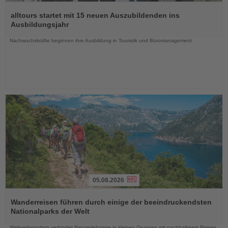
Lesen
Sie
alltours startet mit 15 neuen Auszubildenden ins
die
Ausbildungsjahr
Nachrichten
Nachwuchskräfte beginnen ihre Ausbildung in Touristik und Büromanagement
05.08.2026
Lesen
Sie
Wanderreisen führen durch einige der beeindruckendsten
die
Nationalparks der Welt
Nachrichten
Weltweitwandern verbindet Naturerlebnisse in kleinen Gruppen mit nachhaltigem Reisen