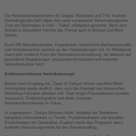
Die Reisebürokooperationen rtk Gruppe, Reiseland und TVG Touristik
Vertriebsgesellschaft haben ihre neue europaweite Veranstaltungsreihe
„Feel the Destination & Chill – Türkei“ erfolgreich gestartet. Nach dem
Auftakt in Düsseldorf machte das Format auch in Brüssel und Wien
Station.
Rund 200 Reisebüroinhaber, Expedienten, touristische Nachwuchskräfte
und Vertriebspartner nahmen an den Veranstaltungen teil. Im Mittelpunkt
stand eine moderne Form der Destinationsvermarktung, die bewusst auf
persönliche Begegnungen, entspannte Atmosphäre und konkrete
Verkaufsansätze setzt.
Erlebnisorientiertes Vertriebskonzept
Bereits beim Empfang mit „Taste of Türkiye“-Drinks und After-Work-
Atmosphäre wurde deutlich, dass sich das Konzept von klassischen
Workshop-Formaten abheben soll. Statt langer Präsentationen standen
Austausch, Erlebnischarakter und direkt nutzbare
Vertriebsinformationen im Fokus.
In sogenannten „Türkiye-Wissens-Hubs“ erhielten die Teilnehmer
kompakte Informationen zu Trends, Produktneuheiten und aktuellen
Entwicklungen der Destination. Ergänzt wurde das Programm durch
konkrete Verkaufsargumente für den Reisebüroalltag.