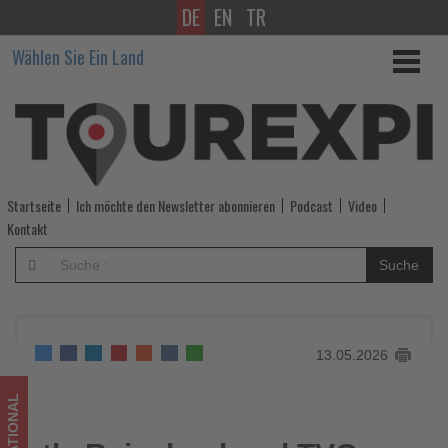
DE
EN
TR
rtk,
Wählen Sie Ein Land
Reiseland
und
TVG
starten
Startseite
Ich möchte den Newsletter abonnieren
Podcast
Video
europaweite
Kontakt
Türkei-
Suche
Roadshow
-
13.05.2026
Wissen,
was