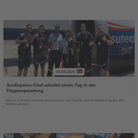
04.08.2026
Lesen
Sie
SunExpress-Chef arbeitet einen Tag in der
die
Flugzeugwartung
Nachrichten
Marcus Schnabel tauschte beim internen „Job Tasting“ den Schreibtisch gegen den
Werkzeugkasten