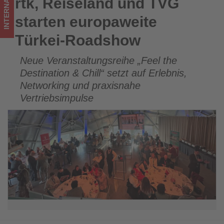
INTERNATIONAL
rtk, Reiseland und TVG
rtk, Reiseland und TVG starten europaweite Türkei-
im
Roadshow
starten europaweite
Tourismus
Türkei-Roadshow
los
Neue Veranstaltungsreihe „Feel the
ist!
Destination & Chill“ setzt auf Erlebnis,
Networking und praxisnahe
Vertriebsimpulse