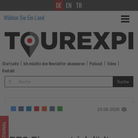
DE
EN
TR
RTG
Wählen Sie Ein Land
Eigenvertrieb
lädt
zur
Jahrestagung
Startseite
Ich möchte den Newsletter abonnieren
Podcast
Video
2026
Kontakt
nach
Suche
Rhodos
ein
23.06.2026
-
Wissen,