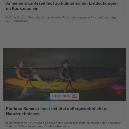
Sie
Armeniens Erntezeit lädt zu kulinarischen Entdeckungen
die
im Kaukasus ein
Nachrichten
Reife Aprikosen, Granatäpfel, traditionelle Märkte und regionale Spezialitäten prägen
den Spätsommer
01.08.2026
Lesen
Sie
Floridas Sommer lockt mit drei außergewöhnlichen
die
Naturerlebnissen
Nachrichten
Jakobsmuscheln, leuchtende Lagunen und Meeresschildkröten machen den Sunshine
State zur Bühne besonderer Outdoor-Abenteuer