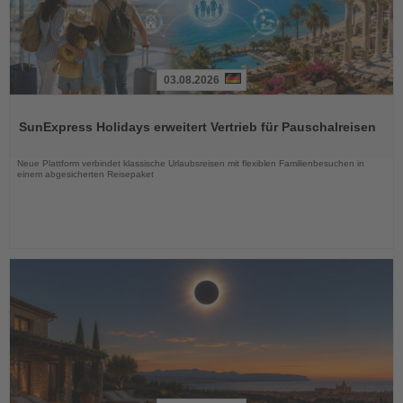
03.08.2026
Lesen
Sie
SunExpress Holidays erweitert Vertrieb für Pauschalreisen
die
Nachrichten
Neue Plattform verbindet klassische Urlaubsreisen mit flexiblen Familienbesuchen in
einem abgesicherten Reisepaket