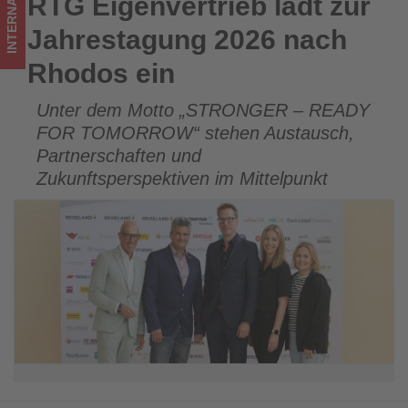
INTERNATIONAL
RTG Eigenvertrieb lädt zur
RTG Eigenvertrieb lädt zur Jahrestagung 2026 nach Rhodos
was
ein
Jahrestagung 2026 nach
im
Rhodos ein
Tourismus
Unter dem Motto „STRONGER – READY
los
FOR TOMORROW“ stehen Austausch,
ist!
Partnerschaften und
Zukunftsperspektiven im Mittelpunkt