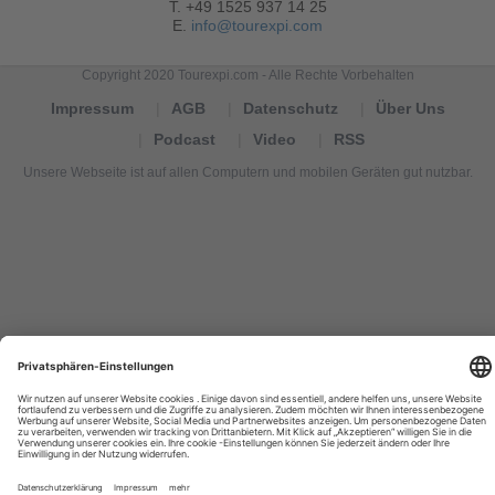
T. +49 1525 937 14 25
E.
info@tourexpi.com
Copyright 2020 Tourexpi.com - Alle Rechte Vorbehalten
Impressum
AGB
Datenschutz
Über Uns
Podcast
Video
RSS
Unsere Webseite ist auf allen Computern und mobilen Geräten gut nutzbar.
Tourexpi,
turizm
haberleri,
Reisebüros,
tourism
news,
noticias
de
turismo,
Tourismus
Nachrichten,
новости
туризма,
travel