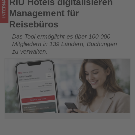
INTERNATIONAL
RIU Hotels digitalisieren
RIU Hotels digitalisieren Management für Reisebüros
los
Management für
ist!
Reisebüros
Das Tool ermöglicht es über 100 000
Mitgliedern in 139 Ländern, Buchungen
zu verwalten.