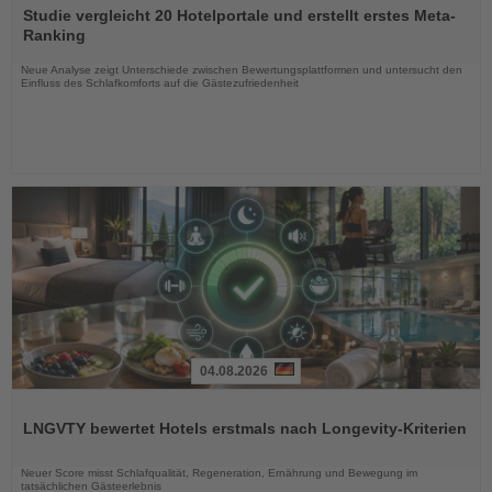
Sie
Studie vergleicht 20 Hotelportale und erstellt erstes Meta-
die
Ranking
Nachrichten
Neue Analyse zeigt Unterschiede zwischen Bewertungsplattformen und untersucht den
Einfluss des Schlafkomforts auf die Gästezufriedenheit
04.08.2026
Lesen
Sie
LNGVTY bewertet Hotels erstmals nach Longevity-Kriterien
die
Nachrichten
Neuer Score misst Schlafqualität, Regeneration, Ernährung und Bewegung im
tatsächlichen Gästeerlebnis