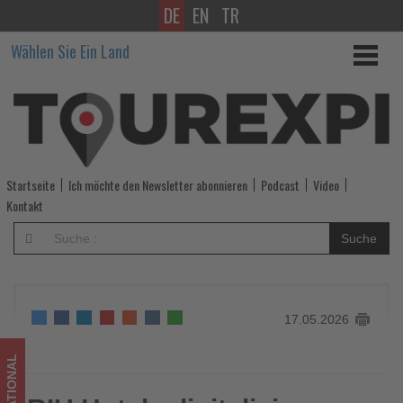
DE
EN
TR
RIU
Wählen Sie Ein Land
Hotels
digitalisieren
Management
für
Startseite
Ich möchte den Newsletter abonnieren
Podcast
Video
Reisebüros
Kontakt
-
Suche
Wissen,
was
17.05.2026
im
Tourismus