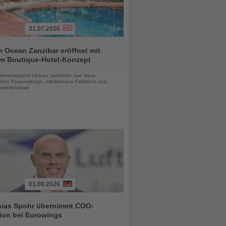
31.07.2026
 Ocean Zanzibar eröffnet mit
m Boutique-Hotel-Konzept
chten
eimonatigem Umbau verbindet das Haus
ches Tropendesign, mediterrane Farbtöne und
selerlebnisse
01.08.2026
hias Spohr übernimmt COO-
ion bei Eurowings
chten