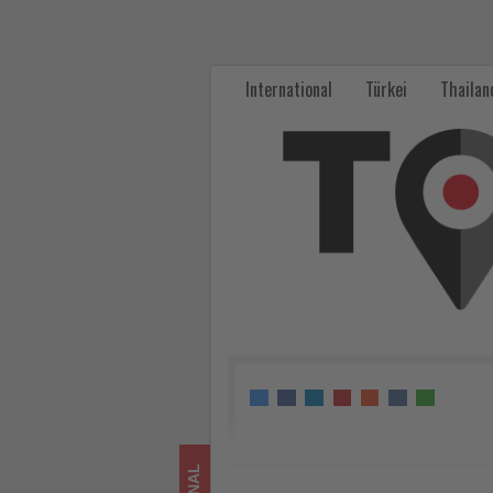
Ras
Al
International
Türkei
Thailan
Khaimah
setzt
auf
Sommerangebote
und
mehr
Reisesicherheit
-
Wissen,