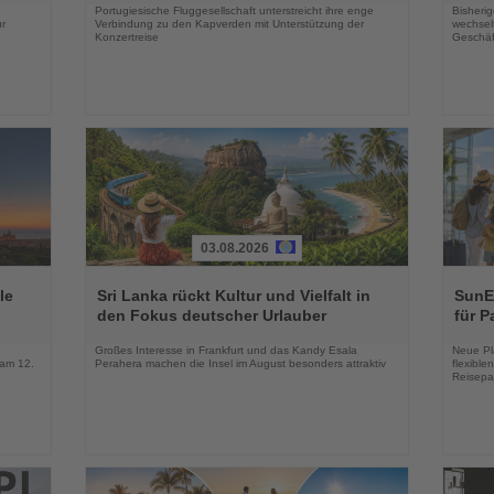
Portugiesische Fluggesellschaft unterstreicht ihre enge
Bisherig
r
Verbindung zu den Kapverden mit Unterstützung der
wechselt
Konzertreise
Geschäf
03.08.2026
Lesen
Lesen
Sie
Sie
le
Sri Lanka rückt Kultur und Vielfalt in
SunEx
die
die
den Fokus deutscher Urlauber
für P
Nachrichten
Nachri
Großes Interesse in Frankfurt und das Kandy Esala
Neue Pla
 am 12.
Perahera machen die Insel im August besonders attraktiv
flexibl
Reisepa