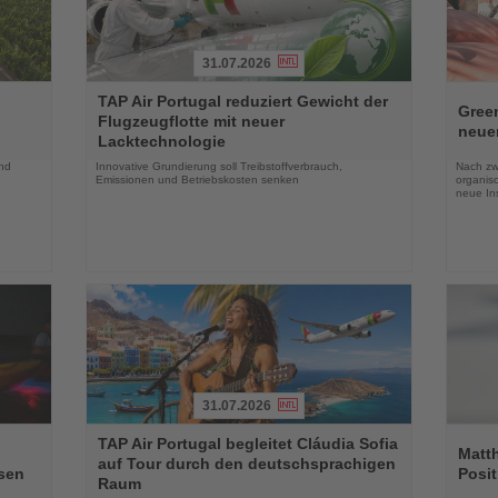
31.07.2026
Lesen
Lesen
TAP Air Portugal reduziert Gewicht der
Sie
Sie
Green
Flugzeugflotte mit neuer
die
die
neue
Lacktechnologie
Nachrichten
Nachri
und
Innovative Grundierung soll Treibstoffverbrauch,
Nach zw
Emissionen und Betriebskosten senken
organis
neue In
31.07.2026
Lesen
Lesen
TAP Air Portugal begleitet Cláudia Sofia
Sie
Sie
Matt
auf Tour durch den deutschsprachigen
die
die
sen
Posit
Raum
Nachrichten
Nachri