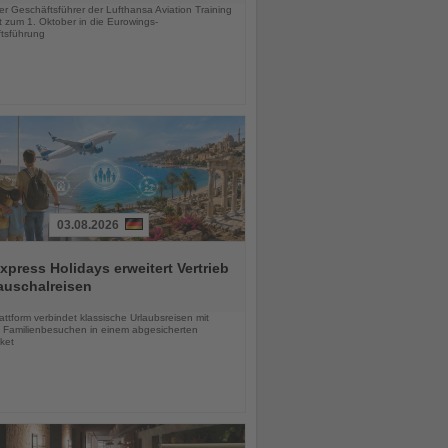
er Geschäftsführer der Lufthansa Aviation Training
 zum 1. Oktober in die Eurowings-
tsführung
03.08.2026
press Holidays erweitert Vertrieb
auschalreisen
chten
ttform verbindet klassische Urlaubsreisen mit
en Familienbesuchen in einem abgesicherten
ket