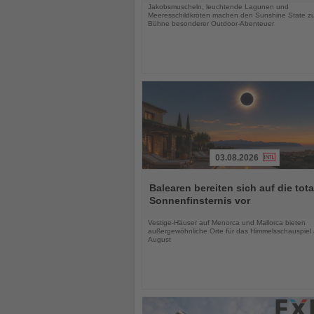
Jakobsmuscheln, leuchtende Lagunen und
Meeresschildkröten machen den Sunshine State zu
Bühne besonderer Outdoor-Abenteuer
03.08.2026
Lesen
Sie
Balearen bereiten sich auf die tota
die
Sonnenfinsternis vor
Nachrichten
Vestige-Häuser auf Menorca und Mallorca bieten
außergewöhnliche Orte für das Himmelsschauspiel
August