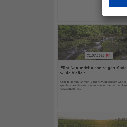
31.07.2026
Lesen
Sie
Fünf Naturerlebnisse zeigen Made
die
wilde Vielfalt
Nachrichten
Abseits der bekannten Sehenswürdigkeiten warten
spektakuläre Küsten, uralte Wälder und eindrucksvo
Aussichtspunkte