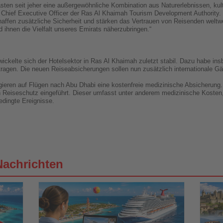
sten seit jeher eine außergewöhnliche Kombination aus Naturerlebnissen, kultur
on, Chief Executive Officer der Ras Al Khaimah Tourism Development Authorit
haffen zusätzliche Sicherheit und stärken das Vertrauen von Reisenden weltwe
hnen die Vielfalt unseres Emirats näherzubringen.“
kelte sich der Hotelsektor in Ras Al Khaimah zuletzt stabil. Dazu habe ins
tragen. Die neuen Reiseabsicherungen sollen nun zusätzlich internationale G
gieren auf Flügen nach Abu Dhabi eine kostenfreie medizinische Absicherung. 
en Reiseschutz eingeführt. Dieser umfasst unter anderem medizinische Kosten
edingte Ereignisse.
Nachrichten