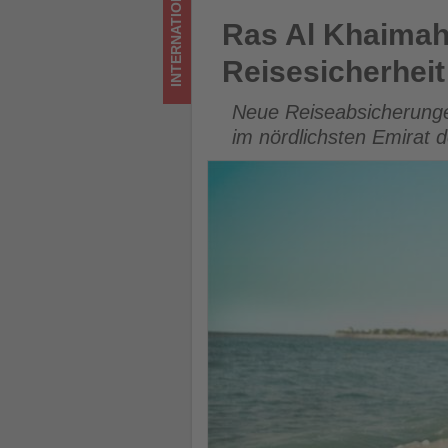
INTERNATIONAL
was
Ras Al Khaimah setzt auf S
Ras Al Khaimah
im
Reisesicherheit
Tourismus
Neue Reiseabsicherunge
los
im nördlichsten Emirat 
ist!