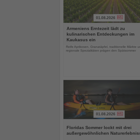
01.08.2026
Lesen
Armeniens Erntezeit lädt zu
Sie
kulinarischen Entdeckungen im
die
Kaukasus ein
Nachrichten
Reife Aprikosen, Granatäpfel, traditionelle Märkte 
regionale Spezialitäten prägen den Spätsommer
01.08.2026
Lesen
Sie
Floridas Sommer lockt mit drei
die
außergewöhnlichen Naturerlebnis
Nachrichten