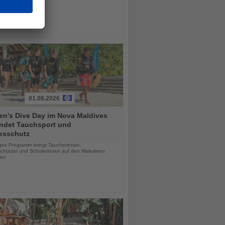
01.08.2026
n's Dive Day im Nova Maldives
indet Tauchsport und
esschutz
chten
iges Programm bringt Taucherinnen,
chützer und Schülerinnen auf den Malediven
en