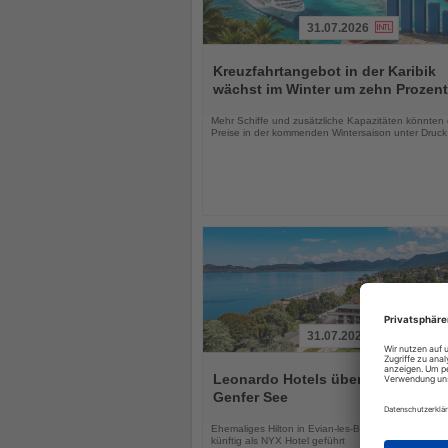
31.07.2026
Lesen
Sie
Kreuzfahrtangebot in der Karibik
die
wächst im Winter um zehn Prozent
Nachrichten
Mehr Schiffe und zusätzliche Kapazitäten könnten 
Preise in der kommenden Wintersaison unter Druck
31.07.2026
Lesen
Sie
Leonardo Hotels übernimmt Hotel
die
Genfer See
Nachrichten
Ehemaliges Hilton in Evian-les-Bains wird modernisi
künftig als NYX Hotel geführt