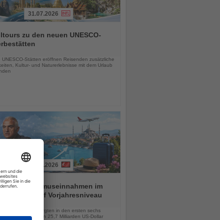
31.07.2026
alltours zu den neuen UNESCO-
rbestätten
chten
 UNESCO-Stätten eröffnen Reisenden zusätzliche
eiten, Kultur- und Naturerlebnisse mit dem Urlaub
inden
01.08.2026
ei hält Tourismuseinnahmen im
n Halbjahr auf Vorjahresniveau
chten
lionen Besucher sorgten in den ersten sechs
 für Einnahmen von 25,7 Milliarden US-Dollar