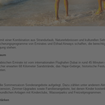
it einer Kombination aus Strandurlaub, Naturerlebnissen und kulturellen Seh
icherungsprogramme von Emirates und Etihad Airways schaffen, die berechtig
gung stehen.
Raum
abischen Emirate ist vom internationalen Flughafen Dubai in rund 45 Minuten 
her erwarten 68 Kilometer Sandstrände, das Hajar-Gebirge, historische Fest
eten.
 die Sommersaison Sonderangebote aufgelegt. Dazu zählen unter anderem Akti
bpension, Zimmer-Upgrades sowie Familienangebote, bei denen Kinder kosten
freundlichen Anlagen mit Kinderclubs, Wasserparks und Freizeitprogrammen.
tärken