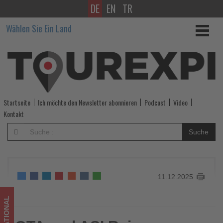
DE
EN
TR
QTA
Wählen Sie Ein Land
und
ASI
Reisen
bündeln
Startseite
Ich möchte den Newsletter abonnieren
Podcast
Video
Kräfte
Kontakt
im
Suche
Aktivsegment
-
11.12.2025
Wissen,
was