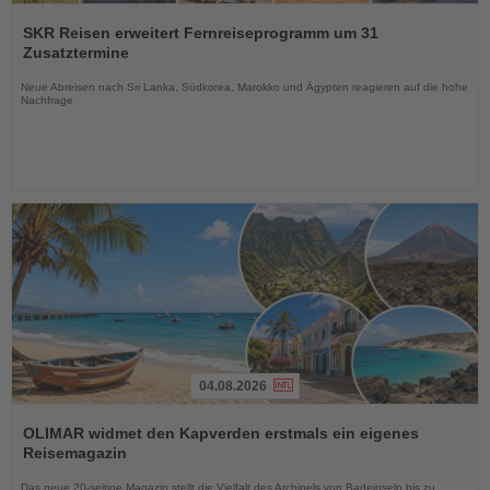
Lesen
Sie
SKR Reisen erweitert Fernreiseprogramm um 31
die
Zusatztermine
Nachrichten
Neue Abreisen nach Sri Lanka, Südkorea, Marokko und Ägypten reagieren auf die hohe
Nachfrage
04.08.2026
Lesen
Sie
OLIMAR widmet den Kapverden erstmals ein eigenes
die
Reisemagazin
Nachrichten
Das neue 20-seitige Magazin stellt die Vielfalt des Archipels von Badeinseln bis zu