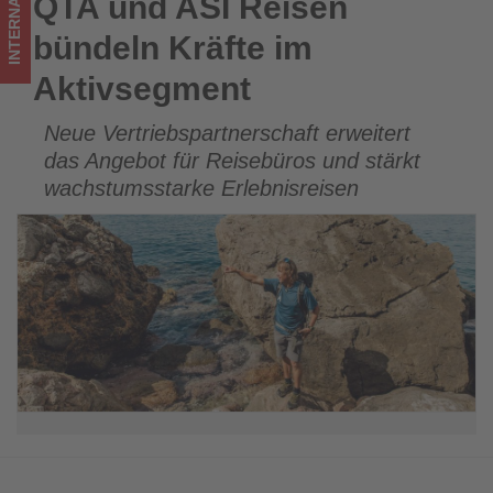
INTERNATIONAL
QTA und ASI Reisen
QTA und ASI Reisen bündeln Kräfte im Aktivsegment
im
bündeln Kräfte im
Tourismus
Aktivsegment
los
Neue Vertriebspartnerschaft erweitert
ist!
das Angebot für Reisebüros und stärkt
wachstumsstarke Erlebnisreisen