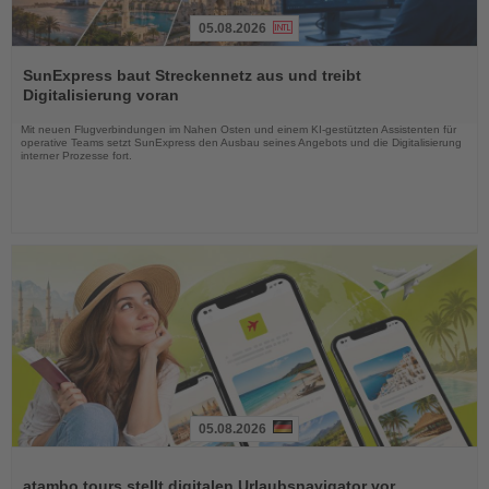
05.08.2026
Lesen
Sie
SunExpress baut Streckennetz aus und treibt
die
Digitalisierung voran
Nachrichten
Mit neuen Flugverbindungen im Nahen Osten und einem KI-gestützten Assistenten für
operative Teams setzt SunExpress den Ausbau seines Angebots und die Digitalisierung
interner Prozesse fort.
05.08.2026
Lesen
Sie
atambo tours stellt digitalen Urlaubsnavigator vor