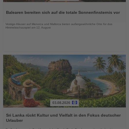
Lesen
Sie
Balearen bereiten sich auf die totale Sonnenfinsternis vor
die
Nachrichten
Vestige-Häuser auf Menorca und Mallorca bieten außergewöhnliche Orte für das
Himmelsschauspiel am 12. August
03.08.2026
Lesen
Sie
Sri Lanka rückt Kultur und Vielfalt in den Fokus deutscher
die
Urlauber
Nachrichten