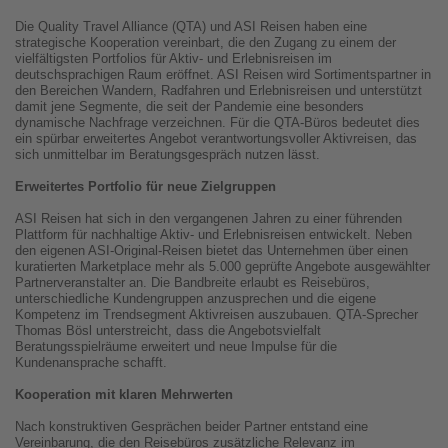
Die Quality Travel Alliance (QTA) und ASI Reisen haben eine
strategische Kooperation vereinbart, die den Zugang zu einem der
vielfältigsten Portfolios für Aktiv- und Erlebnisreisen im
deutschsprachigen Raum eröffnet. ASI Reisen wird Sortimentspartner in
den Bereichen Wandern, Radfahren und Erlebnisreisen und unterstützt
damit jene Segmente, die seit der Pandemie eine besonders
dynamische Nachfrage verzeichnen. Für die QTA-Büros bedeutet dies
ein spürbar erweitertes Angebot verantwortungsvoller Aktivreisen, das
sich unmittelbar im Beratungsgespräch nutzen lässt.
Erweitertes Portfolio für neue Zielgruppen
ASI Reisen hat sich in den vergangenen Jahren zu einer führenden
Plattform für nachhaltige Aktiv- und Erlebnisreisen entwickelt. Neben
den eigenen ASI-Original-Reisen bietet das Unternehmen über einen
kuratierten Marketplace mehr als 5.000 geprüfte Angebote ausgewählter
Partnerveranstalter an. Die Bandbreite erlaubt es Reisebüros,
unterschiedliche Kundengruppen anzusprechen und die eigene
Kompetenz im Trendsegment Aktivreisen auszubauen. QTA-Sprecher
Thomas Bösl unterstreicht, dass die Angebotsvielfalt
Beratungsspielräume erweitert und neue Impulse für die
Kundenansprache schafft.
Kooperation mit klaren Mehrwerten
Nach konstruktiven Gesprächen beider Partner entstand eine
Vereinbarung, die den Reisebüros zusätzliche Relevanz im