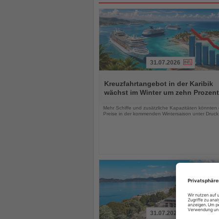
31.07.2026
Lesen
Sie
Kreuzfahrtangebot in der Karibik
die
wächst im Winter um zehn Prozent
Nachrichten
Mehr Schiffe und zusätzliche Kapazitäten könnten 
Preise in der kommenden Wintersaison unter Druck
31.07.2026