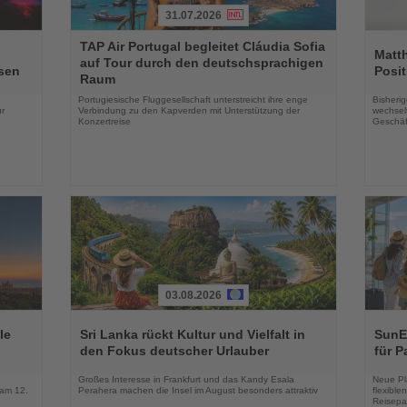
31.07.2026
Lesen
Lesen
TAP Air Portugal begleitet Cláudia Sofia
Sie
Sie
Matt
auf Tour durch den deutschsprachigen
die
die
sen
Posit
Raum
Nachrichten
Nachri
Portugiesische Fluggesellschaft unterstreicht ihre enge
Bisherig
r
Verbindung zu den Kapverden mit Unterstützung der
wechselt
Konzertreise
Geschäf
03.08.2026
Lesen
Lesen
Sie
Sie
le
Sri Lanka rückt Kultur und Vielfalt in
SunEx
die
die
den Fokus deutscher Urlauber
für P
Nachrichten
Nachri
Großes Interesse in Frankfurt und das Kandy Esala
Neue Pla
 am 12.
Perahera machen die Insel im August besonders attraktiv
flexibl
Reisepa