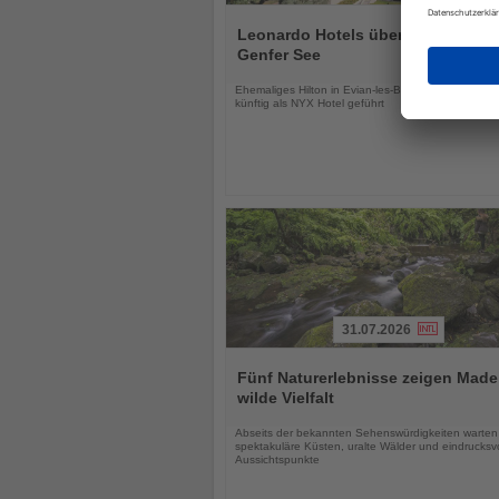
Lesen
Sie
Leonardo Hotels übernimmt Hotel
die
Genfer See
Nachrichten
Ehemaliges Hilton in Evian-les-Bains wird modernisi
künftig als NYX Hotel geführt
31.07.2026
Lesen
Sie
Fünf Naturerlebnisse zeigen Made
die
wilde Vielfalt
Nachrichten
Abseits der bekannten Sehenswürdigkeiten warten
spektakuläre Küsten, uralte Wälder und eindrucksvo
Aussichtspunkte