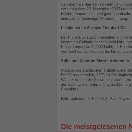
Seit mehr als drei Jahrzehnten gehört da
zwischen dem 28. November 2025 und dem 
Hütten, Feuerstellen und gastronomische
eine dichte, lebendige Winterstimmung.
Lichtkunst im ältesten Zoo der USA
Der Philadelphia Zoo präsentiert sich in
gesamten Gelände tierisch inspirierte In
Pinguin aus etwa 40.000 Lichtern. Ebenfa
von wachsenden Ranken bis hin zu blühe
Stille und Natur im Morris Arboretum
Abseits des städtischen Trubels bietet 
Der Schwanenteich, 1905 im Stil englisch
Wasser drehen die Schwanenschwestern Fl
der Geschwister John und Lydia Morris gil
Charakter.
Bildnachweis
: © PHLCVB, Paul Meyer
Die meistgelesenen 