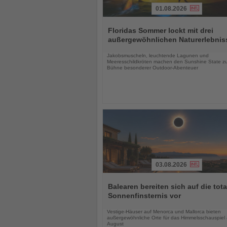
01.08.2026
Lesen
Sie
Floridas Sommer lockt mit drei
die
außergewöhnlichen Naturerlebnis
Nachrichten
Jakobsmuscheln, leuchtende Lagunen und
Meeresschildkröten machen den Sunshine State zu
Bühne besonderer Outdoor-Abenteuer
03.08.2026
Lesen
Sie
Balearen bereiten sich auf die tota
die
Sonnenfinsternis vor
Nachrichten
Vestige-Häuser auf Menorca und Mallorca bieten
außergewöhnliche Orte für das Himmelsschauspiel
August