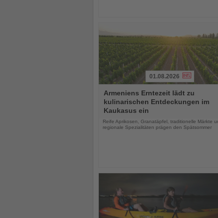
01.08.2026
Lesen
Armeniens Erntezeit lädt zu
Sie
kulinarischen Entdeckungen im
die
Kaukasus ein
Nachrichten
Reife Aprikosen, Granatäpfel, traditionelle Märkte 
regionale Spezialitäten prägen den Spätsommer