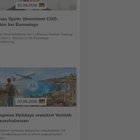
01.08.2026
hias Spohr übernimmt COO-
ion bei Eurowings
chten
er Geschäftsführer der Lufthansa Aviation Training
 zum 1. Oktober in die Eurowings-
tsführung
03.08.2026
press Holidays erweitert Vertrieb
auschalreisen
chten
ttform verbindet klassische Urlaubsreisen mit
en Familienbesuchen in einem abgesicherten
ket