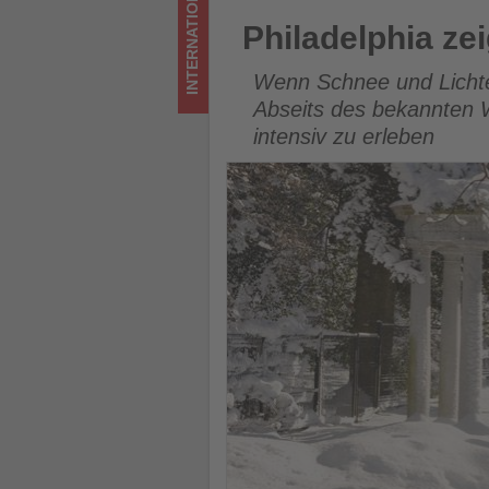
INTERNATIONAL
was
Philadelphia zeigt sich im Wi
Philadelphia ze
im
Wenn Schnee und Lichter
Tourismus
Abseits des bekannten W
intensiv zu erleben
los
ist!