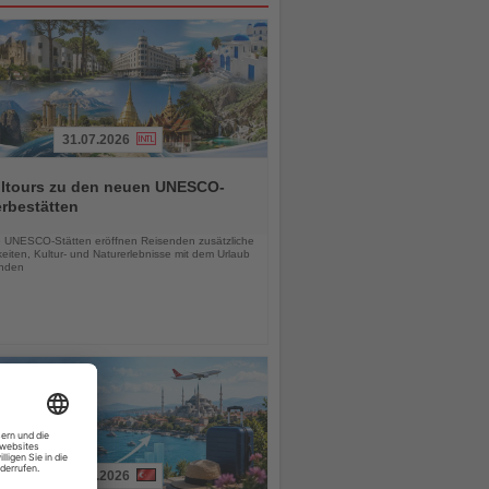
31.07.2026
alltours zu den neuen UNESCO-
rbestätten
chten
 UNESCO-Stätten eröffnen Reisenden zusätzliche
eiten, Kultur- und Naturerlebnisse mit dem Urlaub
inden
01.08.2026