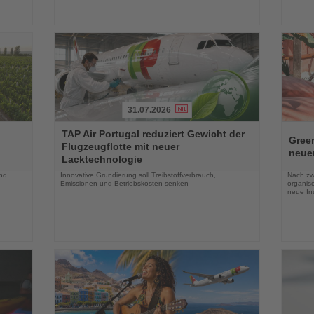
31.07.2026
Lesen
Lesen
TAP Air Portugal reduziert Gewicht der
Sie
Sie
Green
Flugzeugflotte mit neuer
die
die
neue
Lacktechnologie
Nachrichten
Nachri
und
Innovative Grundierung soll Treibstoffverbrauch,
Nach zw
Emissionen und Betriebskosten senken
organis
neue In