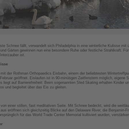
e Schnee fällt, verwandelt sich Philadelphia in eine winterliche Kulisse mit
 und Gärten gewinnen nun eine besondere Ruhe oder festliche Strahlkraft. Fü
interzauber ist.
lisse
k mit der Rothman Orthopaedics Eisbahn, einem der beliebtesten Wintertreffpun
bruar geöffnet. Eislaufen ist in 90-minütigen Zeitfenstern möglich, eigene 
 liegt auf Barrierefreiheit: Beim sogenannten Sled Skating erhalten Kinder 
s und begleitet über das Eis zu gleiten.
 von einer stillen, fast meditativen Seite. Mit Schnee bedeckt, wird die weitl
 aus eröffnen sich gleichzeitig Blicke auf den Delaware River, die Benjamin-F
rsprünglich für das World Trade Center Memorial kultiviert wurden, verstärk
er