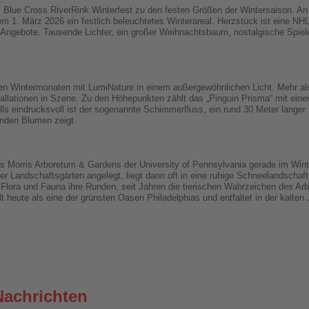
s Blue Cross RiverRink Winterfest zu den festen Größen der Wintersaison. An
1. März 2026 ein festlich beleuchtetes Winterareal. Herzstück ist eine NHL
 Angebote. Tausende Lichter, ein großer Weihnachtsbaum, nostalgische Spiele
 den Wintermonaten mit LumiNature in einem außergewöhnlichen Licht. Mehr als
stallationen in Szene. Zu den Höhepunkten zählt das „Pinguin Prisma“ mit ein
lls eindrucksvoll ist der sogenannte Schimmerfluss, ein rund 30 Meter langer
nden Blumen zeigt.
das Morris Arboretum & Gardens der University of Pennsylvania gerade im Win
er Landschaftsgärten angelegt, liegt dann oft in eine ruhige Schneelandschaf
ora und Fauna ihre Runden, seit Jahren die tierischen Wahrzeichen des Ar
t heute als eine der grünsten Oasen Philadelphias und entfaltet in der kalten
Nachrichten