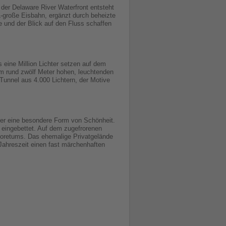
 der Delaware River Waterfront entsteht
-große Eisbahn, ergänzt durch beheizte
 und der Blick auf den Fluss schaffen
 eine Million Lichter setzen auf dem
em rund zwölf Meter hohen, leuchtenden
 Tunnel aus 4.000 Lichtern, der Motive
ter eine besondere Form von Schönheit.
t eingebettet. Auf dem zugefrorenen
boretums. Das ehemalige Privatgelände
 Jahreszeit einen fast märchenhaften