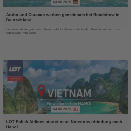
04.08.2026
Lesen
Sie
Aruba und Curaçao werben gemeinsam bei Roadshow in
die
Deutschland
Nachrichten
Vier Veranstaltungen bieten Reiseprofis Einblicke in die beiden Karibikinseln und ihre
touristischen Angebote
04.08.2026
Lesen
Sie
LOT Polish Airlines startet neue Nonstopverbindung nach
die
Hanoi
Nachrichten