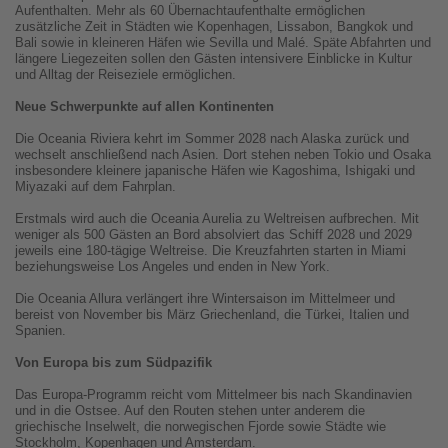
Aufenthalten. Mehr als 60 Übernachtaufenthalte ermöglichen
zusätzliche Zeit in Städten wie Kopenhagen, Lissabon, Bangkok und
Bali sowie in kleineren Häfen wie Sevilla und Malé. Späte Abfahrten und
längere Liegezeiten sollen den Gästen intensivere Einblicke in Kultur
und Alltag der Reiseziele ermöglichen.
Neue Schwerpunkte auf allen Kontinenten
Die Oceania Riviera kehrt im Sommer 2028 nach Alaska zurück und
wechselt anschließend nach Asien. Dort stehen neben Tokio und Osaka
insbesondere kleinere japanische Häfen wie Kagoshima, Ishigaki und
Miyazaki auf dem Fahrplan.
Erstmals wird auch die Oceania Aurelia zu Weltreisen aufbrechen. Mit
weniger als 500 Gästen an Bord absolviert das Schiff 2028 und 2029
jeweils eine 180-tägige Weltreise. Die Kreuzfahrten starten in Miami
beziehungsweise Los Angeles und enden in New York.
Die Oceania Allura verlängert ihre Wintersaison im Mittelmeer und
bereist von November bis März Griechenland, die Türkei, Italien und
Spanien.
Von Europa bis zum Südpazifik
Das Europa-Programm reicht vom Mittelmeer bis nach Skandinavien
und in die Ostsee. Auf den Routen stehen unter anderem die
griechische Inselwelt, die norwegischen Fjorde sowie Städte wie
Stockholm, Kopenhagen und Amsterdam.