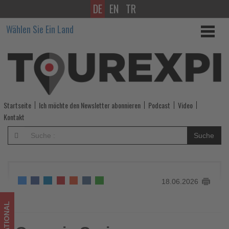
DE
EN
TR
Oceania
Wählen Sie Ein Land
Cruises
veröffentlicht
Kreuzfahrten
für
Startseite
Ich möchte den Newsletter abonnieren
Podcast
Video
2028
Kontakt
und
Suche
2029
-
18.06.2026
Wissen,
was