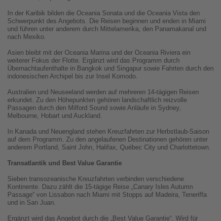
In der Karibik bilden die Oceania Sonata und die Oceania Vista den
Schwerpunkt des Angebots. Die Reisen beginnen und enden in Miami
und führen unter anderem durch Mittelamerika, den Panamakanal und
nach Mexiko.
Asien bleibt mit der Oceania Marina und der Oceania Riviera ein
weiterer Fokus der Flotte. Ergänzt wird das Programm durch
Übernachtaufenthalte in Bangkok und Singapur sowie Fahrten durch den
indonesischen Archipel bis zur Insel Komodo.
Australien und Neuseeland werden auf mehreren 14-tägigen Reisen
erkundet. Zu den Höhepunkten gehören landschaftlich reizvolle
Passagen durch den Milford Sound sowie Anläufe in Sydney,
Melbourne, Hobart und Auckland.
In Kanada und Neuengland stehen Kreuzfahrten zur Herbstlaub-Saison
auf dem Programm. Zu den angelaufenen Destinationen gehören unter
anderem Portland, Saint John, Halifax, Québec City und Charlottetown.
Transatlantik und Best Value Garantie
Sieben transozeanische Kreuzfahrten verbinden verschiedene
Kontinente. Dazu zählt die 15-tägige Reise „Canary Isles Autumn
Passage“ von Lissabon nach Miami mit Stopps auf Madeira, Teneriffa
und in San Juan.
Ergänzt wird das Angebot durch die „Best Value Garantie“. Wird für