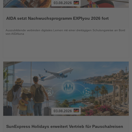
03.08.2026
Lesen
Sie
AIDA setzt Nachwuchsprogramm EXPIyou 2026 fort
die
Nachrichten
Auszubildende verbinden digitales Lernen mit einer dreitägigen Schulungsreise an Bord
von AIDAluna
03.08.2026
Lesen
Sie
SunExpress Holidays erweitert Vertrieb für Pauschalreisen
die