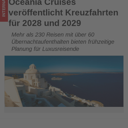
INTERNATIONAL
Oceania Cruises
Oceania Cruises veröffentlicht Kreuzfahrten für 2028 und
im
2029
veröffentlicht Kreuzfahrten
Tourismus
für 2028 und 2029
los
Mehr als 230 Reisen mit über 60
ist!
Übernachtaufenthalten bieten frühzeitige
Planung für Luxusreisende