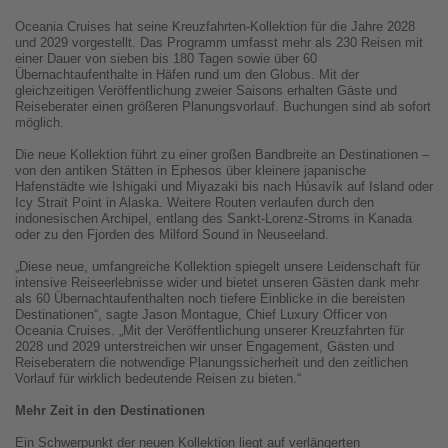
Oceania Cruises hat seine Kreuzfahrten-Kollektion für die Jahre 2028
und 2029 vorgestellt. Das Programm umfasst mehr als 230 Reisen mit
einer Dauer von sieben bis 180 Tagen sowie über 60
Übernachtaufenthalte in Häfen rund um den Globus. Mit der
gleichzeitigen Veröffentlichung zweier Saisons erhalten Gäste und
Reiseberater einen größeren Planungsvorlauf. Buchungen sind ab sofort
möglich.
Die neue Kollektion führt zu einer großen Bandbreite an Destinationen –
von den antiken Stätten in Ephesos über kleinere japanische
Hafenstädte wie Ishigaki und Miyazaki bis nach Húsavík auf Island oder
Icy Strait Point in Alaska. Weitere Routen verlaufen durch den
indonesischen Archipel, entlang des Sankt-Lorenz-Stroms in Kanada
oder zu den Fjorden des Milford Sound in Neuseeland.
„Diese neue, umfangreiche Kollektion spiegelt unsere Leidenschaft für
intensive Reiseerlebnisse wider und bietet unseren Gästen dank mehr
als 60 Übernachtaufenthalten noch tiefere Einblicke in die bereisten
Destinationen“, sagte Jason Montague, Chief Luxury Officer von
Oceania Cruises. „Mit der Veröffentlichung unserer Kreuzfahrten für
2028 und 2029 unterstreichen wir unser Engagement, Gästen und
Reiseberatern die notwendige Planungssicherheit und den zeitlichen
Vorlauf für wirklich bedeutende Reisen zu bieten.“
Mehr Zeit in den Destinationen
Ein Schwerpunkt der neuen Kollektion liegt auf verlängerten