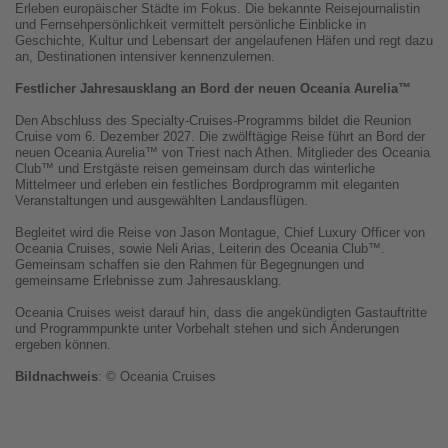
Erleben europäischer Städte im Fokus. Die bekannte Reisejournalistin
und Fernsehpersönlichkeit vermittelt persönliche Einblicke in
Geschichte, Kultur und Lebensart der angelaufenen Häfen und regt dazu
an, Destinationen intensiver kennenzulernen.
Festlicher Jahresausklang an Bord der neuen Oceania Aurelia™
Den Abschluss des Specialty-Cruises-Programms bildet die Reunion
Cruise vom 6. Dezember 2027. Die zwölftägige Reise führt an Bord der
neuen Oceania Aurelia™ von Triest nach Athen. Mitglieder des Oceania
Club™ und Erstgäste reisen gemeinsam durch das winterliche
Mittelmeer und erleben ein festliches Bordprogramm mit eleganten
Veranstaltungen und ausgewählten Landausflügen.
Begleitet wird die Reise von Jason Montague, Chief Luxury Officer von
Oceania Cruises, sowie Neli Arias, Leiterin des Oceania Club™.
Gemeinsam schaffen sie den Rahmen für Begegnungen und
gemeinsame Erlebnisse zum Jahresausklang.
Oceania Cruises weist darauf hin, dass die angekündigten Gastauftritte
und Programmpunkte unter Vorbehalt stehen und sich Änderungen
ergeben können.
Bildnachweis
: © Oceania Cruises