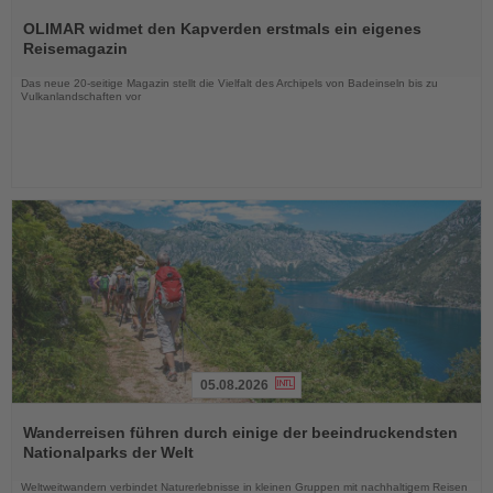
Lesen
Sie
OLIMAR widmet den Kapverden erstmals ein eigenes
die
Reisemagazin
Nachrichten
Das neue 20-seitige Magazin stellt die Vielfalt des Archipels von Badeinseln bis zu
Vulkanlandschaften vor
05.08.2026
Lesen
Sie
Wanderreisen führen durch einige der beeindruckendsten
die
Nationalparks der Welt
Nachrichten
Weltweitwandern verbindet Naturerlebnisse in kleinen Gruppen mit nachhaltigem Reisen