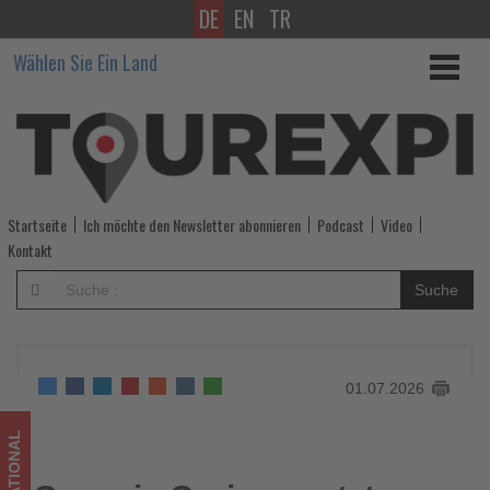
DE
EN
TR
Oceania
Wählen Sie Ein Land
Cruises
setzt
2027
auf
Startseite
Ich möchte den Newsletter abonnieren
Podcast
Video
Themenreisen
Kontakt
mit
Suche
Kulinarik-
und
01.07.2026
Kulturexperten
-