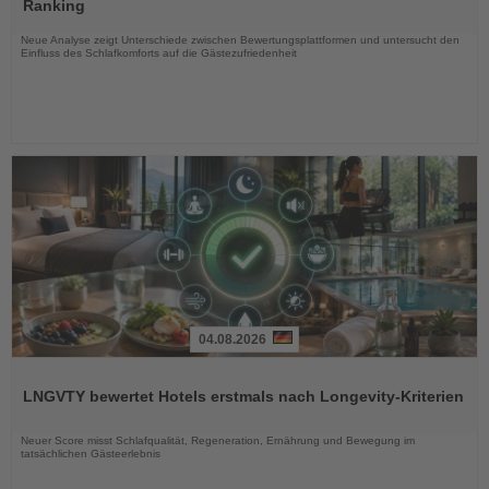
die
Ranking
Nachrichten
Neue Analyse zeigt Unterschiede zwischen Bewertungsplattformen und untersucht den
Einfluss des Schlafkomforts auf die Gästezufriedenheit
04.08.2026
Lesen
Sie
LNGVTY bewertet Hotels erstmals nach Longevity-Kriterien
die
Nachrichten
Neuer Score misst Schlafqualität, Regeneration, Ernährung und Bewegung im
tatsächlichen Gästeerlebnis