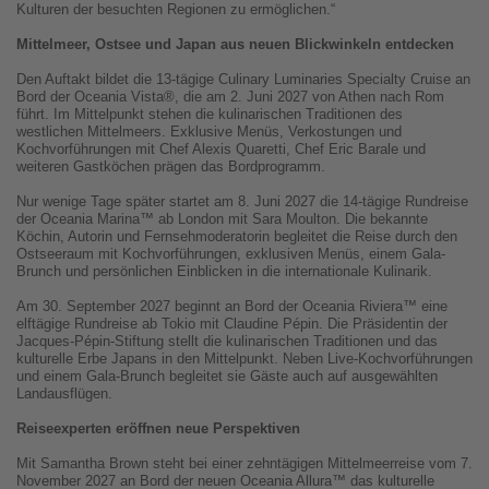
Kulturen der besuchten Regionen zu ermöglichen.“
Mittelmeer, Ostsee und Japan aus neuen Blickwinkeln entdecken
Den Auftakt bildet die 13-tägige Culinary Luminaries Specialty Cruise an
Bord der Oceania Vista®, die am 2. Juni 2027 von Athen nach Rom
führt. Im Mittelpunkt stehen die kulinarischen Traditionen des
westlichen Mittelmeers. Exklusive Menüs, Verkostungen und
Kochvorführungen mit Chef Alexis Quaretti, Chef Eric Barale und
weiteren Gastköchen prägen das Bordprogramm.
Nur wenige Tage später startet am 8. Juni 2027 die 14-tägige Rundreise
der Oceania Marina™ ab London mit Sara Moulton. Die bekannte
Köchin, Autorin und Fernsehmoderatorin begleitet die Reise durch den
Ostseeraum mit Kochvorführungen, exklusiven Menüs, einem Gala-
Brunch und persönlichen Einblicken in die internationale Kulinarik.
Am 30. September 2027 beginnt an Bord der Oceania Riviera™ eine
elftägige Rundreise ab Tokio mit Claudine Pépin. Die Präsidentin der
Jacques-Pépin-Stiftung stellt die kulinarischen Traditionen und das
kulturelle Erbe Japans in den Mittelpunkt. Neben Live-Kochvorführungen
und einem Gala-Brunch begleitet sie Gäste auch auf ausgewählten
Landausflügen.
Reiseexperten eröffnen neue Perspektiven
Mit Samantha Brown steht bei einer zehntägigen Mittelmeerreise vom 7.
November 2027 an Bord der neuen Oceania Allura™ das kulturelle