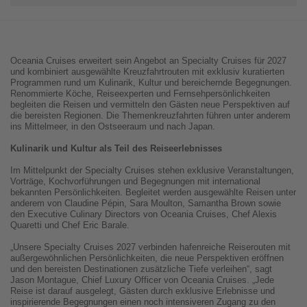
Oceania Cruises erweitert sein Angebot an Specialty Cruises für 2027
und kombiniert ausgewählte Kreuzfahrtrouten mit exklusiv kuratierten
Programmen rund um Kulinarik, Kultur und bereichernde Begegnungen.
Renommierte Köche, Reiseexperten und Fernsehpersönlichkeiten
begleiten die Reisen und vermitteln den Gästen neue Perspektiven auf
die bereisten Regionen. Die Themenkreuzfahrten führen unter anderem
ins Mittelmeer, in den Ostseeraum und nach Japan.
Kulinarik und Kultur als Teil des Reiseerlebnisses
Im Mittelpunkt der Specialty Cruises stehen exklusive Veranstaltungen,
Vorträge, Kochvorführungen und Begegnungen mit international
bekannten Persönlichkeiten. Begleitet werden ausgewählte Reisen unter
anderem von Claudine Pépin, Sara Moulton, Samantha Brown sowie
den Executive Culinary Directors von Oceania Cruises, Chef Alexis
Quaretti und Chef Eric Barale.
„Unsere Specialty Cruises 2027 verbinden hafenreiche Reiserouten mit
außergewöhnlichen Persönlichkeiten, die neue Perspektiven eröffnen
und den bereisten Destinationen zusätzliche Tiefe verleihen“, sagt
Jason Montague, Chief Luxury Officer von Oceania Cruises. „Jede
Reise ist darauf ausgelegt, Gästen durch exklusive Erlebnisse und
inspirierende Begegnungen einen noch intensiveren Zugang zu den