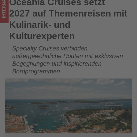
INTERNATIONAL
Oceania Cruises setzt
Oceania Cruises setzt 2027 auf Themenreisen mit Kulinarik-
Wissen,
und Kulturexperten
2027 auf Themenreisen mit
was
Kulinarik- und
im
Kulturexperten
Tourismus
Specialty Cruises verbinden
los
außergewöhnliche Routen mit exklusiven
ist!
Begegnungen und inspirierenden
Bordprogrammen