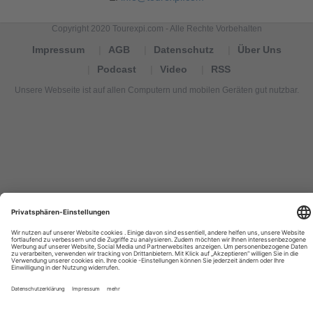
Copyright 2020 Tourexpi.com - Alle Rechte Vorbehalten
Impressum
AGB
Datenschutz
Über Uns
Podcast
Video
RSS
Unsere Webseite ist auf allen Computern und mobilen Geräten gut nutzbar.
Tourexpi,
turizm
haberleri,
Reisebüros,
tourism
news,
noticias
de
turismo,
Tourismus
Nachrichten,
новости
туризма,
travel
tourism