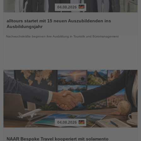
04.08.2026
Lesen
Sie
alltours startet mit 15 neuen Auszubildenden ins
die
Ausbildungsjahr
Nachrichten
Nachwuchskräfte beginnen ihre Ausbildung in Touristik und Büromanagement
04.08.2026
Lesen
Sie
NAAR Bespoke Travel kooperiert mit solamento
die