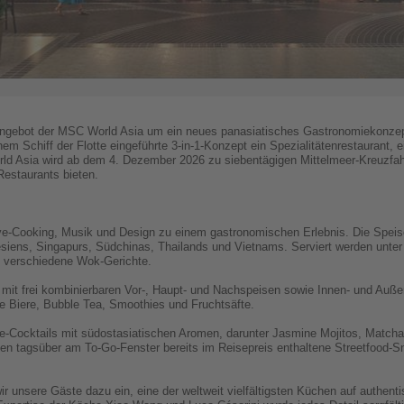
Angebot der MSC World Asia um ein neues panasiatisches Gastronomiekonzept.
em Schiff der Flotte eingeführte 3-in-1-Konzept ein Spezialitätenrestaurant,
d Asia wird ab dem 4. Dezember 2026 zu siebentägigen Mittelmeer-Kreuzfah
estaurants bieten.
ive-Cooking, Musik und Design zu einem gastronomischen Erlebnis. Die Speise
nesiens, Singapurs, Südchinas, Thailands und Vietnams. Serviert werden unte
e verschiedene Wok-Gerichte.
 mit frei kombinierbaren Vor-, Haupt- und Nachspeisen sowie Innen- und Außen
e Biere, Bubble Tea, Smoothies und Fruchtsäfte.
re-Cocktails mit südostasiatischen Aromen, darunter Jasmine Mojitos, Matcha
en tagsüber am To-Go-Fenster bereits im Reisepreis enthaltene Streetfood-
ir unsere Gäste dazu ein, eine der weltweit vielfältigsten Küchen auf authe