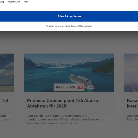
Sie
Sie
in
DERTOUR Hotels & Resorts bauen
Essen
die
die
Winterangebot deutlich aus
Park 
Nachrichten
Nachri
a
Neue Hotels, innovative Konzepte und zusätzliche
Das neu
raktiv
Erlebnisse erweitern das Markenportfolio für die
Geschäf
Wintersaison 2026/27
04.08.2026
Lesen
Lesen
Sie
Sie
 Tel
Princess Cruises plant 185 Alaska-
Kasac
die
die
Abfahrten für 2028
inte
Nachrichten
Nachri
 und
Acht Schiffe, 14 Routen und umfangreiche
Von Tenn
d Israel
Landprogramme sollen Gästen Alaska vom Wasser und
Besuche
vom Landesinneren aus erschließen