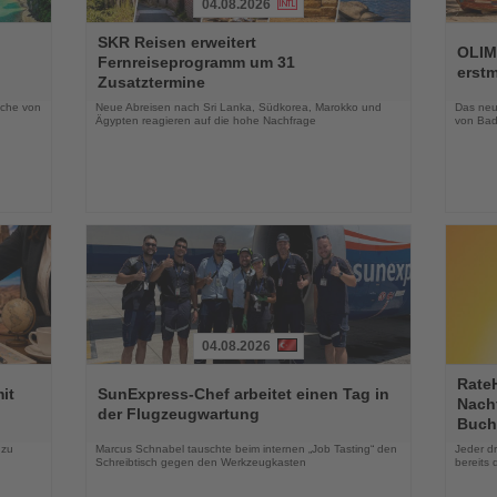
04.08.2026
Lesen
Lesen
SKR Reisen erweitert
Sie
Sie
OLIM
Fernreiseprogramm um 31
die
die
erst
Zusatztermine
Nachrichten
Nachri
oche von
Neue Abreisen nach Sri Lanka, Südkorea, Marokko und
Das neue
Ägypten reagieren auf die hohe Nachfrage
von Bad
04.08.2026
Lesen
Lesen
Rate
Sie
Sie
it
SunExpress-Chef arbeitet einen Tag in
Nachf
die
die
der Flugzeugwartung
Buch
Nachrichten
Nachri
 zu
Marcus Schnabel tauschte beim internen „Job Tasting“ den
Jeder d
Schreibtisch gegen den Werkzeugkasten
bereits 