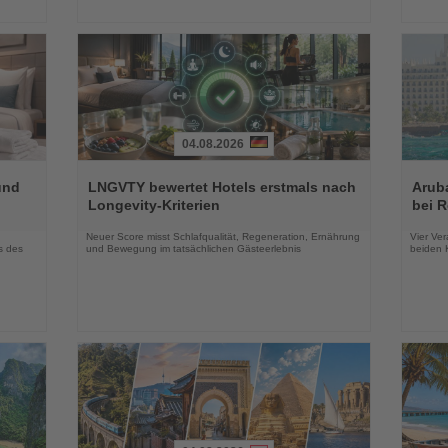
04.08.2026
Lesen
Lesen
Sie
Sie
und
LNGVTY bewertet Hotels erstmals nach
Arub
die
die
Longevity-Kriterien
bei 
Nachrichten
Nachri
Neuer Score misst Schlafqualität, Regeneration, Ernährung
Vier Ver
s des
und Bewegung im tatsächlichen Gästeerlebnis
beiden K