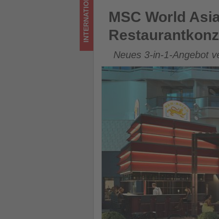
INTERNATIONAL
Tourismus
MSC World Asia erhält neues
MSC World Asia
los
Restaurantkonz
ist!
Neues 3-in-1-Angebot ve