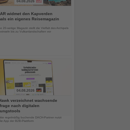
04.08.2026
AR widmet den Kapverden
mals ein eigenes Reisemagazin
chten
 20-seitige Magazin stellt die Vielfalt des Archipels
einseln bis zu Vulkanlandschaften vor
04.08.2026
Hawk verzeichnet wachsende
rage nach digitalen
ungstools
chten
ritte regelmäßig buchende DACH-Partner nutzt
die App der B2B-Plattform