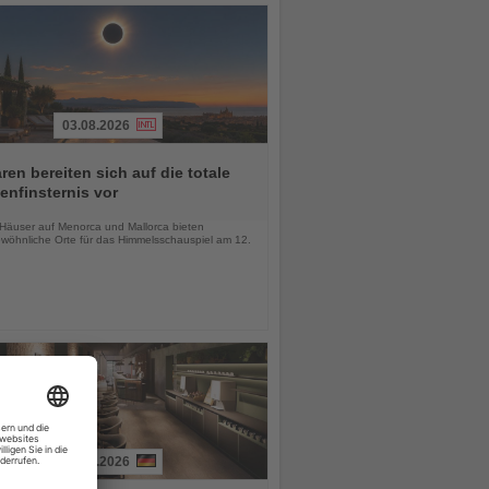
03.08.2026
ren bereiten sich auf die totale
nfinsternis vor
chten
-Häuser auf Menorca und Mallorca bieten
wöhnliche Orte für das Himmelsschauspiel am 12.
03.08.2026