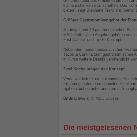
Gerichten über das Ambiente bis hin zur 
kulinarische Reise zu schaffen. Das Ko
bieten“, sagt Stéphane Franchini, Senior
Größtes Gastronomieangebot der Flott
Mit insgesamt 19 gastronomischen Einrich
MSC-Flotte. Zum Angebot gehören sechs 
Fast-Casual- und To-Go-Konzepte.
Neben dem neuen panasiatischen Restaura
Tacos & Cantina zum gastronomischen Ang
in Kürze weitere Details veröffentlicht we
Zwei Köche prägen das Konzept
Verantwortlich für die kulinarische Ausr
Erfahrung in der internationalen Hotelle
Spitzenküchen unter anderem in Shanghai 
Bildnachweis
: © MSC Cruises
Die meistgelesenen 