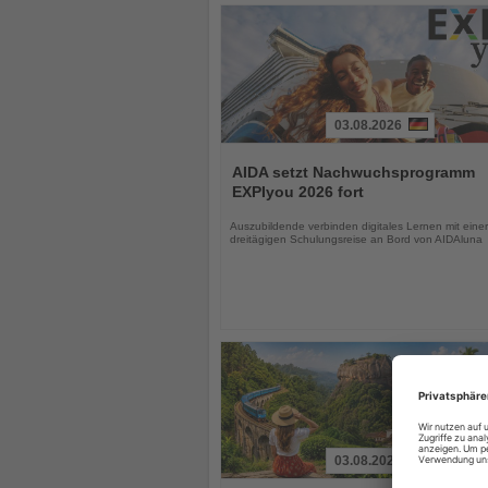
03.08.2026
Lesen
Sie
AIDA setzt Nachwuchsprogramm
die
EXPIyou 2026 fort
Nachrichten
Auszubildende verbinden digitales Lernen mit einer
dreitägigen Schulungsreise an Bord von AIDAluna
03.08.2026
Lesen