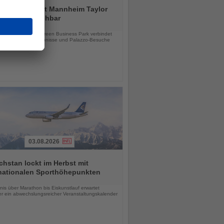
tial by Dorint Mannheim Taylor
ab sofort buchbar
chten
e Hotel im Taylor Green Business Park verbindet
tsreisen, Stadterlebnisse und Palazzo-Besuche
03.08.2026
hstan lockt im Herbst mit
rnationalen Sporthöhepunkten
chten
is über Marathon bis Eiskunstlauf erwartet
r ein abwechslungsreicher Veranstaltungskalender