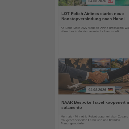
04.08.2026
Lesen
Sie
LOT Polish Airlines startet neue
die
Nonstopverbindung nach Hanoi
Nachrichten
Ab Ende März 2027 fliegt die Airline dreimal pro W
Warschau in die vietnamesische Hauptstadt
04.08.2026
Lesen
Sie
NAAR Bespoke Travel kooperiert m
die
solamento
Nachrichten
Mehr als 470 mobile Reiseberater erhalten Zugang
maßgeschneiderten Fernreisen und flexiblen
Planungsmodellen