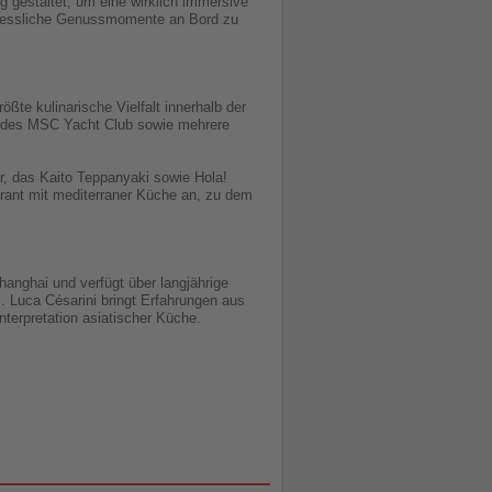
g gestaltet, um eine wirklich immersive
rgessliche Genussmomente an Bord zu
te kulinarische Vielfalt innerhalb der
t des MSC Yacht Club sowie mehrere
, das Kaito Teppanyaki sowie Hola!
rant mit mediterraner Küche an, zu dem
anghai und verfügt über langjährige
. Luca Césarini bringt Erfahrungen aus
nterpretation asiatischer Küche.