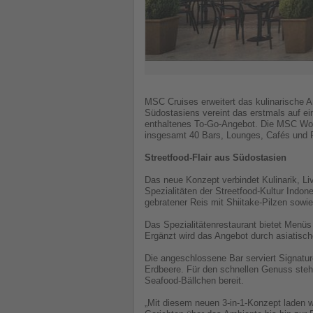
MSC Cruises erweitert das kulinarische 
Südostasiens vereint das erstmals auf ein
enthaltenes To-Go-Angebot. Die MSC Worl
insgesamt 40 Bars, Lounges, Cafés und R
Streetfood-Flair aus Südostasien
Das neue Konzept verbindet Kulinarik, L
Spezialitäten der Streetfood-Kultur Indo
gebratener Reis mit Shiitake-Pilzen sowi
Das Spezialitätenrestaurant bietet Menüs
Ergänzt wird das Angebot durch asiatisch
Die angeschlossene Bar serviert Signatu
Erdbeere. Für den schnellen Genuss steh
Seafood-Bällchen bereit.
„Mit diesem neuen 3-in-1-Konzept laden w