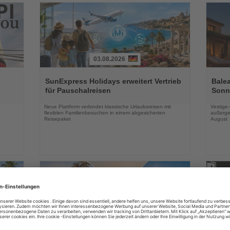
03.08.2026
Lesen
Lesen
Sie
Sie
SunExpress Holidays erweitert Vertrieb
Balea
die
die
für Pauschalreisen
Sonne
Nachrichten
Nachri
Neue Plattform verbindet klassische Urlaubsreisen mit
Vestige
flexiblen Familienbesuchen in einem abgesicherten
außerge
Reisepaket
August
03.08.2026
Lesen
Lesen