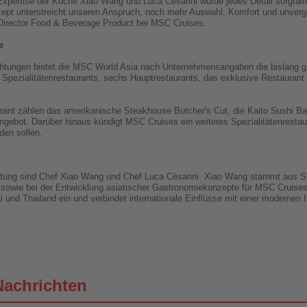
Expertise der Köche Xiao Wang und Luca Césarini wurde jedes Detail sorgfälti
nzept unterstreicht unseren Anspruch, noch mehr Auswahl, Komfort und unve
 Director Food & Beverage Product bei MSC Cruises.
e
tungen bietet die MSC World Asia nach Unternehmensangaben die bislang größ
Spezialitätenrestaurants, sechs Hauptrestaurants, das exklusive Restauran
nt zählen das amerikanische Steakhouse Butcher's Cut, die Kaito Sushi Bar
ebot. Darüber hinaus kündigt MSC Cruises ein weiteres Spezialitätenrestau
rden sollen.
ichtung sind Chef Xiao Wang und Chef Luca Césarini. Xiao Wang stammt aus Sh
rie sowie bei der Entwicklung asiatischer Gastronomiekonzepte für MSC Cruises
und Thailand ein und verbindet internationale Einflüsse mit einer modernen I
Nachrichten