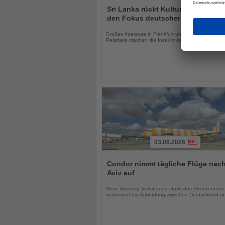
Sie
Sri Lanka rückt Kultur und Vielfalt 
die
den Fokus deutscher Urlauber
Nachrichten
Großes Interesse in Frankfurt und das Kandy Esal
Perahera machen die Insel im August besonders att
03.08.2026
Lesen
Sie
Condor nimmt tägliche Flüge nach
die
Aviv auf
Nachrichten
Neue Nonstop-Verbindung stärkt das Streckennetz
verbessert die Anbindung zwischen Deutschland un