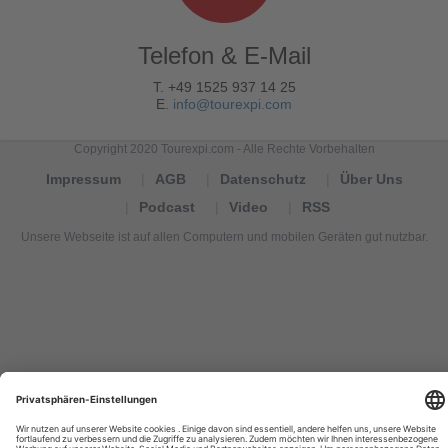
Telefon & E-Mail
T. +49 1525 937 14 25
E.
info@tourexpi.com
Copyright 2020 Tourexpi.com - Alle Rechte Vorbehalten
Impressum
AGB
Datenschutz
Über Uns
Podcast
Video
RSS
Unsere Webseite ist auf allen Computern und mobilen Geräten gut nutzbar.
Tourexpi,
turizm
haberleri,
Reisebüros,
tourism
news,
noticias
de
turismo,
Tourismus