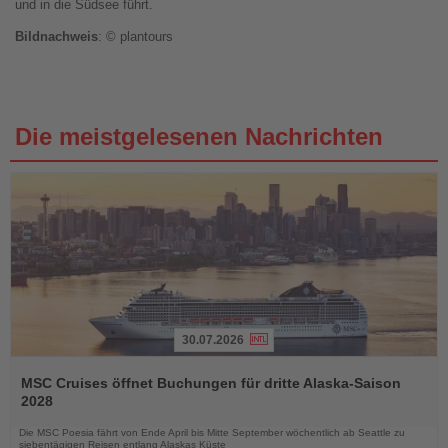
und in die Südsee führt.
Bildnachweis
: © plantours
Die meistgelesenen Nachrichten
30.07.2026
Lesen
Sie
MSC Cruises öffnet Buchungen für dritte Alaska-Saison
die
2028
Nachrichten
Die MSC Poesia fährt von Ende April bis Mitte September wöchentlich ab Seattle zu
siebentägigen Reisen entlang Alaskas Küste