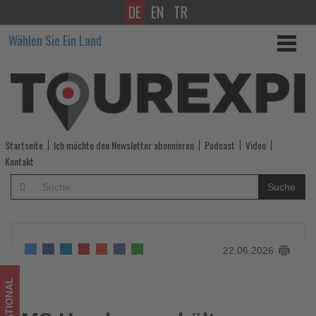
DE
EN
TR
MS
Wählen Sie Ein Land
Hamburg
erhält
neues
Design
Startseite
Ich möchte den Newsletter abonnieren
Podcast
Video
und
Kontakt
startet
Suche
erstmals
Winterkreuzfahrten
22.06.2026
ab
Hamburg