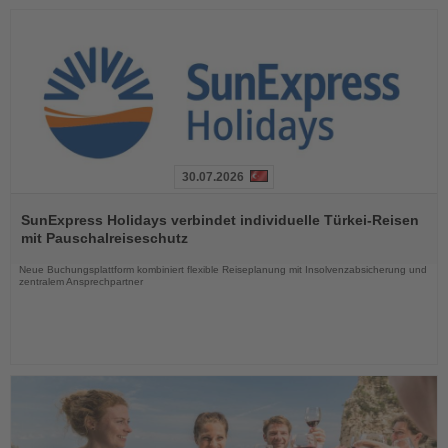
30.07.2026
Lesen
Sie
SunExpress Holidays verbindet individuelle Türkei-Reisen
die
mit Pauschalreiseschutz
Nachrichten
Neue Buchungsplattform kombiniert flexible Reiseplanung mit Insolvenzabsicherung und
zentralem Ansprechpartner