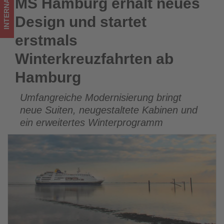
INTERNATIONAL
MS Hamburg erhält neues
MS Hamburg erhält neues Design und startet erstmals
-
Winterkreuzfahrten ab Hamburg
Design und startet
Wissen,
erstmals
was
Winterkreuzfahrten ab
im
Hamburg
Tourismus
Umfangreiche Modernisierung bringt
los
neue Suiten, neugestaltete Kabinen und
ist!
ein erweitertes Winterprogramm