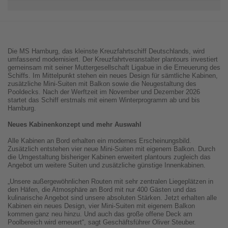
Die MS Hamburg, das kleinste Kreuzfahrtschiff Deutschlands, wird
umfassend modernisiert. Der Kreuzfahrtveranstalter plantours investiert
gemeinsam mit seiner Muttergesellschaft Ligabue in die Erneuerung des
Schiffs. Im Mittelpunkt stehen ein neues Design für sämtliche Kabinen,
zusätzliche Mini-Suiten mit Balkon sowie die Neugestaltung des
Pooldecks. Nach der Werftzeit im November und Dezember 2026
startet das Schiff erstmals mit einem Winterprogramm ab und bis
Hamburg.
Neues Kabinenkonzept und mehr Auswahl
Alle Kabinen an Bord erhalten ein modernes Erscheinungsbild.
Zusätzlich entstehen vier neue Mini-Suiten mit eigenem Balkon. Durch
die Umgestaltung bisheriger Kabinen erweitert plantours zugleich das
Angebot um weitere Suiten und zusätzliche günstige Innenkabinen.
„Unsere außergewöhnlichen Routen mit sehr zentralen Liegeplätzen in
den Häfen, die Atmosphäre an Bord mit nur 400 Gästen und das
kulinarische Angebot sind unsere absoluten Stärken. Jetzt erhalten alle
Kabinen ein neues Design, vier Mini-Suiten mit eigenem Balkon
kommen ganz neu hinzu. Und auch das große offene Deck am
Poolbereich wird erneuert“, sagt Geschäftsführer Oliver Steuber.