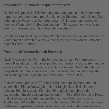
Modernisierung wird konsequent fortgesetzt
Nachdem Ligabue die MS Hamburg im vergangenen Jahr übernommen
hatte, wurden bereits mehrere Bereiche des Schiffes modernisiert. Dazu
gehören das Foyer, das Buffetrestaurant „Palmengarten“ sowie die
Lounge „Weinstube“. Außerdem wurden in 38 Kabinen und vier Suiten
elektrisch absenkbare Infinity-Fenster eingebaut.
„Durch die Umwandlung und Neu-Nutzung bisheriger Kabinen können wir
künftig mehr Suiten und auch weitere günstige Innenkabinen anbieten“,
ergänzt Oliver Steuber.
Premiere für Winterreisen ab Hamburg
Nach Abschluss der Werftarbeiten beginnt für die MS Hamburg ein
neues Kapitel. Erstmals bietet plantours im Winter Kreuzfahrten an, die
sowohl in Hamburg beginnen als auch dort enden. Das Unternehmen
reagiert damit unter anderem auf den hohen Anteil von Stammgästen,
der nach eigenen Angaben bei mehr als 60 Prozent liegt.
Zum Winterprogramm 2027 gehören Reisen zum Nordkap durch die
winterlichen Fjorde Norwegens mit der Möglichkeit, Polarlichter zu
erleben. Ebenfalls geplant ist eine 36-tägige Kreuzfahrt zu den
Kanarischen Inseln und den Kapverden. Im März 2027 folgt eine Route
in die Ostsee mit Fahrten in den Bottnischen Meerbusen sowie
Ausflügen mit Schlittenhunden. Für den Winter 2027/28 ist erneut eine
Weltreise vorgesehen, die unter anderem in die Antarktis, nach Hawaii