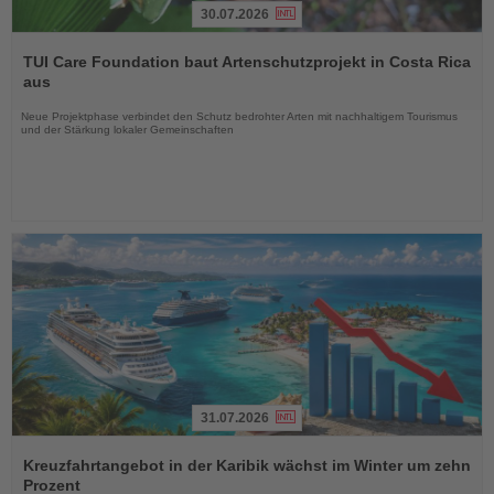
30.07.2026
Lesen
Sie
TUI Care Foundation baut Artenschutzprojekt in Costa Rica
die
aus
Nachrichten
Neue Projektphase verbindet den Schutz bedrohter Arten mit nachhaltigem Tourismus
und der Stärkung lokaler Gemeinschaften
31.07.2026
Lesen
Sie
Kreuzfahrtangebot in der Karibik wächst im Winter um zehn
die
Prozent