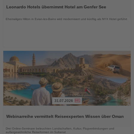
Sie
Leonardo Hotels übernimmt Hotel am Genfer See
die
Nachrichten
Ehemaliges Hilton in Evian-les-Bains wird modernisiert und künftig als NYX Hotel geführt
31.07.2026
Lesen
Sie
Webinarreihe vermittelt Reiseexperten Wissen über Oman
die
Nachrichten
Drei Online-Seminare beleuchten Landschaften, Kultur, Flugverbindungen und
außergewöhnliche Reiseformen im Sultanat