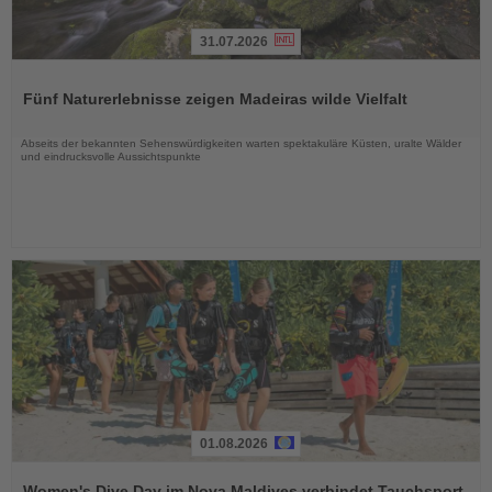
31.07.2026
Lesen
Sie
Fünf Naturerlebnisse zeigen Madeiras wilde Vielfalt
die
Nachrichten
Abseits der bekannten Sehenswürdigkeiten warten spektakuläre Küsten, uralte Wälder
und eindrucksvolle Aussichtspunkte
01.08.2026
Lesen
Sie
Women's Dive Day im Nova Maldives verbindet Tauchsport