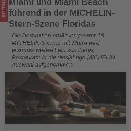
INTERNATIONAL
Miami und Miami Beach
Miami und Miami Beach führend in der MICHELIN-Stern-
-
Szene Floridas
führend in der MICHELIN-
Wissen,
Stern-Szene Floridas
was
Die Destination erhält insgesamt 18
im
MICHELIN-Sterne; mit Mutra wird
Tourismus
erstmals weltweit ein koscheres
Restaurant in die diesjährige MICHELIN-
los
Auswahl aufgenommen
ist!