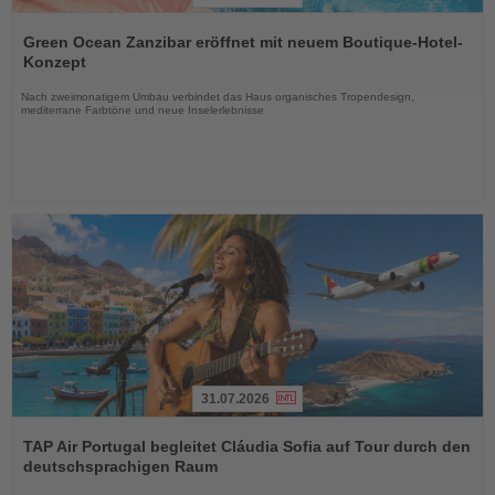
Lesen
Sie
Green Ocean Zanzibar eröffnet mit neuem Boutique-Hotel-
die
Konzept
Nachrichten
Nach zweimonatigem Umbau verbindet das Haus organisches Tropendesign,
mediterrane Farbtöne und neue Inselerlebnisse
31.07.2026
Lesen
Sie
TAP Air Portugal begleitet Cláudia Sofia auf Tour durch den
die
deutschsprachigen Raum
Nachrichten