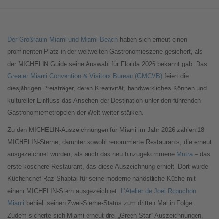
Der Großraum Miami und Miami Beach
haben sich erneut einen
prominenten Platz in der weltweiten Gastronomieszene gesichert, als
der MICHELIN Guide seine Auswahl für Florida 2026 bekannt gab. Das
Greater Miami Convention & Visitors Bureau (GMCVB)
feiert die
diesjährigen Preisträger, deren Kreativität, handwerkliches Können und
kultureller Einfluss das Ansehen der Destination unter den führenden
Gastronomiemetropolen der Welt weiter stärken.
Zu den MICHELIN-Auszeichnungen für Miami im Jahr 2026 zählen 18
MICHELIN-Sterne, darunter sowohl renommierte Restaurants, die erneut
ausgezeichnet wurden, als auch das neu hinzugekommene
Mutra
– das
erste koschere Restaurant, das diese Auszeichnung erhielt. Dort wurde
Küchenchef Raz Shabtai für seine moderne nahöstliche Küche mit
einem MICHELIN-Stern ausgezeichnet.
L’Atelier de Joël Robuchon
Miami
behielt seinen Zwei-Sterne-Status zum dritten Mal in Folge.
Zudem sicherte sich Miami erneut drei „Green Star“-Auszeichnungen,