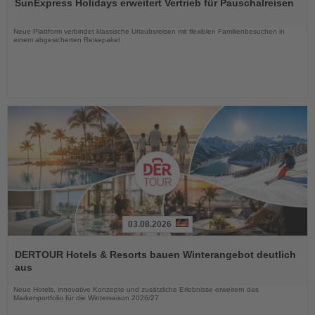
SunExpress Holidays erweitert Vertrieb für Pauschalreisen
die
Nachrichten
Neue Plattform verbindet klassische Urlaubsreisen mit flexiblen Familienbesuchen in
einem abgesicherten Reisepaket
03.08.2026
Lesen
Sie
DERTOUR Hotels & Resorts bauen Winterangebot deutlich
die
aus
Nachrichten
Neue Hotels, innovative Konzepte und zusätzliche Erlebnisse erweitern das
Markenportfolio für die Wintersaison 2026/27