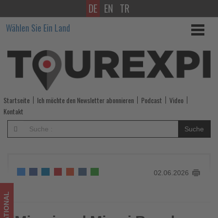
DE
EN
TR
Miami
Wählen Sie Ein Land
und
Miami
Beach
führend
Startseite
Ich möchte den Newsletter abonnieren
Podcast
Video
in
Kontakt
der
Suche
MICHELIN-
Stern-
02.06.2026
Szene
Floridas