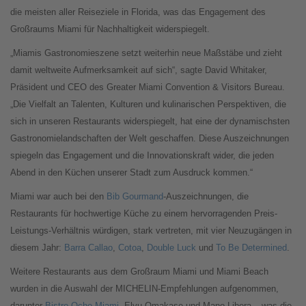
die meisten aller Reiseziele in Florida, was das Engagement des
Großraums Miami für Nachhaltigkeit widerspiegelt.
„Miamis Gastronomieszene setzt weiterhin neue Maßstäbe und zieht
damit weltweite Aufmerksamkeit auf sich“, sagte David Whitaker,
Präsident und CEO des Greater Miami Convention & Visitors Bureau.
„Die Vielfalt an Talenten, Kulturen und kulinarischen Perspektiven, die
sich in unseren Restaurants widerspiegelt, hat eine der dynamischsten
Gastronomielandschaften der Welt geschaffen. Diese Auszeichnungen
spiegeln das Engagement und die Innovationskraft wider, die jeden
Abend in den Küchen unserer Stadt zum Ausdruck kommen.“
Miami war auch bei den
Bib Gourmand
-Auszeichnungen, die
Restaurants für hochwertige Küche zu einem hervorragenden Preis-
Leistungs-Verhältnis würdigen, stark vertreten, mit vier Neuzugängen in
diesem Jahr:
Barra Callao
,
Cotoa
,
Double Luck
und
To Be Determined
.
Weitere Restaurants aus dem Großraum Miami und Miami Beach
wurden in die Auswahl der MICHELIN-Empfehlungen aufgenommen,
darunter
Bistro Ocho Miami
, Elyu Omakase und Mano Libera – was die