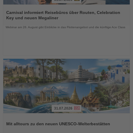
Lesen
Sie
Carnival informiert Reisebüros über Routen, Celebration
die
Key und neuen Megaliner
Nachrichten
Webinar am 26. August gibt Einblicke in das Flottenangebot und die künftige Ace Class
31.07.2026
Lesen
Sie
Mit alltours zu den neuen UNESCO-Welterbestätten
die
Nachrichten