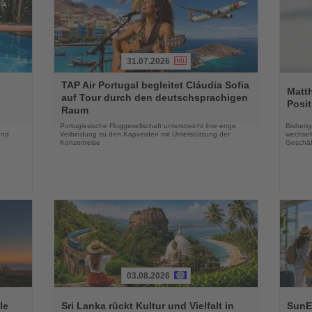
31.07.2026
Lesen
Lesen
TAP Air Portugal begleitet Cláudia Sofia
Sie
Sie
Matt
auf Tour durch den deutschsprachigen
die
die
Posit
Raum
Nachrichten
Nachri
Portugiesische Fluggesellschaft unterstreicht ihre enge
Bisherig
und
Verbindung zu den Kapverden mit Unterstützung der
wechselt
Konzertreise
Geschäf
03.08.2026
Lesen
Lesen
Sie
Sie
le
Sri Lanka rückt Kultur und Vielfalt in
SunEx