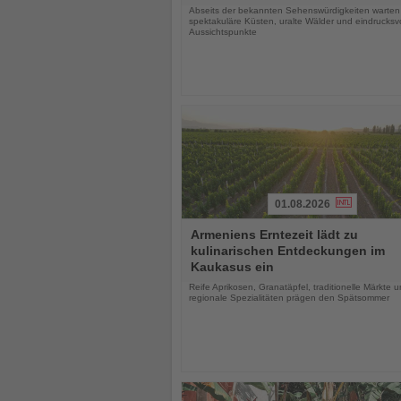
Abseits der bekannten Sehenswürdigkeiten warten
spektakuläre Küsten, uralte Wälder und eindrucksvo
Aussichtspunkte
01.08.2026
Lesen
Armeniens Erntezeit lädt zu
Sie
kulinarischen Entdeckungen im
die
Kaukasus ein
Nachrichten
Reife Aprikosen, Granatäpfel, traditionelle Märkte 
regionale Spezialitäten prägen den Spätsommer