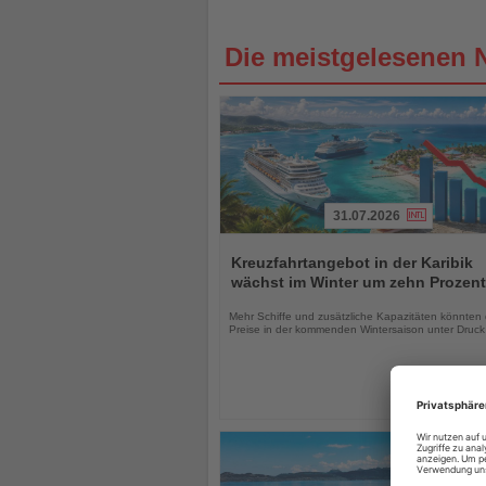
Die meistgelesenen 
31.07.2026
Lesen
Sie
Kreuzfahrtangebot in der Karibik
die
wächst im Winter um zehn Prozent
Nachrichten
Mehr Schiffe und zusätzliche Kapazitäten könnten 
Preise in der kommenden Wintersaison unter Druck