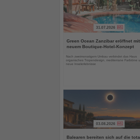
31.07.2026
Lesen
Sie
Green Ocean Zanzibar eröffnet mit
die
neuem Boutique-Hotel-Konzept
Nachrichten
Nach zweimonatigem Umbau verbindet das Haus
organisches Tropendesign, mediterrane Farbtöne 
neue Inselerlebnisse
03.08.2026
Lesen
Sie
Balearen bereiten sich auf die tota