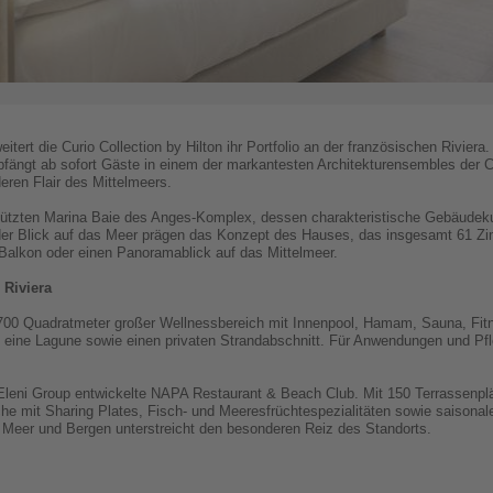
tert die Curio Collection by Hilton ihr Portfolio an der französischen Rivier
fängt ab sofort Gäste in einem der markantesten Architekturensembles der C
ren Flair des Mittelmeers.
hützten Marina Baie des Anges-Komplex, dessen charakteristische Gebäudek
d der Blick auf das Meer prägen das Konzept des Hauses, das insgesamt 61 Z
 Balkon oder einen Panoramablick auf das Mittelmeer.
 Riviera
 700 Quadratmeter großer Wellnessbereich mit Innenpool, Hamam, Sauna, Fi
h eine Lagune sowie einen privaten Strandabschnitt. Für Anwendungen und 
r Eleni Group entwickelte NAPA Restaurant & Beach Club. Mit 150 Terrassenpl
he mit Sharing Plates, Fisch- und Meeresfrüchtespezialitäten sowie saisonal
n Meer und Bergen unterstreicht den besonderen Reiz des Standorts.