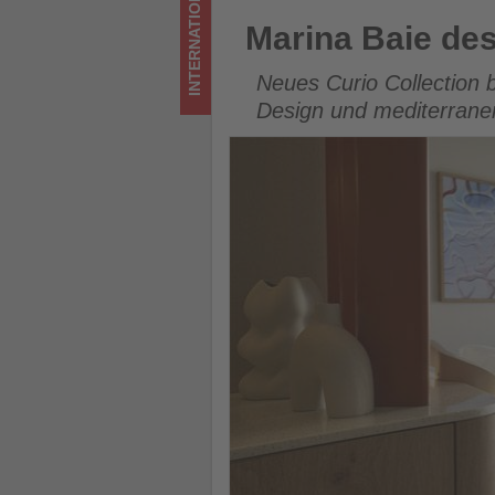
INTERNATIONAL
Wissen,
Marina Baie des Anges Hôtel 
Marina Baie des
was
Neues Curio Collection b
im
Design und mediterrane
Tourismus
los
ist!