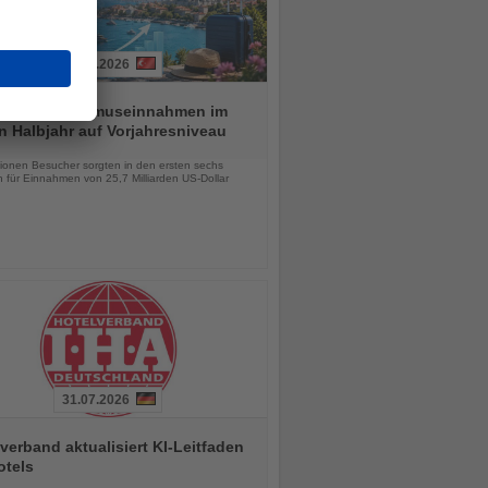
01.08.2026
ei hält Tourismuseinnahmen im
n Halbjahr auf Vorjahresniveau
chten
lionen Besucher sorgten in den ersten sechs
 für Einnahmen von 25,7 Milliarden US-Dollar
31.07.2026
verband aktualisiert KI-Leitfaden
otels
chten