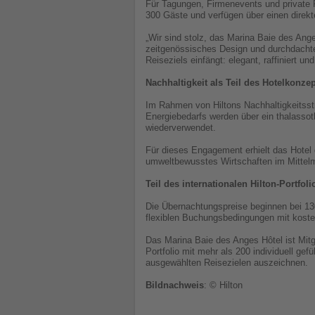
Für Tagungen, Firmenevents und private F
300 Gäste und verfügen über einen direkt
„Wir sind stolz, das Marina Baie des Ang
zeitgenössisches Design und durchdachte
Reiseziels einfängt: elegant, raffiniert 
Nachhaltigkeit als Teil des Hotelkonze
Im Rahmen von Hiltons Nachhaltigkeitsst
Energiebedarfs werden über ein thalass
wiederverwendet.
Für dieses Engagement erhielt das Hotel 
umweltbewusstes Wirtschaften im Mittel
Teil des internationalen Hilton-Portfoli
Die Übernachtungspreise beginnen bei 130
flexiblen Buchungsbedingungen mit kosten
Das Marina Baie des Anges Hôtel ist Mitg
Portfolio mit mehr als 200 individuell ge
ausgewählten Reisezielen auszeichnen.
Bildnachweis
: © Hilton