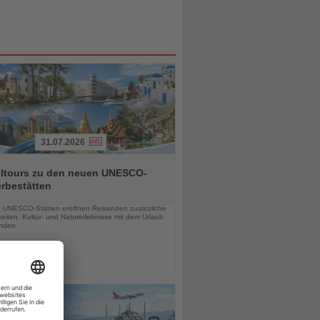
31.07.2026
alltours zu den neuen UNESCO-
rbestätten
chten
 UNESCO-Stätten eröffnen Reisenden zusätzliche
eiten, Kultur- und Naturerlebnisse mit dem Urlaub
inden