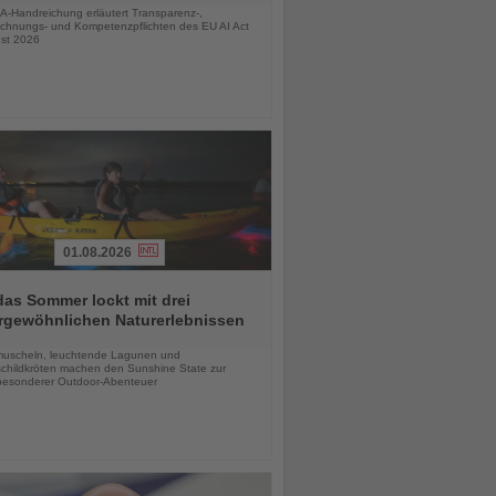
A-Handreichung erläutert Transparenz-,
chnungs- und Kompetenzpflichten des EU AI Act
st 2026
01.08.2026
das Sommer lockt mit drei
rgewöhnlichen Naturerlebnissen
chten
uscheln, leuchtende Lagunen und
childkröten machen den Sunshine State zur
esonderer Outdoor-Abenteuer