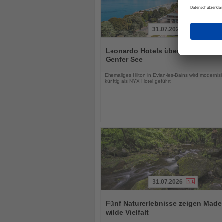
31.07.2026
Lesen
Sie
Leonardo Hotels übernimmt Hotel
die
Genfer See
Nachrichten
Ehemaliges Hilton in Evian-les-Bains wird modernisi
künftig als NYX Hotel geführt
31.07.2026
Lesen
Sie
Fünf Naturerlebnisse zeigen Made
die
wilde Vielfalt
Nachrichten