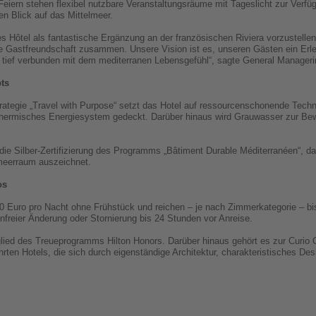
eiern stehen flexibel nutzbare Veranstaltungsräume mit Tageslicht zur Verfüg
en Blick auf das Mittelmeer.
es Hôtel als fantastische Ergänzung an der französischen Riviera vorzustelle
 Gastfreundschaft zusammen. Unsere Vision ist es, unseren Gästen ein Erle
und tief verbunden mit dem mediterranen Lebensgefühl“, sagte General Managerin
pts
rategie „Travel with Purpose“ setzt das Hotel auf ressourcenschonende Tech
othermisches Energiesystem gedeckt. Darüber hinaus wird Grauwasser zur B
die Silber-Zertifizierung des Programms „Bâtiment Durable Méditerranéen“, 
meerraum auszeichnet.
os
 Euro pro Nacht ohne Frühstück und reichen – je nach Zimmerkategorie – bis
freier Änderung oder Stornierung bis 24 Stunden vor Anreise.
lied des Treueprogramms Hilton Honors. Darüber hinaus gehört es zur Curio C
führten Hotels, die sich durch eigenständige Architektur, charakteristisches D