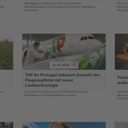
Dreitägiges Programm bringt Taucherinnen,
Neue IH
lle
Meeresschützer und Schülerinnen auf den Malediven
Kennzei
zusammen
ab Augu
31.07.2026
Lesen
Lesen
TAP Air Portugal reduziert Gewicht der
Sie
Sie
Flori
Flugzeugflotte mit neuer
die
die
auße
Lacktechnologie
Nachrichten
Nachri
und
Innovative Grundierung soll Treibstoffverbrauch,
Jakobsm
Emissionen und Betriebskosten senken
Meeress
Bühne b