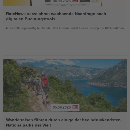
04.08.2026
Lesen
Sie
RateHawk verzeichnet wachsende Nachfrage nach
die
digitalen Buchungstools
Nachrichten
Jeder dritte regelmäßig buchende DACH-Partner nutzt bereits die App der B2B-Plattform
05.08.2026
Lesen
Sie
Wanderreisen führen durch einige der beeindruckendsten
die
Nationalparks der Welt
Nachrichten