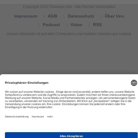
Copyright 2020 Tourexpi.com - Alle Rechte Vorbehalten
Impressum
AGB
Datenschutz
Über Uns
Podcast
Video
RSS
Unsere Webseite ist auf allen Computern und mobilen Geräten gut nutzbar.
Tourexpi,
turizm
haberleri,
Reisebüros,
tourism
news,
noticias
de
turismo,
Tourismus
Nachrichten,
новости
туризма,
travel
tourism
news,