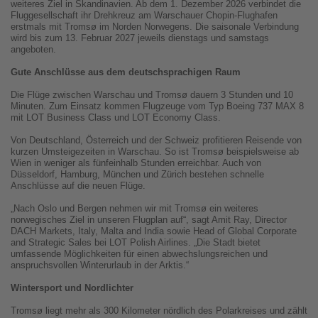
weiteres Ziel in Skandinavien. Ab dem 1. Dezember 2026 verbindet die
Fluggesellschaft ihr Drehkreuz am Warschauer Chopin-Flughafen
erstmals mit Tromsø im Norden Norwegens. Die saisonale Verbindung
wird bis zum 13. Februar 2027 jeweils dienstags und samstags
angeboten.
Gute Anschlüsse aus dem deutschsprachigen Raum
Die Flüge zwischen Warschau und Tromsø dauern 3 Stunden und 10
Minuten. Zum Einsatz kommen Flugzeuge vom Typ Boeing 737 MAX 8
mit LOT Business Class und LOT Economy Class.
Von Deutschland, Österreich und der Schweiz profitieren Reisende von
kurzen Umsteigezeiten in Warschau. So ist Tromsø beispielsweise ab
Wien in weniger als fünfeinhalb Stunden erreichbar. Auch von
Düsseldorf, Hamburg, München und Zürich bestehen schnelle
Anschlüsse auf die neuen Flüge.
„Nach Oslo und Bergen nehmen wir mit Tromsø ein weiteres
norwegisches Ziel in unseren Flugplan auf“, sagt Amit Ray, Director
DACH Markets, Italy, Malta and India sowie Head of Global Corporate
and Strategic Sales bei LOT Polish Airlines. „Die Stadt bietet
umfassende Möglichkeiten für einen abwechslungsreichen und
anspruchsvollen Winterurlaub in der Arktis.“
Wintersport und Nordlichter
Tromsø liegt mehr als 300 Kilometer nördlich des Polarkreises und zählt