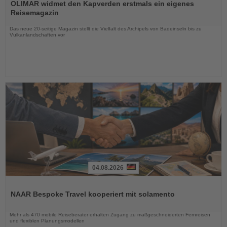
Sie
OLIMAR widmet den Kapverden erstmals ein eigenes
die
Reisemagazin
Nachrichten
Das neue 20-seitige Magazin stellt die Vielfalt des Archipels von Badeinseln bis zu
Vulkanlandschaften vor
04.08.2026
Lesen
Sie
NAAR Bespoke Travel kooperiert mit solamento
die
Nachrichten
Mehr als 470 mobile Reiseberater erhalten Zugang zu maßgeschneiderten Fernreisen
und flexiblen Planungsmodellen