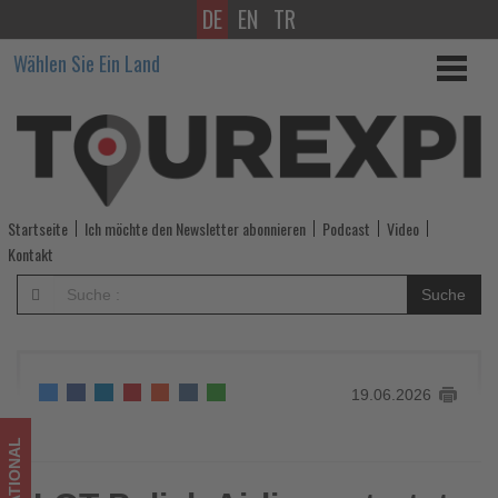
DE
EN
TR
LOT
Wählen Sie Ein Land
Polish
Airlines
startet
Winterflüge
Startseite
Ich möchte den Newsletter abonnieren
Podcast
Video
nach
Kontakt
Tromsø
Suche
-
Wissen,
19.06.2026
was
im