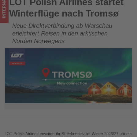
INTERNATIONAL
LOT Polish Airlines startet
LOT Polish Airlines startet Winterflüge nach Tromsø
Tourismus
Winterflüge nach Tromsø
los
Neue Direktverbindung ab Warschau
ist!
erleichtert Reisen in den arktischen
Norden Norwegens
LOT Polish Airlines erweitert ihr Streckennetz im Winter 2026/27 um ein