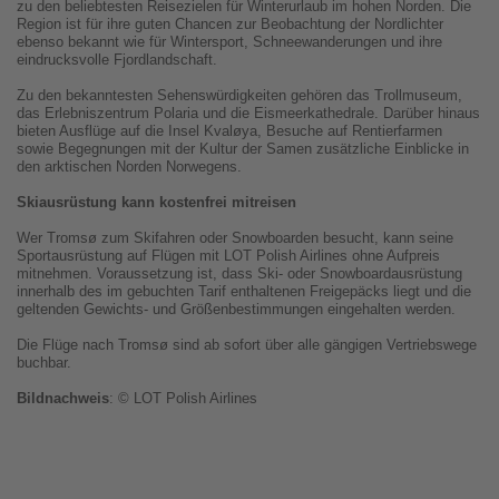
zu den beliebtesten Reisezielen für Winterurlaub im hohen Norden. Die
Region ist für ihre guten Chancen zur Beobachtung der Nordlichter
ebenso bekannt wie für Wintersport, Schneewanderungen und ihre
eindrucksvolle Fjordlandschaft.
Zu den bekanntesten Sehenswürdigkeiten gehören das Trollmuseum,
das Erlebniszentrum Polaria und die Eismeerkathedrale. Darüber hinaus
bieten Ausflüge auf die Insel Kvaløya, Besuche auf Rentierfarmen
sowie Begegnungen mit der Kultur der Samen zusätzliche Einblicke in
den arktischen Norden Norwegens.
Skiausrüstung kann kostenfrei mitreisen
Wer Tromsø zum Skifahren oder Snowboarden besucht, kann seine
Sportausrüstung auf Flügen mit LOT Polish Airlines ohne Aufpreis
mitnehmen. Voraussetzung ist, dass Ski- oder Snowboardausrüstung
innerhalb des im gebuchten Tarif enthaltenen Freigepäcks liegt und die
geltenden Gewichts- und Größenbestimmungen eingehalten werden.
Die Flüge nach Tromsø sind ab sofort über alle gängigen Vertriebswege
buchbar.
Bildnachweis
: © LOT Polish Airlines