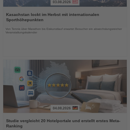
03.08.2026
Lesen
Sie
Kasachstan lockt im Herbst mit internationalen
die
Sporthöhepunkten
Nachrichten
Von Tennis über Marathon bis Eiskunstlauf erwartet Besucher ein abwechslungsreicher
Veranstaltungskalender
04.08.2026
Lesen
Sie
Studie vergleicht 20 Hotelportale und erstellt erstes Meta-
die
Ranking
Nachrichten