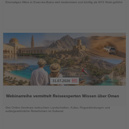
Ehemaliges Hilton in Evian-les-Bains wird modernisiert und künftig als NYX Hotel geführt
31.07.2026
Lesen
Sie
Webinarreihe vermittelt Reiseexperten Wissen über Oman
die
Nachrichten
Drei Online-Seminare beleuchten Landschaften, Kultur, Flugverbindungen und
außergewöhnliche Reiseformen im Sultanat