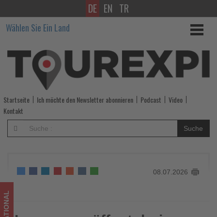
DE
EN
TR
Lopesan
Wählen Sie Ein Land
eröffnet
drei
neue
Hotels
Startseite
Ich möchte den Newsletter abonnieren
Podcast
Video
in
Kontakt
Punta
Suche
Cana
-
08.07.2026
Wissen,
was