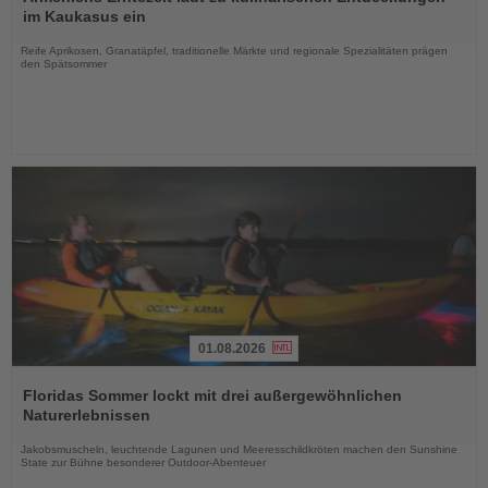
die
im Kaukasus ein
Nachrichten
Reife Aprikosen, Granatäpfel, traditionelle Märkte und regionale Spezialitäten prägen
den Spätsommer
01.08.2026
Lesen
Sie
Floridas Sommer lockt mit drei außergewöhnlichen
die
Naturerlebnissen
Nachrichten
Jakobsmuscheln, leuchtende Lagunen und Meeresschildkröten machen den Sunshine
State zur Bühne besonderer Outdoor-Abenteuer