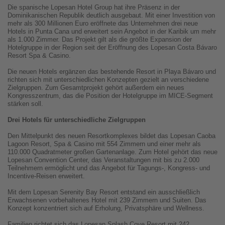
Die spanische Lopesan Hotel Group hat ihre Präsenz in der
Dominikanischen Republik deutlich ausgebaut. Mit einer Investition von
mehr als 300 Millionen Euro eröffnete das Unternehmen drei neue
Hotels in Punta Cana und erweitert sein Angebot in der Karibik um mehr
als 1.000 Zimmer. Das Projekt gilt als die größte Expansion der
Hotelgruppe in der Region seit der Eröffnung des Lopesan Costa Bávaro
Resort Spa & Casino.
Die neuen Hotels ergänzen das bestehende Resort in Playa Bávaro und
richten sich mit unterschiedlichen Konzepten gezielt an verschiedene
Zielgruppen. Zum Gesamtprojekt gehört außerdem ein neues
Kongresszentrum, das die Position der Hotelgruppe im MICE-Segment
stärken soll.
Drei Hotels für unterschiedliche Zielgruppen
Den Mittelpunkt des neuen Resortkomplexes bildet das Lopesan Caoba
Lagoon Resort, Spa & Casino mit 554 Zimmern und einer mehr als
110.000 Quadratmeter großen Gartenanlage. Zum Hotel gehört das neue
Lopesan Convention Center, das Veranstaltungen mit bis zu 2.000
Teilnehmern ermöglicht und das Angebot für Tagungs-, Kongress- und
Incentive-Reisen erweitert.
Mit dem Lopesan Serenity Bay Resort entstand ein ausschließlich
Erwachsenen vorbehaltenes Hotel mit 239 Zimmern und Suiten. Das
Konzept konzentriert sich auf Erholung, Privatsphäre und Wellness.
Familien richtet sich das Lopesan Splash Cove Resort mit 242