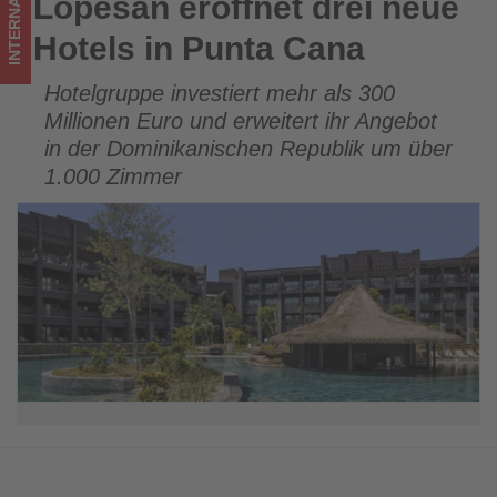
INTERNATIONAL
Lopesan eröffnet drei neue
Lopesan eröffnet drei neue Hotels in Punta Cana
im
Hotels in Punta Cana
Tourismus
Hotelgruppe investiert mehr als 300
los
Millionen Euro und erweitert ihr Angebot
ist!
in der Dominikanischen Republik um über
1.000 Zimmer