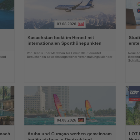
03.08.2026
Lesen
Lesen
Sie
Sie
-
Kasachstan lockt im Herbst mit
Studi
die
die
internationalen Sporthöhepunkten
erste
Nachrichten
Nachri
Von Tennis über Marathon bis Eiskunstlauf erwartet
Neue An
 und
Besucher ein abwechslungsreicher Veranstaltungskalender
Bewertu
Schlafko
04.08.2026
Lesen
Lesen
Sie
Sie
 nach
Aruba und Curaçao werben gemeinsam
LOT P
die
die
bei Roadshow in Deutschland
Nons