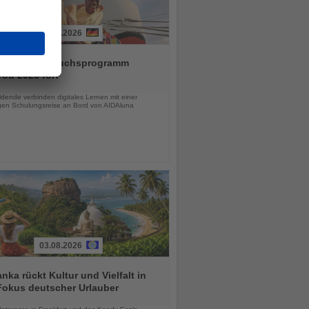
03.08.2026
 setzt Nachwuchsprogramm
ou 2026 fort
chten
dende verbinden digitales Lernen mit einer
igen Schulungsreise an Bord von AIDAluna
03.08.2026
anka rückt Kultur und Vielfalt in
Fokus deutscher Urlauber
chten