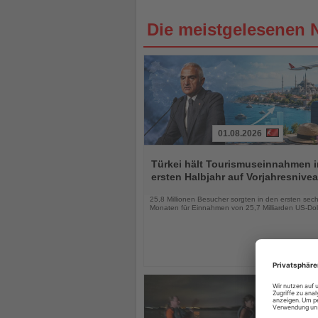
Die meistgelesenen 
01.08.2026
Lesen
Sie
Türkei hält Tourismuseinnahmen 
die
ersten Halbjahr auf Vorjahresnive
Nachrichten
25,8 Millionen Besucher sorgten in den ersten sec
Monaten für Einnahmen von 25,7 Milliarden US-Dol