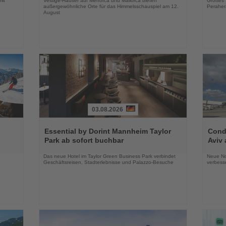
mit
Vestige-Häuser auf Menorca und Mallorca bieten
Großes 
außergewöhnliche Orte für das Himmelsschauspiel am 12.
Peraher
August
03.08.2026
Lesen
Lesen
Sie
Sie
Essential by Dorint Mannheim Taylor
Condo
die
die
Park ab sofort buchbar
Aviv 
Nachrichten
Nachri
Das neue Hotel im Taylor Green Business Park verbindet
Neue No
Geschäftsreisen, Stadterlebnisse und Palazzo-Besuche
verbess