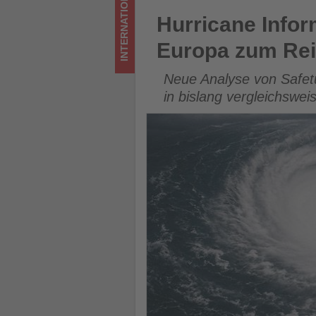
INTERNATIONAL
-
Hurricane Informer 2026: Ex
Hurricane Info
Wissen,
Europa zum Rei
was
Neue Analyse von Safet
im
in bislang vergleichswe
Tourismus
los
ist!