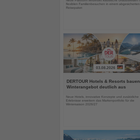
Neue Plattform verbindet klassische Urlaubsreisen 
flexiblen Familienbesuchen in einem abgesicherten
Reisepaket
03.08.2026
Lesen
Sie
DERTOUR Hotels & Resorts bauen
die
Winterangebot deutlich aus
Nachrichten
Neue Hotels, innovative Konzepte und zusätzliche
Erlebnisse erweitern das Markenportfolio für die
Wintersaison 2026/27