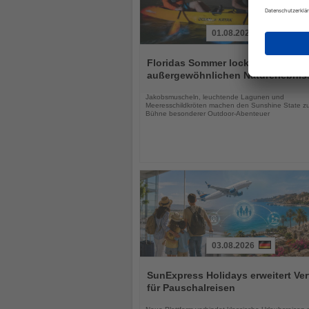
01.08.2026
Lesen
Sie
Floridas Sommer lockt mit drei
die
außergewöhnlichen Naturerlebnis
Nachrichten
Jakobsmuscheln, leuchtende Lagunen und
Meeresschildkröten machen den Sunshine State zu
Bühne besonderer Outdoor-Abenteuer
03.08.2026
Lesen
Sie
SunExpress Holidays erweitert Ver
die
für Pauschalreisen
Nachrichten