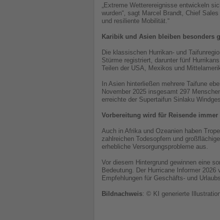
„Extreme Wetterereignisse entwickeln si
wurden“, sagt Marcel Brandt, Chief Sales
und resiliente Mobilität.“
Karibik und Asien bleiben besonders g
Die klassischen Hurrikan- und Taifunregi
Stürme registriert, darunter fünf Hurrika
Teilen der USA, Mexikos und Mittelameri
In Asien hinterließen mehrere Taifune e
November 2025 insgesamt 297 Menschen u
erreichte der Supertaifun Sinlaku Windge
Vorbereitung wird für Reisende immer 
Auch in Afrika und Ozeanien haben Trope
zahlreichen Todesopfern und großflächige
erhebliche Versorgungsprobleme aus.
Vor diesem Hintergrund gewinnen eine sor
Bedeutung. Der Hurricane Informer 2026 vo
Empfehlungen für Geschäfts- und Urlaubs
Bildnachweis
: © KI generierte Illustratio