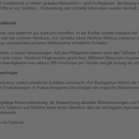
ch zunehmend zu einem globalen Reiserisiko – auch in Regionen, die bislang 
 Officer von Safeture. „Vorbereitung und schnelle Information werden deshalb
efährdet
onen sind weiterhin am stärksten betroffen. In der Karibik wurden während d
ns und vier schwere Hurrikans. Auf Jamaika führte Hurrikan Melissa zeitweise 
kas verursachten schwere Wirbelstürme erhebliche Schäden.
benfalls schwere Verwüstungen. Auf den Philippinen kamen nach den Taifunen
ms Leben. Hunderte Flüge wurden gestrichen, Millionen Menschen mussten
schwindigkeiten von nahezu 300 Kilometern pro Stunde und gilt bislang als stä
wichtiger
nstürme zuletzt erhebliche Schäden verursacht. Auf Madagaskar führten die
n Evakuierungen. In Papua-Neuguinea beschädigte der tropische Wirbelsturm M
gfältige Reisevorbereitung, die Beobachtung aktueller Wetterwarnungen und f
n Safeture und Riskline bietet einen Überblick über die wichtigsten regional
reisende.
n via Safeture