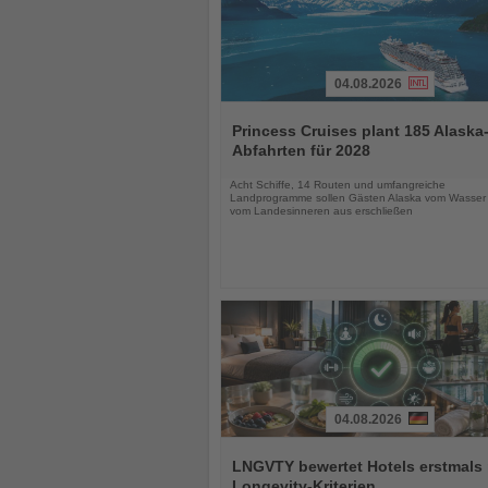
04.08.2026
Lesen
Sie
Princess Cruises plant 185 Alaska
die
Abfahrten für 2028
Nachrichten
Acht Schiffe, 14 Routen und umfangreiche
Landprogramme sollen Gästen Alaska vom Wasser
vom Landesinneren aus erschließen
04.08.2026
Lesen
Sie
LNGVTY bewertet Hotels erstmals
die
Longevity-Kriterien