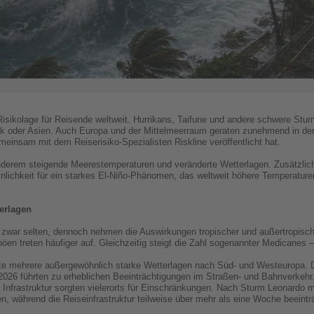
isikolage für Reisende weltweit. Hurrikans, Taifune und andere schwere Stur
bik oder Asien. Auch Europa und der Mittelmeerraum geraten zunehmend in 
meinsam mit dem Reiserisiko-Spezialisten Riskline veröffentlicht hat.
anderem steigende Meerestemperaturen und veränderte Wetterlagen. Zusätzli
lichkeit für ein starkes El-Niño-Phänomen, das weltweit höhere Temperature
erlagen
pa zwar selten, dennoch nehmen die Auswirkungen tropischer und außertropisc
treten häufiger auf. Gleichzeitig steigt die Zahl sogenannter Medicanes –
hte mehrere außergewöhnlich starke Wetterlagen nach Süd- und Westeuropa.
2026 führten zu erheblichen Beeinträchtigungen im Straßen- und Bahnverkeh
rastruktur sorgten vielerorts für Einschränkungen. Nach Sturm Leonardo mu
 während die Reiseinfrastruktur teilweise über mehr als eine Woche beeinträc