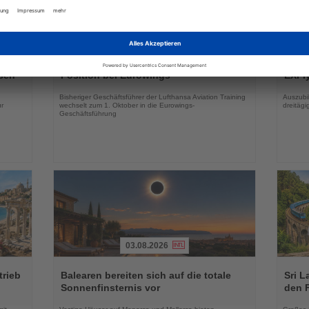
01.08.2026
Lesen
Lesen
Sie
Sie
Matthias Spohr übernimmt COO-
AIDA
die
die
sen
Position bei Eurowings
EXPIy
Nachrichten
Nachri
Bisheriger Geschäftsführer der Lufthansa Aviation Training
Auszubil
r
wechselt zum 1. Oktober in die Eurowings-
dreitäg
Geschäftsführung
03.08.2026
Lesen
Lesen
Sie
Sie
trieb
Balearen bereiten sich auf die totale
Sri L
die
die
Sonnenfinsternis vor
den 
Nachrichten
Nachri