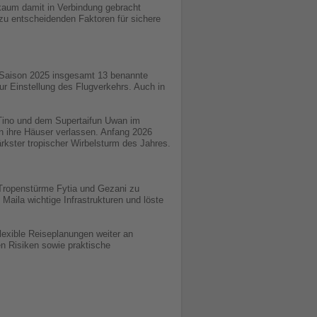
kaum damit in Verbindung gebracht
 zu entscheidenden Faktoren für sichere
er Saison 2025 insgesamt 13 benannte
zur Einstellung des Flugverkehrs. Auch in
 Tino und dem Supertaifun Uwan im
 ihre Häuser verlassen. Anfang 2026
rkster tropischer Wirbelsturm des Jahres.
 Tropenstürme Fytia und Gezani zu
aila wichtige Infrastrukturen und löste
lexible Reiseplanungen weiter an
en Risiken sowie praktische