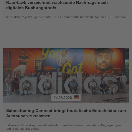
Sie
RateHawk verzeichnet wachsende Nachfrage nach
die
digitalen Buchungstools
Nachrichten
Jeder dritte regelmäßig buchende DACH-Partner nutzt bereits die App der B2B-Plattform
04.08.2026
Lesen
Sie
Schmetterling Connect bringt touristische Entscheider zum
die
Austausch zusammen
Nachrichten
Exklusives Networking-Format verbindet Branchenwissen, persönliche Begegnungen
und regionale Erlebnisse