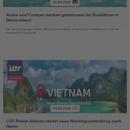
04.08.2026
Lesen
Sie
Aruba und Curaçao werben gemeinsam bei Roadshow in
die
Deutschland
Nachrichten
Vier Veranstaltungen bieten Reiseprofis Einblicke in die beiden Karibikinseln und ihre
touristischen Angebote
04.08.2026
Lesen
Sie
LOT Polish Airlines startet neue Nonstopverbindung nach
die
Hanoi