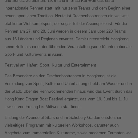
und Schutz zu erbitten. 1976 fand in Shau Kei Wan das erste
internationale Rennen statt, mit nur zehn Teams und dem Beginn einer
neuen sportlichen Tradition. Heute ist Drachenbootrennen ein weltweit
etablierter Wettkampfsport, der sogar Teil der Asienspiele ist. Für die
Rennen am 27. und 28. Juni werden in diesem Jahr über 220 Teams
aus 16 Ländern und Regionen erwartet. Damit unterstreicht Hongkong
seine Rolle als einer der führenden Veranstaltungsorte für internationale
Sport- und Kulturevents in Asien.
Festival am Hafen: Sport, Kultur und Entertainment
Das Besondere an den Drachenbootrennen in Hongkong ist die
Verbindung von Sport, Kultur und Unterhaltung direkt am Wasser und in
der Stadt. Über die Rennwochenenden hinaus wird das Event durch das
Hong Kong Dragon Boat Festival ergänzt, das vom 19. Juni bis 1. Juli
jeweils von Freitag bis Mittwoch stattfindet.
Entlang der Avenue of Stars und im Salisbury Garden entsteht ein
vielseitiges Programm mit kulturellen Workshops, darunter auch
Angebote zum immateriellen Kulturerbe, sowie modernen Formaten wie