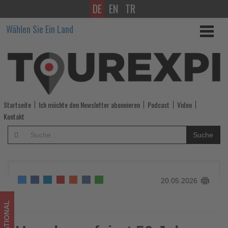
DE
EN
TR
Hongkong
Wählen Sie Ein Land
feiert
50
Jahre
Drachenbootrennen
Startseite
Ich möchte den Newsletter abonnieren
Podcast
Video
-
Kontakt
Wissen,
Suche
was
im
20.05.2026
Tourismus
los