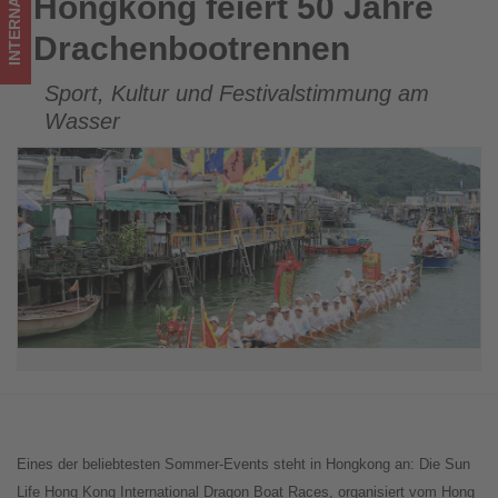
INTERNATIONAL
Hongkong feiert 50 Jahre
Hongkong feiert 50 Jahre Drachenbootrennen
ist!
Drachenbootrennen
Sport, Kultur und Festivalstimmung am
Wasser
Eines der beliebtesten Sommer-Events steht in Hongkong an: Die Sun
Life Hong Kong International Dragon Boat Races, organisiert vom Hong