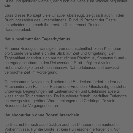
Ruhe und geistiger Klarheit, der durch die Nähe zum Wasser begünstigt
wird.
Dass dieses Konzept viele Urlauber überzeugt, zeigt sich auch in den
Buchungszahlen des Unternehmens. Rund 19 Prozent der Gäste
entscheiden sich nach ihrer ersten Reise erneut für einen
Hausbooturlaub.
Natur bestimmt den Tagesrhythmus
Mit einer Reisegeschwindigkeit von durchschnittlich zehn Kilometern
pro Stunde verändert sich der Blick auf Zeit und Umgebung. Der
Tagesablauf orientiert sich am natürlichen Rhythmus, Sonnenauf- und -
untergang bestimmen den Reiseverlauf. Statt möglichst vieler
Sehenswürdigkeiten stehen intensive Naturerlebnisse und bewusst
verbrachte Zeit im Vordergrund.
Gemeinsames Navigieren, Kochen und Entdecken fördert zudem das
Miteinander von Familien, Paaren und Freunden. Gleichzeitig entstehen
unterwegs Begegnungen mit Einheimischen und Erlebnisse abseits
klassischer Touristenrouten. Da Hausboote fernab überfüllter Ferienorte
unterwegs sind, gehören Warteschlangen und Gedränge für viele
Reisende der Vergangenheit an.
Hausbooturlaub ohne Bootsführerschein
Le Boat richtet sich ausdrücklich auch an Urlauber ohne nautische
Vorkenntnisse. Für die Boote ist kein Führerschein erforderlich. Vor