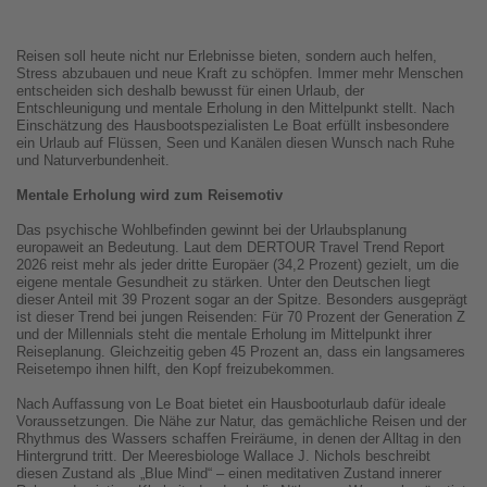
Reisen soll heute nicht nur Erlebnisse bieten, sondern auch helfen,
Stress abzubauen und neue Kraft zu schöpfen. Immer mehr Menschen
entscheiden sich deshalb bewusst für einen Urlaub, der
Entschleunigung und mentale Erholung in den Mittelpunkt stellt. Nach
Einschätzung des Hausbootspezialisten Le Boat erfüllt insbesondere
ein Urlaub auf Flüssen, Seen und Kanälen diesen Wunsch nach Ruhe
und Naturverbundenheit.
Mentale Erholung wird zum Reisemotiv
Das psychische Wohlbefinden gewinnt bei der Urlaubsplanung
europaweit an Bedeutung. Laut dem DERTOUR Travel Trend Report
2026 reist mehr als jeder dritte Europäer (34,2 Prozent) gezielt, um die
eigene mentale Gesundheit zu stärken. Unter den Deutschen liegt
dieser Anteil mit 39 Prozent sogar an der Spitze. Besonders ausgeprägt
ist dieser Trend bei jungen Reisenden: Für 70 Prozent der Generation Z
und der Millennials steht die mentale Erholung im Mittelpunkt ihrer
Reiseplanung. Gleichzeitig geben 45 Prozent an, dass ein langsameres
Reisetempo ihnen hilft, den Kopf freizubekommen.
Nach Auffassung von Le Boat bietet ein Hausbooturlaub dafür ideale
Voraussetzungen. Die Nähe zur Natur, das gemächliche Reisen und der
Rhythmus des Wassers schaffen Freiräume, in denen der Alltag in den
Hintergrund tritt. Der Meeresbiologe Wallace J. Nichols beschreibt
diesen Zustand als „Blue Mind“ – einen meditativen Zustand innerer