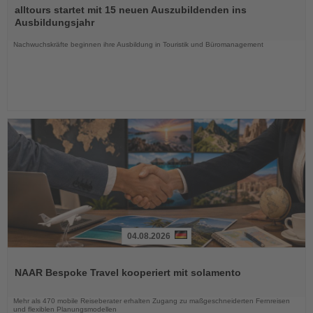
Sie
alltours startet mit 15 neuen Auszubildenden ins
die
Ausbildungsjahr
Nachrichten
Nachwuchskräfte beginnen ihre Ausbildung in Touristik und Büromanagement
04.08.2026
Lesen
Sie
NAAR Bespoke Travel kooperiert mit solamento
die
Nachrichten
Mehr als 470 mobile Reiseberater erhalten Zugang zu maßgeschneiderten Fernreisen
und flexiblen Planungsmodellen