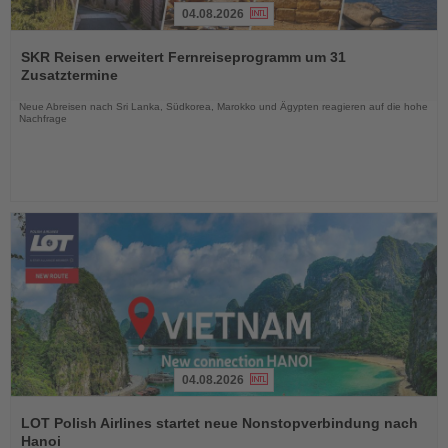
04.08.2026
Lesen
Sie
SKR Reisen erweitert Fernreiseprogramm um 31
die
Zusatztermine
Nachrichten
Neue Abreisen nach Sri Lanka, Südkorea, Marokko und Ägypten reagieren auf die hohe
Nachfrage
04.08.2026
Lesen
Sie
LOT Polish Airlines startet neue Nonstopverbindung nach
die
Hanoi