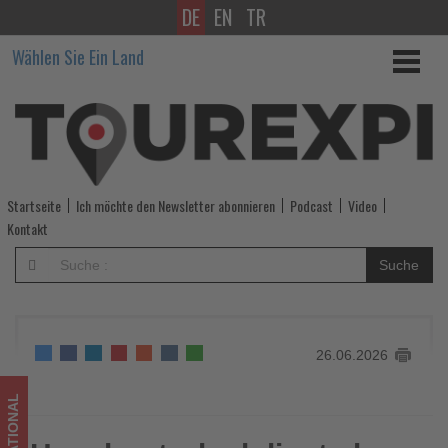
DE
EN
TR
Hausbooturlaub
Wählen Sie Ein Land
liegt
als
Auszeit
für
Startseite
Ich möchte den Newsletter abonnieren
Podcast
Video
die
Kontakt
mentale
Suche
Gesundheit
im
26.06.2026
Trend
-