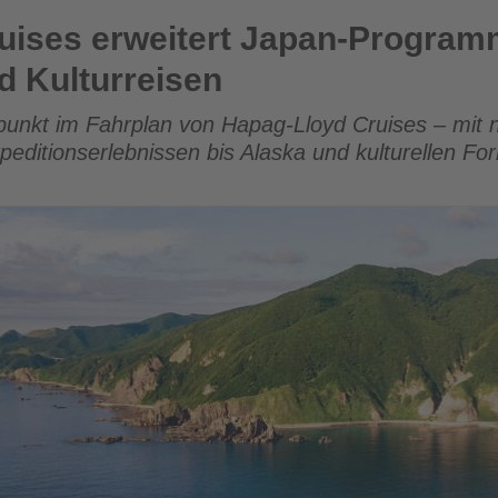
rt Japan-Programm mit neuen Expeditions- und Kulturreisen
uises erweitert Japan-Program
d Kulturreisen
rpunkt im Fahrplan von Hapag-Lloyd Cruises – mit
xpeditionserlebnissen bis Alaska und kulturellen 