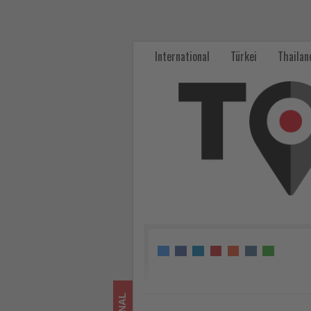
Hapag-
Lloyd
International
Türkei
Thailan
Cruises
erweitert
Japan-
Programm
mit
neuen
Expeditions-
und
Kulturreisen