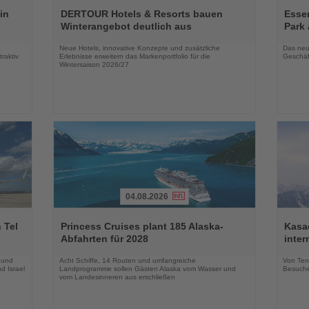
Lesen
Lesen
Sie
Sie
in
DERTOUR Hotels & Resorts bauen
Essen
die
die
Winterangebot deutlich aus
Park 
Nachrichten
Nachri
a
Neue Hotels, innovative Konzepte und zusätzliche
Das neu
raktiv
Erlebnisse erweitern das Markenportfolio für die
Geschäf
Wintersaison 2026/27
04.08.2026
Lesen
Lesen
Sie
Sie
 Tel
Princess Cruises plant 185 Alaska-
Kasac
die
die
Abfahrten für 2028
inte
Nachrichten
Nachri
 und
Acht Schiffe, 14 Routen und umfangreiche
Von Tenn
d Israel
Landprogramme sollen Gästen Alaska vom Wasser und
Besuche
vom Landesinneren aus erschließen