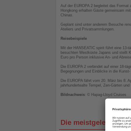
Auf der EUROPA 2 begleitet das Format a
Hongkong erhalten Gäste gemeinsam mit K
Chinas.
Geplant sind unter anderem Besuche reno
Ateliers und Privatsammlungen.
Reisebeispiele
Mit der HANSEATIC spirit führt eine 13-
besuchten Westküste Japans und stellt Ko
Euro pro Person inklusive An- und Abreis
Die EUROPA 2 verbindet auf einer 18-täg
Begegnungen und Einblicke in die Kunst-
Die EUROPA fährt vom 20. März bis 8. Ap
jahrhundertealte Tempel, Zen-Gärten und 
Bildnachweis
: © Hapag-Lloyd Cruises
Die meistgelesenen 