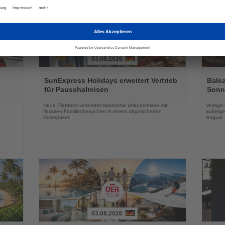
03.08.2026
Lesen
Lesen
Sie
Sie
SunExpress Holidays erweitert Vertrieb
Balea
die
die
für Pauschalreisen
Sonne
Nachrichten
Nachri
Neue Plattform verbindet klassische Urlaubsreisen mit
Vestige
flexiblen Familienbesuchen in einem abgesicherten
außerge
Reisepaket
August
03.08.2026