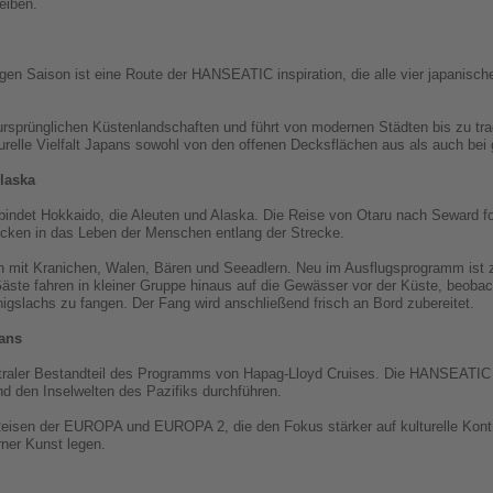
eiben.
gen Saison ist eine Route der HANSEATIC inspiration, die alle vier japanisch
ursprünglichen Küstenlandschaften und führt von modernen Städten bis zu tr
lturelle Vielfalt Japans sowohl von den offenen Decksflächen aus als auch be
laska
bindet Hokkaido, die Aleuten und Alaska. Die Reise von Otaru nach Seward fo
icken in das Leben der Menschen entlang der Strecke.
mit Kranichen, Walen, Bären und Seeadlern. Neu im Ausflugsprogramm ist z
äste fahren in kleiner Gruppe hinaus auf die Gewässer vor der Küste, beoba
gslachs zu fangen. Der Fang wird anschließend frisch an Bord zubereitet.
lans
traler Bestandteil des Programms von Hapag-Lloyd Cruises. Die HANSEATIC s
d den Inselwelten des Pazifiks durchführen.
Reisen der EUROPA und EUROPA 2, die den Fokus stärker auf kulturelle Kontr
ner Kunst legen.