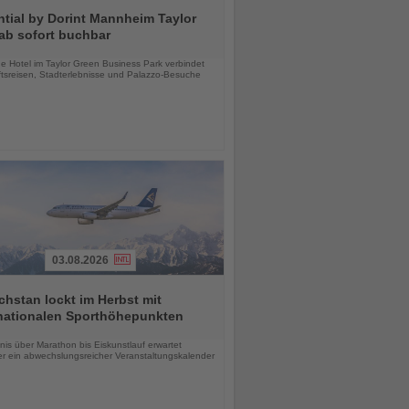
tial by Dorint Mannheim Taylor
ab sofort buchbar
chten
e Hotel im Taylor Green Business Park verbindet
tsreisen, Stadterlebnisse und Palazzo-Besuche
03.08.2026
hstan lockt im Herbst mit
rnationalen Sporthöhepunkten
chten
is über Marathon bis Eiskunstlauf erwartet
r ein abwechslungsreicher Veranstaltungskalender