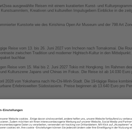
rt2sea ausgewählte Reisen mit einem kuratierten Kunst- und Kulturprogram
unstsammlern, Kreativen und kulturellen Impulsgebern Einblicke in die ze
mmierter Kunstorte wie des Kirishima Open Air Museum und der 798 Art Zone
tägige Reise vom 13. bis 26. Juni 2027 von Incheon nach Tomakomai. Die Rout
ntraste zwischen Tradition und moderner Hightech-Kultur in den Mittelpunkt.
epaket buchbar.
igen Reise vom 15. Mai bis 2. Juni 2027 Tokio mit Hongkong. Im Rahmen des 
 und Kulturszene Japans und Chinas im Fokus. Die Reise ist ab 14.030 Euro 
ril 2028 von Yokohama nach Ho-Chi-Minh-Stadt. Die 19-tägige Reise kombinier
urbane Erlebniswelten Südostasiens. Preise beginnen ab 13.640 Euro pro Per
Nachrichten