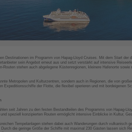
sten Destinationen im Programm von Hapag-Lloyd Cruises. Mit dem Start der d
tanbieter sein Angebot erneut aus und setzt verstärkt auf intensive Reiseerl
n-Routen stehen auch abgelegene Küstenregionen, kleinere Hafenorte sowie ne
nnte Metropolen und Kulturzentren, sondern auch in Regionen, die von großen 
nen Expeditionsschiffe der Flotte, die flexibel operieren und mit bordeigene
n
zählen seit Jahren zu den festen Bestandteilen des Programms von Hapag-Llo
und speziell konzipierten Routen ermöglicht intensive Einblicke in Kultur, G
onsreichen Tempelanlagen stehen dabei auch Wanderungen durch vulkanisch 
 Durch die geringe Größe der Schiffe mit maximal 230 Gästen lassen sich Re