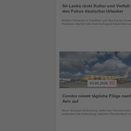
Lesen
Sie
Sri Lanka rückt Kultur und Vielfalt 
die
den Fokus deutscher Urlauber
Nachrichten
Großes Interesse in Frankfurt und das Kandy Esal
Perahera machen die Insel im August besonders att
03.08.2026
Lesen
Sie
Condor nimmt tägliche Flüge nach
die
Aviv auf
Nachrichten
Neue Nonstop-Verbindung stärkt das Streckennetz
verbessert die Anbindung zwischen Deutschland un