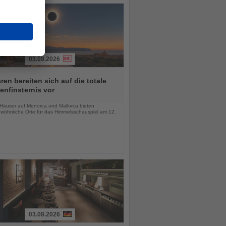
03.08.2026
ren bereiten sich auf die totale
nfinsternis vor
chten
-Häuser auf Menorca und Mallorca bieten
wöhnliche Orte für das Himmelsschauspiel am 12.
03.08.2026