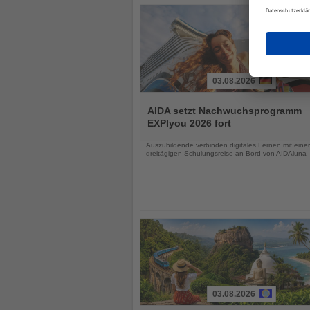
03.08.2026
Lesen
Sie
AIDA setzt Nachwuchsprogramm
die
EXPIyou 2026 fort
Nachrichten
Auszubildende verbinden digitales Lernen mit einer
dreitägigen Schulungsreise an Bord von AIDAluna
03.08.2026