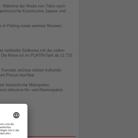
m. Während der Route von Tokio nach
itgenössische Kunstszene Japans und
 in Peking sowie weiterer Museen,
e verbindet Südkorea mit der selten
 Die Reise ist im PLATIN-Tarif ab 12.710
Formats art2sea stehen kulturelle
pro Person buchbar.
t futuristische Metropolen,
son inklusive An- und Abreisepaket.