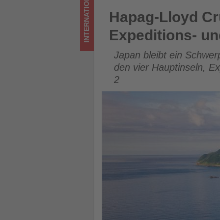
INTERNATIONAL
-
Hapag-Lloyd Cruises erweite
Hapag-Lloyd Cr
Wissen,
Expeditions- un
was
Japan bleibt ein Schwe
im
den vier Hauptinseln, E
2
Tourismus
los
ist!