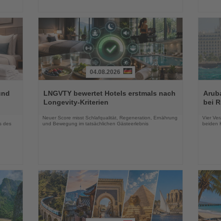
04.08.2026
Lesen
Lesen
Sie
Sie
und
LNGVTY bewertet Hotels erstmals nach
Arub
die
die
Longevity-Kriterien
bei 
Nachrichten
Nachri
Neuer Score misst Schlafqualität, Regeneration, Ernährung
Vier Ver
s des
und Bewegung im tatsächlichen Gästeerlebnis
beiden K