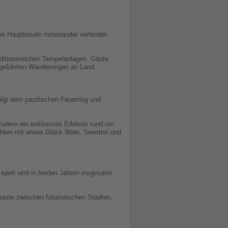
en Hauptinseln miteinander verbindet:
aditionsreichen Tempelanlagen. Gäste
i geführten Wanderungen an Land.
lgt dem pazifischen Feuerring und
udem ein exklusives Erlebnis rund um
chten mit etwas Glück Wale, Seeotter und
pirit wird in beiden Jahren insgesamt
aste zwischen futuristischen Städten,