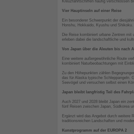
Kreuzfahrtschiffen häufig verschlossen bl
Vier Hauptinseln auf einer Reise
Ein besonderer Schwerpunkt der diesjähri
Honshu, Hokkaido, Kyushu und Shikoku.
Die Reise kombiniert urbane Zentren mit 
erleben dabei die landschaftliche und ku
Von Japan über die Aleuten bis nach A
Eine weitere außergewöhnliche Route ver
kombiniert Naturbeobachtungen mit Einbl
Zu den Höhepunkten zählen Begegnungen 
das für Alaska typische Schleppangeln. G
Seevögel und versuchen selbst einen Köni
Japan bleibt langfristig Teil des Fahrp
Auch 2027 und 2028 bleibt Japan ein zen
fünf Reisen zwischen Japan, Südkorea un
Ergänzt wird das Angebot durch weitere 
traditionsreichen Landschaften und moder
Kunstprogramm auf der EUROPA 2