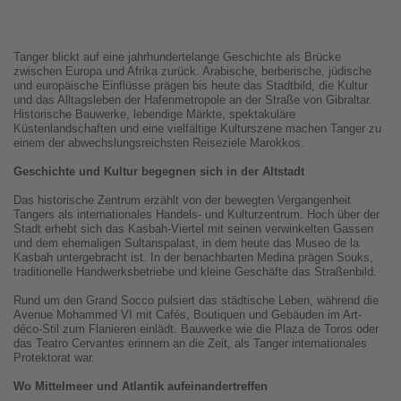
Tanger blickt auf eine jahrhundertelange Geschichte als Brücke
zwischen Europa und Afrika zurück. Arabische, berberische, jüdische
und europäische Einflüsse prägen bis heute das Stadtbild, die Kultur
und das Alltagsleben der Hafenmetropole an der Straße von Gibraltar.
Historische Bauwerke, lebendige Märkte, spektakuläre
Küstenlandschaften und eine vielfältige Kulturszene machen Tanger zu
einem der abwechslungsreichsten Reiseziele Marokkos.
Geschichte und Kultur begegnen sich in der Altstadt
Das historische Zentrum erzählt von der bewegten Vergangenheit
Tangers als internationales Handels- und Kulturzentrum. Hoch über der
Stadt erhebt sich das Kasbah-Viertel mit seinen verwinkelten Gassen
und dem ehemaligen Sultanspalast, in dem heute das Museo de la
Kasbah untergebracht ist. In der benachbarten Medina prägen Souks,
traditionelle Handwerksbetriebe und kleine Geschäfte das Straßenbild.
Rund um den Grand Socco pulsiert das städtische Leben, während die
Avenue Mohammed VI mit Cafés, Boutiquen und Gebäuden im Art-
déco-Stil zum Flanieren einlädt. Bauwerke wie die Plaza de Toros oder
das Teatro Cervantes erinnern an die Zeit, als Tanger internationales
Protektorat war.
Wo Mittelmeer und Atlantik aufeinandertreffen