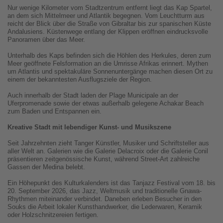
Nur wenige Kilometer vom Stadtzentrum entfernt liegt das Kap Spartel,
an dem sich Mittelmeer und Atlantik begegnen. Vom Leuchtturm aus
reicht der Blick über die Straße von Gibraltar bis zur spanischen Küste
Andalusiens. Küstenwege entlang der Klippen eröffnen eindrucksvolle
Panoramen über das Meer.
Unterhalb des Kaps befinden sich die Höhlen des Herkules, deren zum
Meer geöffnete Felsformation an die Umrisse Afrikas erinnert. Mythen
um Atlantis und spektakuläre Sonnenuntergänge machen diesen Ort zu
einem der bekanntesten Ausflugsziele der Region.
Auch innerhalb der Stadt laden der Plage Municipale an der
Uferpromenade sowie der etwas außerhalb gelegene Achakar Beach
zum Baden und Entspannen ein.
Kreative Stadt mit lebendiger Kunst- und Musikszene
Seit Jahrzehnten zieht Tanger Künstler, Musiker und Schriftsteller aus
aller Welt an. Galerien wie die Galerie Delacroix oder die Galerie Conil
präsentieren zeitgenössische Kunst, während Street-Art zahlreiche
Gassen der Medina belebt.
Ein Höhepunkt des Kulturkalenders ist das Tanjazz Festival vom 18. bis
20. September 2026, das Jazz, Weltmusik und traditionelle Gnawa-
Rhythmen miteinander verbindet. Daneben erleben Besucher in den
Souks die Arbeit lokaler Kunsthandwerker, die Lederwaren, Keramik
oder Holzschnitzereien fertigen.