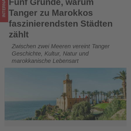
INTERNATIONAL
Fünf Gründe, warum
Fünf Gründe, warum Tanger zu Marokkos faszinierendsten
was
Städten zählt
Tanger zu Marokkos
im
faszinierendsten Städten
Tourismus
zählt
los
Zwischen zwei Meeren vereint Tanger
ist!
Geschichte, Kultur, Natur und
marokkanische Lebensart