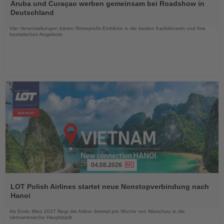
Sie
Aruba und Curaçao werben gemeinsam bei Roadshow in
die
Deutschland
Nachrichten
Vier Veranstaltungen bieten Reiseprofis Einblicke in die beiden Karibikinseln und ihre
touristischen Angebote
04.08.2026
Lesen
Sie
LOT Polish Airlines startet neue Nonstopverbindung nach
die
Hanoi
Nachrichten
Ab Ende März 2027 fliegt die Airline dreimal pro Woche von Warschau in die
vietnamesische Hauptstadt