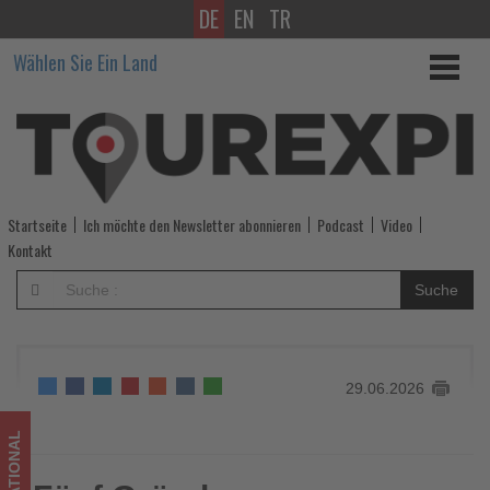
DE
EN
TR
Fünf
Wählen Sie Ein Land
Gründe,
warum
Tanger
zu
Startseite
Ich möchte den Newsletter abonnieren
Podcast
Video
Marokkos
Kontakt
faszinierendsten
Suche
Städten
zählt
29.06.2026
-
Wissen,