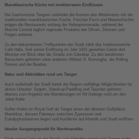
Marokkanische Küche mit mediterranen Einflüssen
Die Gastronomie Tangers verbindet die Aromen des Mittelmeers mit der
traditionellen marokkanischen Küche. Frischer Fisch und Meeresfrüchte
prägen die Restaurants entlang der Hafenpromenade, während der
Marché Central täglich regionale Produkte wie Oliven, Zitronen und
Feigen anbietet.
Zu den bekanntesten Treffpunkten der Stadt zählt das traditionsreiche
Café Hafa. Seit seiner Eröffnung im Jahr 1921 genießen Gäste dort
Minztee mit Blick über die Straße von Gibraltar. Zu den berühmten
Besuchern gehörten unter anderem William S. Burroughs, die Rolling
Stones und die Beatles.
Natur und Aktivitäten rund um Tanger
Auch außerhalb der Stadt bietet die Region vielfältige Möglichkeiten für
aktive Urlauber. Segeln, Stand-up-Paddling und Tauchen gehören
ebenso zum Angebot wie Wanderungen im Rif-Gebirge rund um den
Jebel Kebir.
Golfer finden im Royal Golf de Tanger einen der ältesten Golfplätze
Marokkos, dessen Fairways zwischen Zypressen und
Eukalyptusbäumen liegen und Ausblicke auf Atlantik und Stadt eröffnen.
Idealer Ausgangspunkt für Nordmarokko
Dank seiner Lage an der Straße von Gibraltar eignet sich Tanger nicht