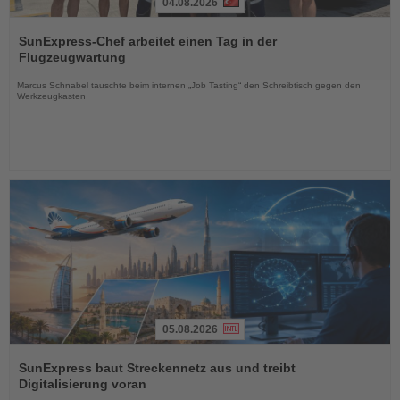
04.08.2026
Lesen
Sie
SunExpress-Chef arbeitet einen Tag in der
die
Flugzeugwartung
Nachrichten
Marcus Schnabel tauschte beim internen „Job Tasting“ den Schreibtisch gegen den
Werkzeugkasten
05.08.2026
Lesen
Sie
SunExpress baut Streckennetz aus und treibt
die
Digitalisierung voran
Nachrichten