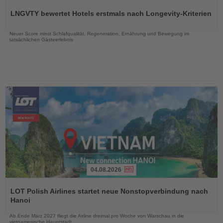
Sie
LNGVTY bewertet Hotels erstmals nach Longevity-Kriterien
die
Nachrichten
Neuer Score misst Schlafqualität, Regeneration, Ernährung und Bewegung im
tatsächlichen Gästeerlebnis
04.08.2026
Lesen
Sie
LOT Polish Airlines startet neue Nonstopverbindung nach
die
Hanoi
Nachrichten
Ab Ende März 2027 fliegt die Airline dreimal pro Woche von Warschau in die
vietnamesische Hauptstadt