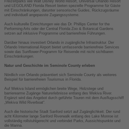
Freizeitparks wie Walt Disney World Resort, Universal Orlando Resort
und LEGOLAND Florida Resort bieten spezielle Programme für Gäste
mit Einschränkungen, darunter sensorische Guides, Rückzugsräume
und individuell angepasste Zugangssysteme.
Auch kulturelle Einrichtungen wie das Dr. Phillips Center for the
Performing Arts oder der Central Florida Zoo & Botanical Gardens
setzen auf inklusive Programme und barrierefreie Führungen.
Darüber hinaus investiert Orlando in zugängliche Infrastruktur. Der
Orlando International Airport bietet umfassende barrierefreie Services
sowie das Sunflower-Programm für Reisende mit nicht sichtbaren
Einschränkungen.
Natur und Geschichte im Seminole County erleben
Nördlich von Orlando präsentiert sich Seminole County als weiteres
Beispiel für barrierefreien Tourismus in Florida.
Auf Wekiva Island ermöglichen breite Wege, Holzstege und
barrierearme Zugänge Naturerlebnisse entlang des Wekiva River.
Ergänzt wird das Angebot durch geführte Touren mit dem Ausflugsschiff
„Wekiva Wild Riverboat“.
Auch die historische Stadt Sanford setzt auf Zugänglichkeit. Der rund
acht Kilometer lange Sanford Riverwalk entlang des Lake Monroe ist
vollständig rollstuhlgerecht und verbindet Parks, Aussichtspunkte und
die Marina.