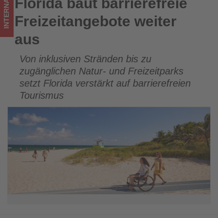
INTERNATIONAL
Florida baut barrierefreie
Florida baut barrierefreie Freizeitangebote weiter aus
los
Freizeitangebote weiter
ist!
aus
Von inklusiven Stränden bis zu
zugänglichen Natur- und Freizeitparks
setzt Florida verstärkt auf barrierefreien
Tourismus