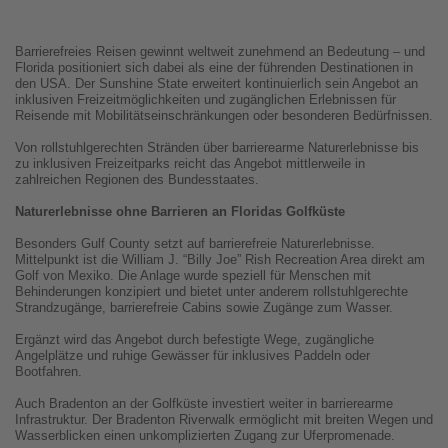
Barrierefreies Reisen gewinnt weltweit zunehmend an Bedeutung – und
Florida positioniert sich dabei als eine der führenden Destinationen in
den USA. Der Sunshine State erweitert kontinuierlich sein Angebot an
inklusiven Freizeitmöglichkeiten und zugänglichen Erlebnissen für
Reisende mit Mobilitätseinschränkungen oder besonderen Bedürfnissen.
Von rollstuhlgerechten Stränden über barrierearme Naturerlebnisse bis
zu inklusiven Freizeitparks reicht das Angebot mittlerweile in
zahlreichen Regionen des Bundesstaates.
Naturerlebnisse ohne Barrieren an Floridas Golfküste
Besonders Gulf County setzt auf barrierefreie Naturerlebnisse.
Mittelpunkt ist die William J. “Billy Joe” Rish Recreation Area direkt am
Golf von Mexiko. Die Anlage wurde speziell für Menschen mit
Behinderungen konzipiert und bietet unter anderem rollstuhlgerechte
Strandzugänge, barrierefreie Cabins sowie Zugänge zum Wasser.
Ergänzt wird das Angebot durch befestigte Wege, zugängliche
Angelplätze und ruhige Gewässer für inklusives Paddeln oder
Bootfahren.
Auch Bradenton an der Golfküste investiert weiter in barrierearme
Infrastruktur. Der Bradenton Riverwalk ermöglicht mit breiten Wegen und
Wasserblicken einen unkomplizierten Zugang zur Uferpromenade.