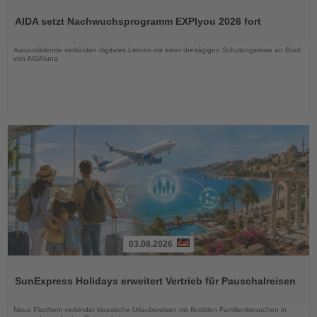
Lesen
Sie
AIDA setzt Nachwuchsprogramm EXPIyou 2026 fort
die
Nachrichten
Auszubildende verbinden digitales Lernen mit einer dreitägigen Schulungsreise an Bord
von AIDAluna
03.08.2026
Lesen
Sie
SunExpress Holidays erweitert Vertrieb für Pauschalreisen
die
Nachrichten
Neue Plattform verbindet klassische Urlaubsreisen mit flexiblen Familienbesuchen in