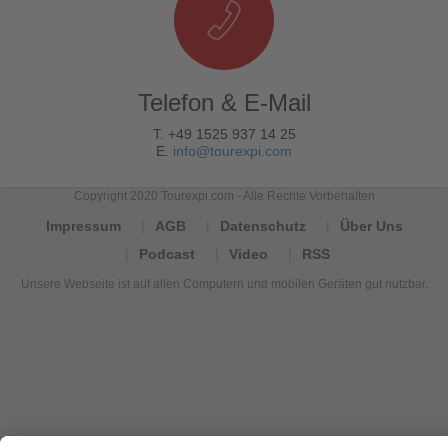
Telefon & E-Mail
T. +49 1525 937 14 25
E.
info@tourexpi.com
Copyright 2020 Tourexpi.com - Alle Rechte Vorbehalten
Impressum
AGB
Datenschutz
Über Uns
Podcast
Video
RSS
Unsere Webseite ist auf allen Computern und mobilen Geräten gut nutzbar.
Tourexpi,
turizm
haberleri,
Reisebüros,
tourism
news,
noticias
de