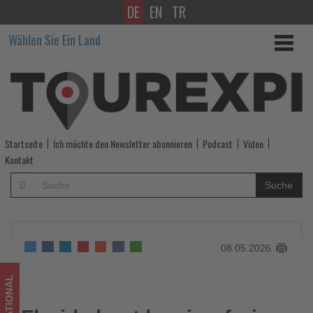
DE
EN
TR
Florida
Wählen Sie Ein Land
baut
barrierefreie
Freizeitangebote
weiter
Startseite
Ich möchte den Newsletter abonnieren
Podcast
Video
aus
Kontakt
-
Suche
Wissen,
was
08.05.2026
im
Tourismus