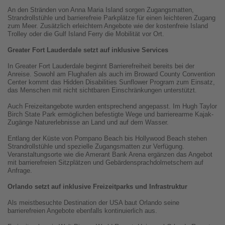
An den Stränden von Anna Maria Island sorgen Zugangsmatten,
Strandrollstühle und barrierefreie Parkplätze für einen leichteren Zugang
zum Meer. Zusätzlich erleichtern Angebote wie der kostenfreie Island
Trolley oder die Gulf Island Ferry die Mobilität vor Ort.
Greater Fort Lauderdale setzt auf inklusive Services
In Greater Fort Lauderdale beginnt Barrierefreiheit bereits bei der
Anreise. Sowohl am Flughafen als auch im Broward County Convention
Center kommt das Hidden Disabilities Sunflower Program zum Einsatz,
das Menschen mit nicht sichtbaren Einschränkungen unterstützt.
Auch Freizeitangebote wurden entsprechend angepasst. Im Hugh Taylor
Birch State Park ermöglichen befestigte Wege und barrierearme Kajak-
Zugänge Naturerlebnisse an Land und auf dem Wasser.
Entlang der Küste von Pompano Beach bis Hollywood Beach stehen
Strandrollstühle und spezielle Zugangsmatten zur Verfügung.
Veranstaltungsorte wie die Amerant Bank Arena ergänzen das Angebot
mit barrierefreien Sitzplätzen und Gebärdensprachdolmetschern auf
Anfrage.
Orlando setzt auf inklusive Freizeitparks und Infrastruktur
Als meistbesuchte Destination der USA baut Orlando seine
barrierefreien Angebote ebenfalls kontinuierlich aus.