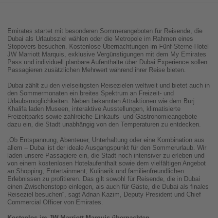
Emirates startet mit besonderen Sommerangeboten für Reisende, die
Dubai als Urlaubsziel wählen oder die Metropole im Rahmen eines
Stopovers besuchen. Kostenlose Übernachtungen im Fünf-Sterne-Hotel
JW Marriott Marquis, exklusive Vergünstigungen mit dem My Emirates
Pass und individuell planbare Aufenthalte über Dubai Experience sollen
Passagieren zusätzlichen Mehrwert während ihrer Reise bieten.
Dubai zählt zu den vielseitigsten Reisezielen weltweit und bietet auch in
den Sommermonaten ein breites Spektrum an Freizeit- und
Urlaubsmöglichkeiten. Neben bekannten Attraktionen wie dem Burj
Khalifa laden Museen, interaktive Ausstellungen, klimatisierte
Freizeitparks sowie zahlreiche Einkaufs- und Gastronomieangebote
dazu ein, die Stadt unabhängig von den Temperaturen zu entdecken.
„Ob Entspannung, Abenteuer, Unterhaltung oder eine Kombination aus
allem – Dubai ist der ideale Ausgangspunkt für den Sommerurlaub. Wir
laden unsere Passagiere ein, die Stadt noch intensiver zu erleben und
von einem kostenlosen Hotelaufenthalt sowie dem vielfältigen Angebot
an Shopping, Entertainment, Kulinarik und familienfreundlichen
Erlebnissen zu profitieren. Das gilt sowohl für Reisende, die in Dubai
einen Zwischenstopp einlegen, als auch für Gäste, die Dubai als finales
Reiseziel besuchen“, sagt Adnan Kazim, Deputy President und Chief
Commercial Officer von Emirates.
Kostenlos im JW Marriott Marquis übernachten