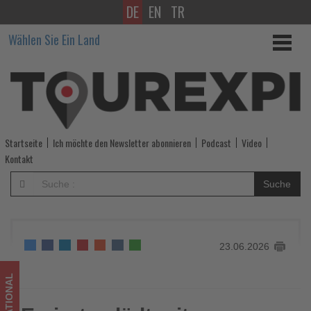
DE
EN
TR
Emirates
Wählen Sie Ein Land
lädt
mit
exklusiven
Sommerangeboten
Startseite
Ich möchte den Newsletter abonnieren
Podcast
Video
zu
Kontakt
mehr
Suche
Dubai-
Erlebnis
23.06.2026
ein
-