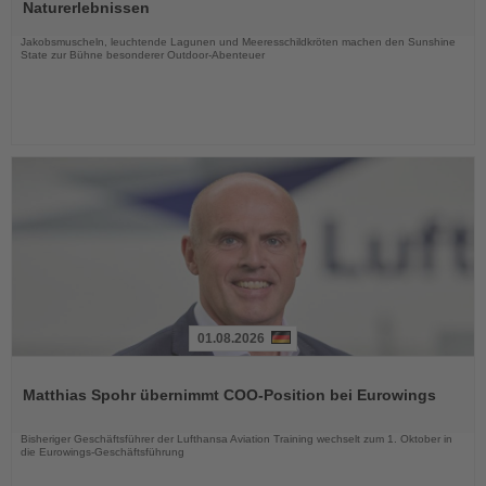
die
Naturerlebnissen
Nachrichten
Jakobsmuscheln, leuchtende Lagunen und Meeresschildkröten machen den Sunshine
State zur Bühne besonderer Outdoor-Abenteuer
01.08.2026
Lesen
Sie
Matthias Spohr übernimmt COO-Position bei Eurowings
die
Nachrichten
Bisheriger Geschäftsführer der Lufthansa Aviation Training wechselt zum 1. Oktober in
die Eurowings-Geschäftsführung