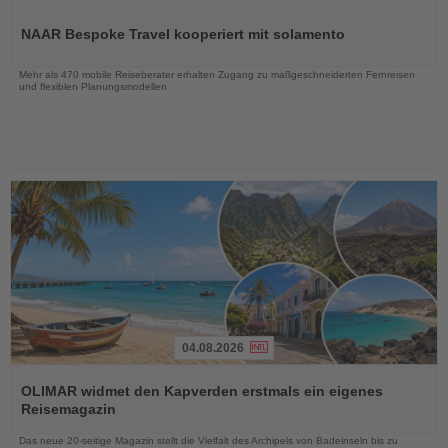
Lesen
Sie
NAAR Bespoke Travel kooperiert mit solamento
die
Nachrichten
Mehr als 470 mobile Reiseberater erhalten Zugang zu maßgeschneiderten Fernreisen
und flexiblen Planungsmodellen
04.08.2026
Lesen
Sie
OLIMAR widmet den Kapverden erstmals ein eigenes
die
Reisemagazin
Nachrichten
Das neue 20-seitige Magazin stellt die Vielfalt des Archipels von Badeinseln bis zu