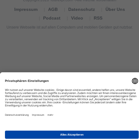
Impressum
AGB
Datenschutz
Über Uns
Podcast
Video
RSS
Unsere Webseite ist auf allen Computern und mobilen Geräten gut nutzbar.
Tourexpi,
turizm
haberleri,
Reisebüros,
tourism
news,
noticias
de
turismo,
Tourismus
Nachrichten,
новости
туризма,
travel
tourism
news,
international
tourism