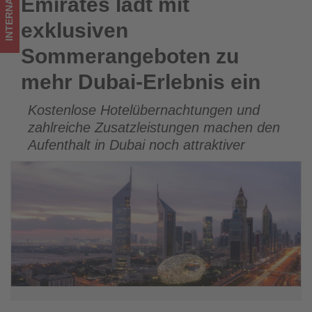
INTERNATIONAL
Emirates lädt mit
Emirates lädt mit exklusiven Sommerangeboten zu mehr
Wissen,
Dubai-Erlebnis ein
exklusiven
was
Sommerangeboten zu
im
mehr Dubai-Erlebnis ein
Tourismus
Kostenlose Hotelübernachtungen und
los
zahlreiche Zusatzleistungen machen den
ist!
Aufenthalt in Dubai noch attraktiver