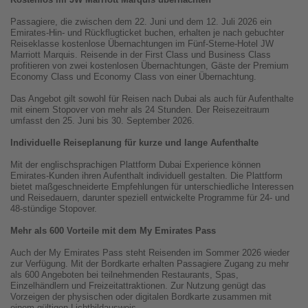
Passagiere, die zwischen dem 22. Juni und dem 12. Juli 2026 ein
Emirates-Hin- und Rückflugticket buchen, erhalten je nach gebuchter
Reiseklasse kostenlose Übernachtungen im Fünf-Sterne-Hotel JW
Marriott Marquis. Reisende in der First Class und Business Class
profitieren von zwei kostenlosen Übernachtungen, Gäste der Premium
Economy Class und Economy Class von einer Übernachtung.
Das Angebot gilt sowohl für Reisen nach Dubai als auch für Aufenthalte
mit einem Stopover von mehr als 24 Stunden. Der Reisezeitraum
umfasst den 25. Juni bis 30. September 2026.
Individuelle Reiseplanung für kurze und lange Aufenthalte
Mit der englischsprachigen Plattform Dubai Experience können
Emirates-Kunden ihren Aufenthalt individuell gestalten. Die Plattform
bietet maßgeschneiderte Empfehlungen für unterschiedliche Interessen
und Reisedauern, darunter speziell entwickelte Programme für 24- und
48-stündige Stopover.
Mehr als 600 Vorteile mit dem My Emirates Pass
Auch der My Emirates Pass steht Reisenden im Sommer 2026 wieder
zur Verfügung. Mit der Bordkarte erhalten Passagiere Zugang zu mehr
als 600 Angeboten bei teilnehmenden Restaurants, Spas,
Einzelhändlern und Freizeitattraktionen. Zur Nutzung genügt das
Vorzeigen der physischen oder digitalen Bordkarte zusammen mit
einem gültigen Lichtbildausweis.