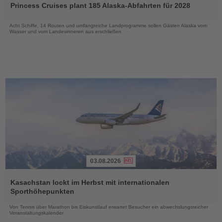
Princess Cruises plant 185 Alaska-Abfahrten für 2028
die
Nachrichten
Acht Schiffe, 14 Routen und umfangreiche Landprogramme sollen Gästen Alaska vom
Wasser und vom Landesinneren aus erschließen
03.08.2026
Lesen
Sie
Kasachstan lockt im Herbst mit internationalen
die
Sporthöhepunkten
Nachrichten
Von Tennis über Marathon bis Eiskunstlauf erwartet Besucher ein abwechslungsreicher
Veranstaltungskalender