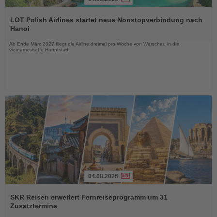
Lesen
Sie
LOT Polish Airlines startet neue Nonstopverbindung nach
die
Hanoi
Nachrichten
Ab Ende März 2027 fliegt die Airline dreimal pro Woche von Warschau in die
vietnamesische Hauptstadt
04.08.2026
Lesen
Sie
SKR Reisen erweitert Fernreiseprogramm um 31
die
Zusatztermine
Nachrichten