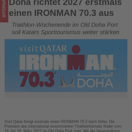
INTERNATIONAL
Doha richtet 2027 erstmals
Doha richtet 2027 erstmals einen IRONMAN 70.3 aus
im
einen IRONMAN 70.3 aus
Tourismus
Triathlon-Wochenende im Old Doha Port
los
soll Katars Sporttourismus weiter stärken
ist!
Visit Qatar bringt erstmals einen IRONMAN 70.3 nach Doha. Die
Premiere des international renommierten Triathlonformats findet vom
18. bis 20. März 2027 im Old Doha Port statt. Mit der Veranstaltung