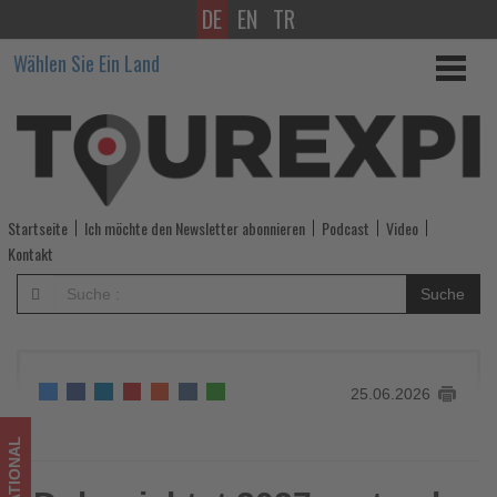
DE
EN
TR
Doha
Wählen Sie Ein Land
richtet
2027
erstmals
einen
Startseite
Ich möchte den Newsletter abonnieren
Podcast
Video
IRONMAN
Kontakt
70.3
Suche
aus
-
25.06.2026
Wissen,
was