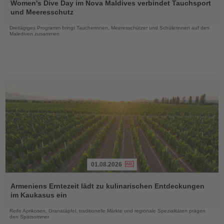
Sie
Women's Dive Day im Nova Maldives verbindet Tauchsport
die
und Meeresschutz
Nachrichten
Dreitägiges Programm bringt Taucherinnen, Meeresschützer und Schülerinnen auf den
Malediven zusammen
01.08.2026
Lesen
Sie
Armeniens Erntezeit lädt zu kulinarischen Entdeckungen
die
im Kaukasus ein
Nachrichten
Reife Aprikosen, Granatäpfel, traditionelle Märkte und regionale Spezialitäten prägen
den Spätsommer