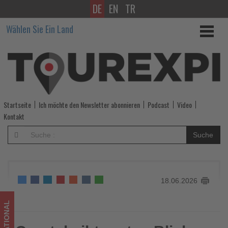
DE
EN
TR
Crystal
Wählen Sie Ein Land
gibt
ersten
Blick
auf
Startseite
Ich möchte den Newsletter abonnieren
Podcast
Video
das
Kontakt
Bistro
Suche
der
Crystal
18.06.2026
Grace
frei