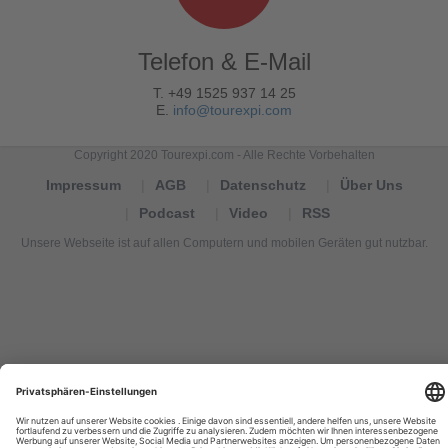
Telefon & E-Mail
T. +49 1525 937 14 25
E.
info@tourexpi.com
Copyright 2020 Tourexpi.com - Alle Rechte Vorbehalten
Impressum
AGB
Datenschutz
Über Uns
Podcast
Video
RSS
Unsere Webseite ist auf allen Computern und mobilen Geräten gut nutzbar.
Tourexpi,
turizm
haberleri,
Reisebüros,
tourism
news,
noticias
de
turismo,
Tourismus