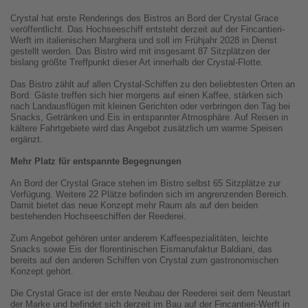
Crystal hat erste Renderings des Bistros an Bord der Crystal Grace
veröffentlicht. Das Hochseeschiff entsteht derzeit auf der Fincantieri-
Werft im italienischen Marghera und soll im Frühjahr 2028 in Dienst
gestellt werden. Das Bistro wird mit insgesamt 87 Sitzplätzen der
bislang größte Treffpunkt dieser Art innerhalb der Crystal-Flotte.
Das Bistro zählt auf allen Crystal-Schiffen zu den beliebtesten Orten an
Bord. Gäste treffen sich hier morgens auf einen Kaffee, stärken sich
nach Landausflügen mit kleinen Gerichten oder verbringen den Tag bei
Snacks, Getränken und Eis in entspannter Atmosphäre. Auf Reisen in
kältere Fahrtgebiete wird das Angebot zusätzlich um warme Speisen
ergänzt.
Mehr Platz für entspannte Begegnungen
An Bord der Crystal Grace stehen im Bistro selbst 65 Sitzplätze zur
Verfügung. Weitere 22 Plätze befinden sich im angrenzenden Bereich.
Damit bietet das neue Konzept mehr Raum als auf den beiden
bestehenden Hochseeschiffen der Reederei.
Zum Angebot gehören unter anderem Kaffeespezialitäten, leichte
Snacks sowie Eis der florentinischen Eismanufaktur Baldiani, das
bereits auf den anderen Schiffen von Crystal zum gastronomischen
Konzept gehört.
Die Crystal Grace ist der erste Neubau der Reederei seit dem Neustart
der Marke und befindet sich derzeit im Bau auf der Fincantieri-Werft in