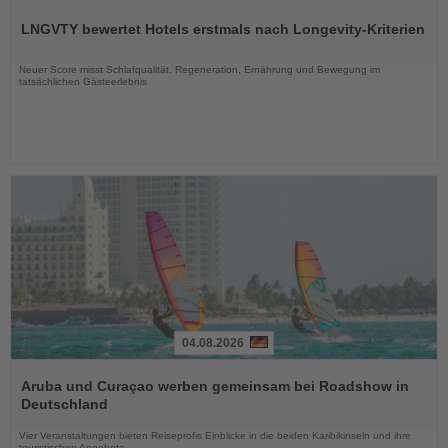
Sie
LNGVTY bewertet Hotels erstmals nach Longevity-Kriterien
die
Nachrichten
Neuer Score misst Schlafqualität, Regeneration, Ernährung und Bewegung im
tatsächlichen Gästeerlebnis
04.08.2026
Lesen
Sie
Aruba und Curaçao werben gemeinsam bei Roadshow in
die
Deutschland
Nachrichten
Vier Veranstaltungen bieten Reiseprofis Einblicke in die beiden Karibikinseln und ihre
touristischen Angebote