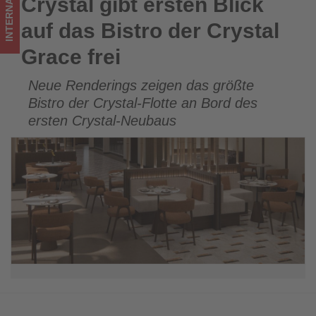
INTERNATIONAL
Crystal gibt ersten Blick
Crystal gibt ersten Blick auf das Bistro der Crystal Grace
-
frei
auf das Bistro der Crystal
Wissen,
Grace frei
was
Neue Renderings zeigen das größte
im
Bistro der Crystal-Flotte an Bord des
Tourismus
ersten Crystal-Neubaus
los
ist!