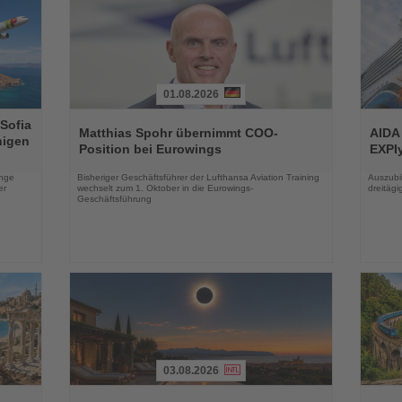
01.08.2026
Lesen
Lesen
 Sofia
Sie
Sie
Matthias Spohr übernimmt COO-
AIDA
higen
die
die
Position bei Eurowings
EXPIy
Nachrichten
Nachri
enge
Bisheriger Geschäftsführer der Lufthansa Aviation Training
Auszubil
er
wechselt zum 1. Oktober in die Eurowings-
dreitäg
Geschäftsführung
03.08.2026
Lesen
Lesen