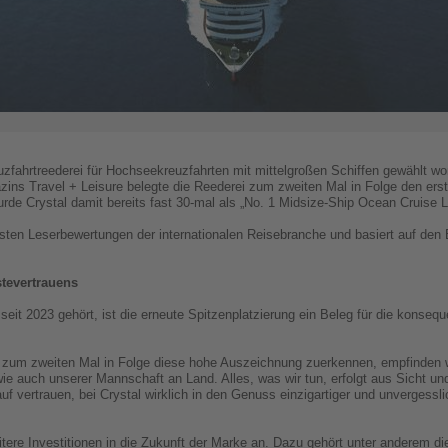
euzfahrtreederei für Hochseekreuzfahrten mit mittelgroßen Schiffen gewählt wo
 Travel + Leisure belegte die Reederei zum zweiten Mal in Folge den ersten
rde Crystal damit bereits fast 30-mal als „No. 1 Midsize-Ship Ocean Cruise 
igsten Leserbewertungen der internationalen Reisebranche und basiert auf de
tevertrauens
seit 2023 gehört, ist die erneute Spitzenplatzierung ein Beleg für die konseq
s zum zweiten Mal in Folge diese hohe Auszeichnung zuerkennen, empfinden wi
 auch unserer Mannschaft an Land. Alles, was wir tun, erfolgt aus Sicht un
rauf vertrauen, bei Crystal wirklich in den Genuss einzigartiger und unverges
ere Investitionen in die Zukunft der Marke an. Dazu gehört unter anderem die