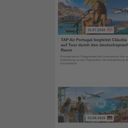
31.07.2026
Lesen
TAP Air Portugal begleitet Cláudia
Sie
auf Tour durch den deutschsprac
die
Raum
Nachrichten
Portugiesische Fluggesellschaft unterstreicht ihre 
Verbindung zu den Kapverden mit Unterstützung d
Konzertreise
03.08.2026
Lesen