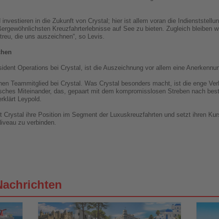
 investieren in die Zukunft von Crystal; hier ist allem voran die Indienststel
ergewöhnlichsten Kreuzfahrterlebnisse auf See zu bieten. Zugleich bleiben wir
reu, die uns auszeichnen“, so Levis.
chen
sident Operations bei Crystal, ist die Auszeichnung vor allem eine Anerkennu
nen Teammitglied bei Crystal. Was Crystal besonders macht, ist die enge Ve
sches Miteinander, das, gepaart mit dem kompromisslosen Streben nach bester
erklärt Leypold.
gt Crystal ihre Position im Segment der Luxuskreuzfahrten und setzt ihren Ku
iveau zu verbinden.
Nachrichten