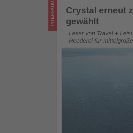
INTERNATIONAL
im
Crystal erneut zur besten Kr
Crystal erneut 
Tourismus
gewählt
los
Leser von Travel + Leis
ist!
Reederei für mittelgroß