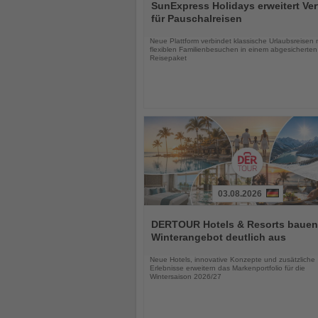
Sie
SunExpress Holidays erweitert Ver
die
für Pauschalreisen
Nachrichten
Neue Plattform verbindet klassische Urlaubsreisen 
flexiblen Familienbesuchen in einem abgesicherten
Reisepaket
03.08.2026
Lesen
Sie
DERTOUR Hotels & Resorts bauen
die
Winterangebot deutlich aus
Nachrichten
Neue Hotels, innovative Konzepte und zusätzliche
Erlebnisse erweitern das Markenportfolio für die
Wintersaison 2026/27