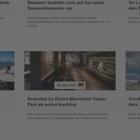
Sie
Sie
trieb
Balearen bereiten sich auf die totale
Sri L
die
die
Sonnenfinsternis vor
den 
Nachrichten
Nachri
mit
Vestige-Häuser auf Menorca und Mallorca bieten
Großes 
außergewöhnliche Orte für das Himmelsschauspiel am 12.
Peraher
August
03.08.2026
Lesen
Lesen
Sie
Sie
Essential by Dorint Mannheim Taylor
Condo
die
die
Park ab sofort buchbar
Aviv 
Nachrichten
Nachri
Das neue Hotel im Taylor Green Business Park verbindet
Neue No
Geschäftsreisen, Stadterlebnisse und Palazzo-Besuche
verbess