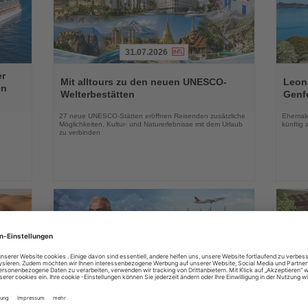
31.07.2026
Lesen
Lesen
er
Sie
Sie
Mit alltours zu den neuen UNESCO-
Leon
en
die
die
Welterbestätten
Genf
Nachrichten
Nachri
27 neue UNESCO-Stätten eröffnen Reisenden zusätzliche
Ehemalig
Möglichkeiten, Kultur- und Naturerlebnisse mit dem Urlaub
künftig 
zu verbinden
01.08.2026
Lesen
Lesen
Wome
Sie
Sie
rten
Türkei hält Tourismuseinnahmen im
verb
die
die
ersten Halbjahr auf Vorjahresniveau