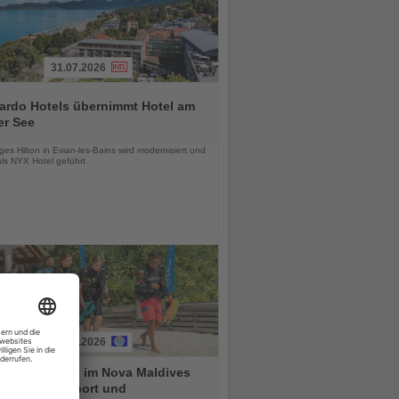
31.07.2026
ardo Hotels übernimmt Hotel am
er See
chten
es Hilton in Evian-les-Bains wird modernisiert und
als NYX Hotel geführt
01.08.2026
n's Dive Day im Nova Maldives
indet Tauchsport und