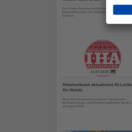
Nachrichten
Drei Online-Seminare beleuchten Landschaften, Kul
Flugverbindungen und außergewöhnliche Reisefor
Sultanat
31.07.2026
Lesen
Sie
Hotelverband aktualisiert KI-Leitf
die
für Hotels
Nachrichten
Neue IHA-Handreichung erläutert Transparenz-,
Kennzeichnungs- und Kompetenzpflichten des EU 
ab August 2026