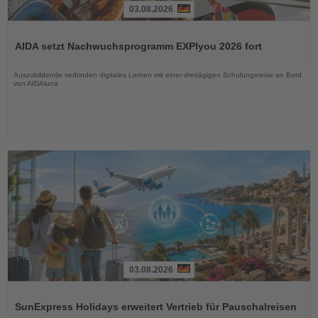
03.08.2026
Lesen
Sie
AIDA setzt Nachwuchsprogramm EXPIyou 2026 fort
die
Nachrichten
Auszubildende verbinden digitales Lernen mit einer dreitägigen Schulungsreise an Bord
von AIDAluna
03.08.2026
Lesen
Sie
SunExpress Holidays erweitert Vertrieb für Pauschalreisen
die