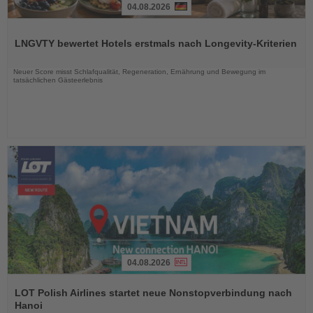
04.08.2026
Lesen
Sie
LNGVTY bewertet Hotels erstmals nach Longevity-Kriterien
die
Nachrichten
Neuer Score misst Schlafqualität, Regeneration, Ernährung und Bewegung im
tatsächlichen Gästeerlebnis
04.08.2026
Lesen
Sie
LOT Polish Airlines startet neue Nonstopverbindung nach
die
Hanoi