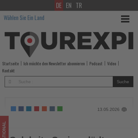
DE
EN
TR
Celebrity
Wählen Sie Ein Land
Cruises
lädt
Reiseprofis
zu
Startseite
Ich möchte den Newsletter abonnieren
Podcast
Video
Schiffsbesichtigungen
Kontakt
der
Suche
Celebrity
Apex
13.05.2026
ein
-