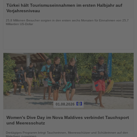
Sie
Türkei hält Tourismuseinnahmen im ersten Halbjahr auf
die
Vorjahresniveau
Nachrichten
25,8 Millionen Besucher sorgten in den ersten sechs Monaten für Einnahmen von 25,7
Milliarden US-Dollar
01.08.2026
Lesen
Sie
Women's Dive Day im Nova Maldives verbindet Tauchsport
die
und Meeresschutz
Nachrichten
Dreitägiges Programm bringt Taucherinnen, Meeresschützer und Schülerinnen auf den
Malediven zusammen