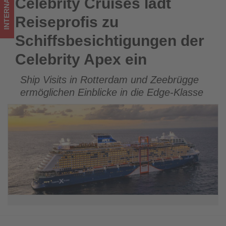
INTERNATIONAL
Celebrity Cruises lädt
Celebrity Cruises lädt Reiseprofis zu Schiffsbesichtigungen
Wissen,
der Celebrity Apex ein
Reiseprofis zu
was
Schiffsbesichtigungen der
im
Celebrity Apex ein
Tourismus
Ship Visits in Rotterdam und Zeebrügge
los
ermöglichen Einblicke in die Edge-Klasse
ist!