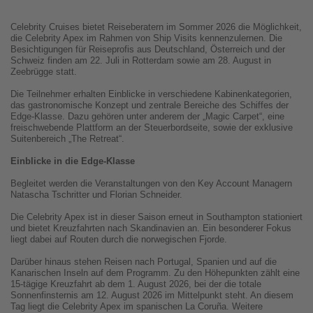
Celebrity Cruises bietet Reiseberatern im Sommer 2026 die Möglichkeit,
die Celebrity Apex im Rahmen von Ship Visits kennenzulernen. Die
Besichtigungen für Reiseprofis aus Deutschland, Österreich und der
Schweiz finden am 22. Juli in Rotterdam sowie am 28. August in
Zeebrügge statt.
Die Teilnehmer erhalten Einblicke in verschiedene Kabinenkategorien,
das gastronomische Konzept und zentrale Bereiche des Schiffes der
Edge-Klasse. Dazu gehören unter anderem der „Magic Carpet“, eine
freischwebende Plattform an der Steuerbordseite, sowie der exklusive
Suitenbereich „The Retreat“.
Einblicke in die Edge-Klasse
Begleitet werden die Veranstaltungen von den Key Account Managern
Natascha Tschritter und Florian Schneider.
Die Celebrity Apex ist in dieser Saison erneut in Southampton stationiert
und bietet Kreuzfahrten nach Skandinavien an. Ein besonderer Fokus
liegt dabei auf Routen durch die norwegischen Fjorde.
Darüber hinaus stehen Reisen nach Portugal, Spanien und auf die
Kanarischen Inseln auf dem Programm. Zu den Höhepunkten zählt eine
15-tägige Kreuzfahrt ab dem 1. August 2026, bei der die totale
Sonnenfinsternis am 12. August 2026 im Mittelpunkt steht. An diesem
Tag liegt die Celebrity Apex im spanischen La Coruña. Weitere