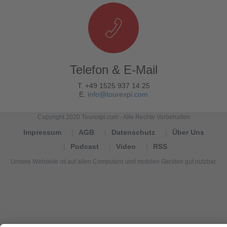
Telefon & E-Mail
T. +49 1525 937 14 25
E.
info@tourexpi.com
Copyright 2020 Tourexpi.com - Alle Rechte Vorbehalten
Impressum
AGB
Datenschutz
Über Uns
Podcast
Video
RSS
Unsere Webseite ist auf allen Computern und mobilen Geräten gut nutzbar.
Tourexpi,
turizm
haberleri,
Reisebüros,
tourism
news,