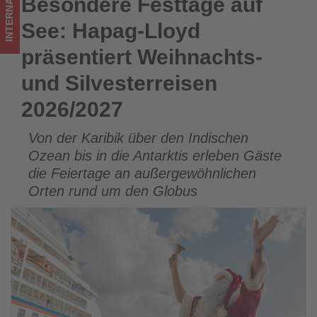
INTERNATIONAL
Besondere Festtage auf
Besondere Festtage auf See: Hapag-Lloyd präsentiert
-
Weihnachts- und Silvesterreisen 2026/2027
See: Hapag-Lloyd
Wissen,
präsentiert Weihnachts-
was
und Silvesterreisen
im
2026/2027
Tourismus
Von der Karibik über den Indischen
los
Ozean bis in die Antarktis erleben Gäste
ist!
die Feiertage an außergewöhnlichen
Orten rund um den Globus