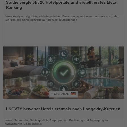
Sie
Studie vergleicht 20 Hotelportale und erstellt erstes Meta-
die
Ranking
Nachrichten
Neue Analyse zeigt Unterschiede zwischen Bewertungsplattformen und untersucht den
Einfluss des Schlafkomforts auf die Gästezufriedenheit
04.08.2026
Lesen
Sie
LNGVTY bewertet Hotels erstmals nach Longevity-Kriterien
die
Nachrichten
Neuer Score misst Schlafqualität, Regeneration, Ernährung und Bewegung im
tatsächlichen Gästeerlebnis