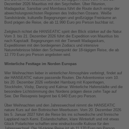
Dezember 2026 Mauritius mit den Seychellen. Über Réunion,
Madagaskar, Sansibar und Mombasa führt die Route durch einige der
abwechslungsreichsten Regionen des Indischen Ozeans. Weiße
Sandstrände, kulturelle Begegnungen und großzügige Freiräume an
Bord prägen die Reise, die ab 11.990 Euro pro Person buchbar ist.
Zeitgleich richtet die HANSEATIC spirit den Blick stärker auf die Natur.
Vom 3. bis 21. Dezember 2026 führt die Expedition von Mauritius bis
nach Kapstadt. Begegnungen mit der Tierwelt Madagaskars,
Expeditionen mit den bordeigenen Zodiacs und intensive
Naturerlebnisse bilden den Schwerpunkt der 18-tägigen Reise, die ab
12.770 Euro pro Person angeboten wird.
Winterliche Festtage im Norden Europas
Wer Weihnachten lieber in winterlicher Atmosphäre verbringt, findet auf
der HANSEATIC nature passende Routen. Die Adventsreise vom 10.
bis 20. Dezember 2026 verbindet Hamburg mit Kopenhagen,
Stockholm, Visby, Danzig und Kalmar. Winterliche Hafenstädte und die
besondere Lichtstimmung des Nordens prägen diese zehn Tage auf
See. Der Reisepreis beginnt bei 6.940 Euro pro Person.
Über Weihnachten und den Jahreswechsel nimmt die HANSEATIC
nature Kurs auf den Bottnischen Meerbusen. Vom 20. Dezember 2026
bis 5. Januar 2027 führt die Reise bis ins schwedische und finnische
Lappland nach Kemi. Eislandschaften, klare Winterluft und mit etwas
Glück Polarlichter schaffen eine eindrucksvolle Kulisse für den
Jahreswechsel. Die 16-tägige Reise ist ab 11.170 Euro pro Person