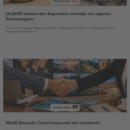
04.08.2026
Lesen
Sie
OLIMAR widmet den Kapverden erstmals ein eigenes
die
Reisemagazin
Nachrichten
Das neue 20-seitige Magazin stellt die Vielfalt des Archipels von Badeinseln bis zu
Vulkanlandschaften vor
04.08.2026
Lesen
Sie
NAAR Bespoke Travel kooperiert mit solamento
die
Nachrichten