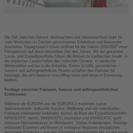
Die Zeit zwischen Advent, Weihnachten und Jahreswechsel steht für
viele Menschen im Zeichen gemeinsamer Erlebnisse und bewusster
Auszeiten. Hapag-Lloyd Cruises eröffnet für die Saison 2026/2027 neue
Perspektiven auf diese besondere Zeit des Jahres. Mit der gesamten
Luxus- und Expeditionsflotte führen die Reisen zu karibischen Inseln, in
die tropischen Landschaften des Indischen Ozeans, in nordische
Winterwelten und bis in die Antarktis. Kleine Schiffe, persönlicher
Service und außergewöhnliche Routen schaffen den Rahmen für
Festtage, die sich bewusst vom Alltag lösen und lange in Erinnerung
bleiben.
Festtage zwischen Freiraum, Genuss und außergewöhnlichen
Erlebnissen
Während die EUROPA und die EUROPA 2 modernen Luxus,
Spitzenkulinarik, kulturelle Impulse, Wellbeing und viel individuellen
Freiraum miteinander verbinden, stehen an Bord der Expeditionsschiffe
HANSEATIC nature, HANSEATIC inspiration und HANSEATIC spirit
intensive Naturerlebnisse im Mittelpunkt. Zodiac-Anlandungen, Vorträge
erfahrener Experten und Reisen in entlegene Regionen ermöglichen
besondere Einblicke – von den Eiswelten der Antarktis bis zu den Inseln