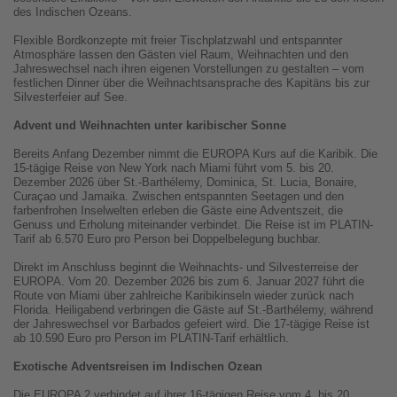
des Indischen Ozeans.
Flexible Bordkonzepte mit freier Tischplatzwahl und entspannter
Atmosphäre lassen den Gästen viel Raum, Weihnachten und den
Jahreswechsel nach ihren eigenen Vorstellungen zu gestalten – vom
festlichen Dinner über die Weihnachtsansprache des Kapitäns bis zur
Silvesterfeier auf See.
Advent und Weihnachten unter karibischer Sonne
Bereits Anfang Dezember nimmt die EUROPA Kurs auf die Karibik. Die
15-tägige Reise von New York nach Miami führt vom 5. bis 20.
Dezember 2026 über St.-Barthélemy, Dominica, St. Lucia, Bonaire,
Curaçao und Jamaika.
Zwischen entspannten Seetagen und den
farbenfrohen Inselwelten erleben die Gäste eine Adventszeit, die
Genuss und Erholung miteinander verbindet. Die Reise ist im PLATIN-
Tarif ab 6.570 Euro pro Person bei Doppelbelegung buchbar.
Direkt im Anschluss beginnt die Weihnachts- und Silvesterreise der
EUROPA. Vom 20. Dezember 2026 bis zum 6. Januar 2027 führt die
Route von Miami über zahlreiche Karibikinseln wieder zurück nach
Florida. Heiligabend verbringen die Gäste auf St.-Barthélemy, während
der Jahreswechsel vor Barbados gefeiert wird. Die 17-tägige Reise ist
ab 10.590 Euro pro Person im PLATIN-Tarif erhältlich.
Exotische Adventsreisen im Indischen Ozean
Die EUROPA 2 verbindet auf ihrer 16-tägigen Reise vom 4. bis 20.