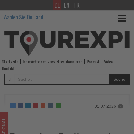
DE
EN
TR
Besondere
Wählen Sie Ein Land
Festtage
auf
See:
Hapag-
Startseite
Ich möchte den Newsletter abonnieren
Podcast
Video
Lloyd
Kontakt
präsentiert
Suche
Weihnachts-
und
01.07.2026
Silvesterreisen
2026/2027