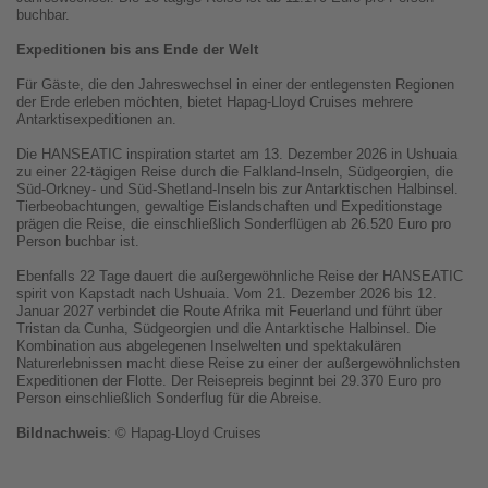
buchbar.
Expeditionen bis ans Ende der Welt
Für Gäste, die den Jahreswechsel in einer der entlegensten Regionen
der Erde erleben möchten, bietet Hapag-Lloyd Cruises mehrere
Antarktisexpeditionen an.
Die HANSEATIC inspiration startet am 13. Dezember 2026 in Ushuaia
zu einer 22-tägigen Reise durch die Falkland-Inseln, Südgeorgien, die
Süd-Orkney- und Süd-Shetland-Inseln bis zur Antarktischen Halbinsel.
Tierbeobachtungen, gewaltige Eislandschaften und Expeditionstage
prägen die Reise, die einschließlich Sonderflügen ab 26.520 Euro pro
Person buchbar ist.
Ebenfalls 22 Tage dauert die außergewöhnliche Reise der HANSEATIC
spirit von Kapstadt nach Ushuaia. Vom 21. Dezember 2026 bis 12.
Januar 2027 verbindet die Route Afrika mit Feuerland und führt über
Tristan da Cunha, Südgeorgien und die Antarktische Halbinsel. Die
Kombination aus abgelegenen Inselwelten und spektakulären
Naturerlebnissen macht diese Reise zu einer der außergewöhnlichsten
Expeditionen der Flotte. Der Reisepreis beginnt bei 29.370 Euro pro
Person einschließlich Sonderflug für die Abreise.
Bildnachweis
: © Hapag-Lloyd Cruises