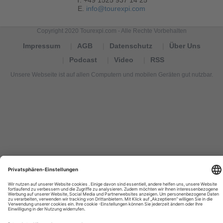
E.
info@tourexpi.com
Copyright 2020 Tourexpi.com - Alle Rechte Vorbehalten
Impressum
AGB
Datenschutz
Über Uns
Podcast
Video
RSS
Unsere Webseite ist auf allen Computern und mobilen Geräten gut nutzbar.
Tourexpi,
turizm
haberleri,
Reisebüros,
tourism
news,
noticias
de
turismo,
Tourismus
Nachrichten,
новости
туризма,
travel