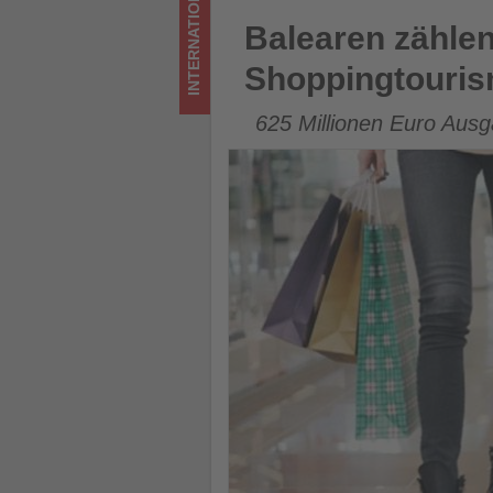
INTERNATIONAL
im
Balearen zählen zu Spaniens 
Balearen zählen
Tourismus
Shoppingtouri
los
625 Millionen Euro Aus
ist!