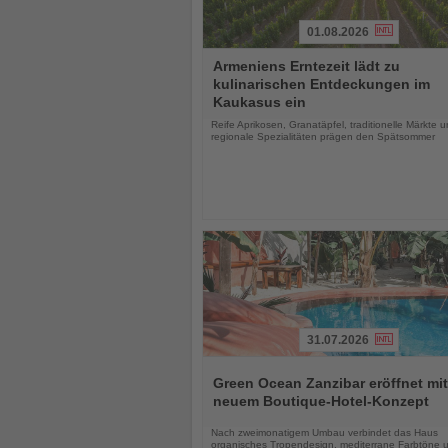
01.08.2026
Lesen
Armeniens Erntezeit lädt zu
Sie
kulinarischen Entdeckungen im
die
Kaukasus ein
Nachrichten
Reife Aprikosen, Granatäpfel, traditionelle Märkte 
regionale Spezialitäten prägen den Spätsommer
31.07.2026
Lesen
Sie
Green Ocean Zanzibar eröffnet mit
die
neuem Boutique-Hotel-Konzept
Nachrichten
Nach zweimonatigem Umbau verbindet das Haus
organisches Tropendesign, mediterrane Farbtöne 