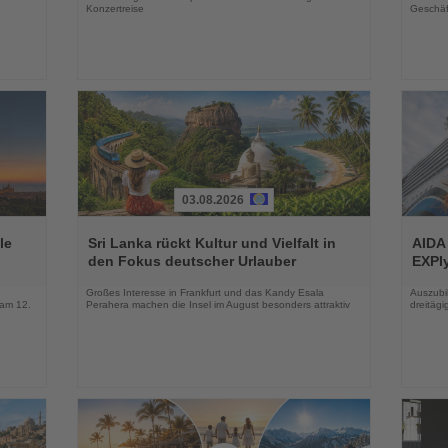
Konzertreise
Geschäf
03.08.2026
Lesen
Lesen
Sie
Sie
le
Sri Lanka rückt Kultur und Vielfalt in
AIDA
die
die
den Fokus deutscher Urlauber
EXPIy
Nachrichten
Nachri
Großes Interesse in Frankfurt und das Kandy Esala
Auszubil
 am 12.
Perahera machen die Insel im August besonders attraktiv
dreitäg