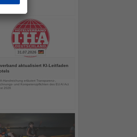
31.07.2026
verband aktualisiert KI-Leitfaden
otels
chten
A-Handreichung erläutert Transparenz-,
chnungs- und Kompetenzpflichten des EU AI Act
st 2026