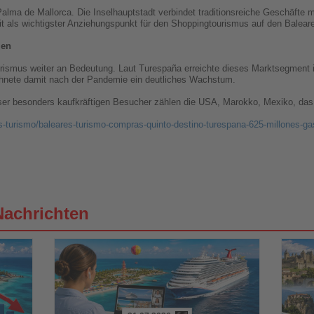
lma de Mallorca. Die Inselhauptstadt verbindet traditionsreiche Geschäfte m
t als wichtigster Anziehungspunkt für den Shoppingtourismus auf den Balear
ien
urismus weiter an Bedeutung. Laut Turespaña erreichte dieses Marktsegment
ichnete damit nach der Pandemie ein deutliches Wachstum.
ser besonders kaufkräftigen Besucher zählen die USA, Marokko, Mexiko, das V
os-turismo/baleares-turismo-compras-quinto-destino-turespana-625-millones-
Nachrichten