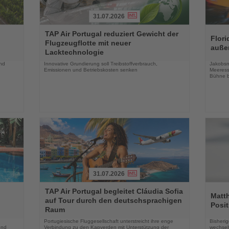
31.07.2026
Lesen
Lesen
TAP Air Portugal reduziert Gewicht der
Sie
Sie
Flori
Flugzeugflotte mit neuer
die
die
auße
Lacktechnologie
Nachrichten
Nachri
und
Innovative Grundierung soll Treibstoffverbrauch,
Jakobsm
Emissionen und Betriebskosten senken
Meeress
Bühne b
31.07.2026
Lesen
Lesen
TAP Air Portugal begleitet Cláudia Sofia
Sie
Sie
Matt
auf Tour durch den deutschsprachigen
die
die
Posit
Raum
Nachrichten
Nachri
Portugiesische Fluggesellschaft unterstreicht ihre enge
Bisherig
und
Verbindung zu den Kapverden mit Unterstützung der
wechselt