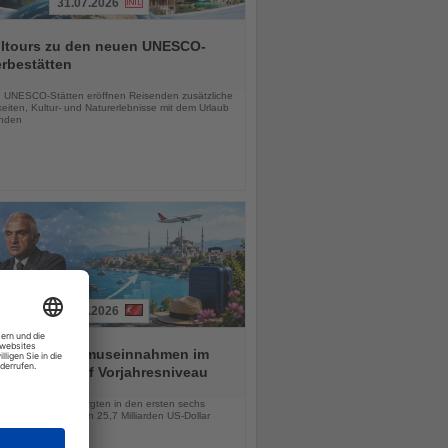
31.07.2026
alltours zu den neuen UNESCO-
rbestätten
chten
 UNESCO-Stätten eröffnen Reisenden zusätzliche
eiten, Kultur- und Naturerlebnisse mit dem Urlaub
inden
01.08.2026
ei hält Tourismuseinnahmen im
n Halbjahr auf Vorjahresniveau
chten
lionen Besucher sorgten in den ersten sechs
 für Einnahmen von 25,7 Milliarden US-Dollar