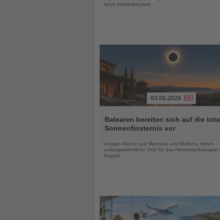
neue Inselerlebnisse
03.08.2026
Lesen
Sie
Balearen bereiten sich auf die tota
die
Sonnenfinsternis vor
Nachrichten
Vestige-Häuser auf Menorca und Mallorca bieten
außergewöhnliche Orte für das Himmelsschauspiel
August