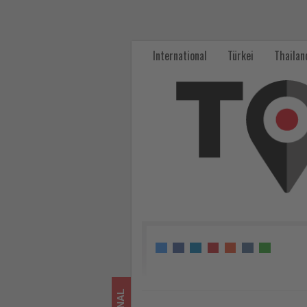
Balearen
zählen
International
Türkei
Thailan
zu
Spaniens
führenden
Reisezielen
für
Shoppingtourismus
-
Wissen,
was