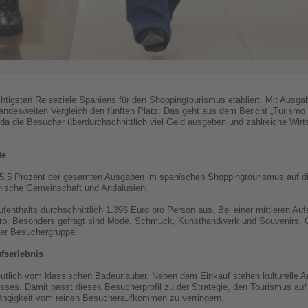
chtigsten Reiseziele Spaniens für den Shoppingtourismus etabliert. Mit Ausga
 landesweiten Vergleich den fünften Platz. Das geht aus dem Bericht „Turism
 da die Besucher überdurchschnittlich viel Geld ausgeben und zahlreiche Wirt
te
5,5 Prozent der gesamten Ausgaben im spanischen Shoppingtourismus auf die
ianische Gemeinschaft und Andalusien.
enthalts durchschnittlich 1.396 Euro pro Person aus. Bei einer mittleren Auf
ro. Besonders gefragt sind Mode, Schmuck, Kunsthandwerk und Souvenirs. Gle
ser Besuchergruppe.
fserlebnis
eutlich vom klassischen Badeurlauber. Neben dem Einkauf stehen kulturelle An
sses. Damit passt dieses Besucherprofil zu der Strategie, den Tourismus auf 
ängigkeit vom reinen Besucheraufkommen zu verringern.