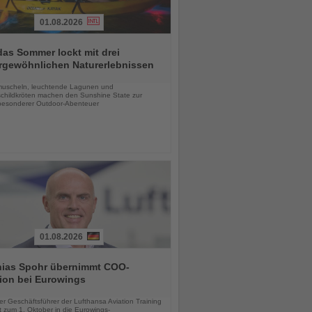
01.08.2026
das Sommer lockt mit drei
rgewöhnlichen Naturerlebnissen
chten
uscheln, leuchtende Lagunen und
childkröten machen den Sunshine State zur
esonderer Outdoor-Abenteuer
01.08.2026
hias Spohr übernimmt COO-
ion bei Eurowings
chten
er Geschäftsführer der Lufthansa Aviation Training
 zum 1. Oktober in die Eurowings-