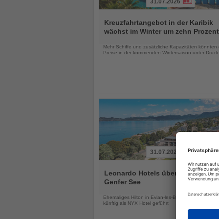
31.07.2026
Lesen
Sie
Kreuzfahrtangebot in der Karibik
die
wächst im Winter um zehn Prozent
Nachrichten
Mehr Schiffe und zusätzliche Kapazitäten könnten 
Preise in der kommenden Wintersaison unter Druck
31.07.2026
Lesen
Sie
Leonardo Hotels übernimmt Hotel
die
Genfer See
Nachrichten
Ehemaliges Hilton in Evian-les-Bains wird modernisi
künftig als NYX Hotel geführt