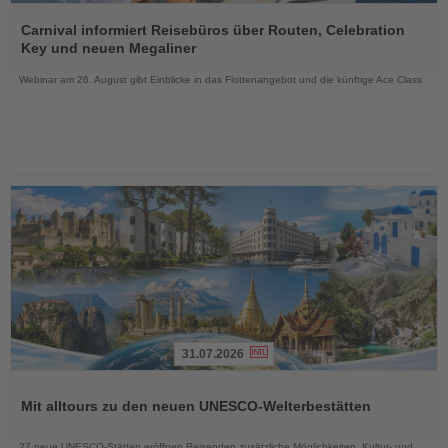
Lesen
Sie
Carnival informiert Reisebüros über Routen, Celebration
die
Key und neuen Megaliner
Nachrichten
Webinar am 26. August gibt Einblicke in das Flottenangebot und die künftige Ace Class
31.07.2026
Lesen
Sie
Mit alltours zu den neuen UNESCO-Welterbestätten
die
Nachrichten
27 neue UNESCO-Stätten eröffnen Reisenden zusätzliche Möglichkeiten, Kultur- und