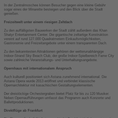
In der Zentralmoschee können Besucher gegen eine kleine Gebühr
sogar eines der Minarette besteigen und den Blick über die Stadt
genießen.
Freizeitwelt unter einem riesigen Zeltdach
Zu den auffälligsten Bauwerken der Stadt zählt außerdem das Khan
Shatyr Entertainment Center. Die gigantische zeltartige Konstruktion
vereint auf rund 127.000 Quadratmetern Einkaufsmöglichkeiten,
Gastronomie und Freizeitangebote unter einem transparenten Dach.
Zu den bekanntesten Attraktionen gehören der wetterunabhängige
Indoor-Strand Sky Beach Club, der große Indoor-Spielbereich Fame City
sowie zahlreiche Veranstaltungs- und Unterhaltungsangebote.
Opernhaus mit internationalem Anspruch
Auch kulturell positioniert sich Astana zunehmend international. Die
Astana Opera wurde 2013 eröffnet und verbindet klassische
Opernarchitektur mit kasachischen Gestaltungselementen.
Der dreistöckige Orchestergraben bietet Platz für bis zu 120 Musiker.
Neben Opernaufführungen umfasst das Programm auch Konzerte und
Ballettproduktionen.
Direktflüge ab Frankfurt