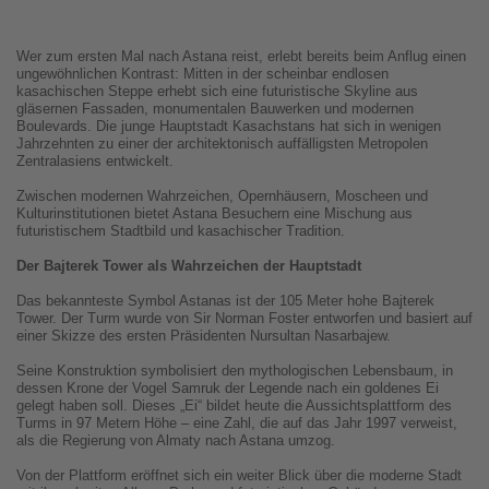
Wer zum ersten Mal nach Astana reist, erlebt bereits beim Anflug einen
ungewöhnlichen Kontrast: Mitten in der scheinbar endlosen
kasachischen Steppe erhebt sich eine futuristische Skyline aus
gläsernen Fassaden, monumentalen Bauwerken und modernen
Boulevards. Die junge Hauptstadt Kasachstans hat sich in wenigen
Jahrzehnten zu einer der architektonisch auffälligsten Metropolen
Zentralasiens entwickelt.
Zwischen modernen Wahrzeichen, Opernhäusern, Moscheen und
Kulturinstitutionen bietet Astana Besuchern eine Mischung aus
futuristischem Stadtbild und kasachischer Tradition.
Der Bajterek Tower als Wahrzeichen der Hauptstadt
Das bekannteste Symbol Astanas ist der 105 Meter hohe Bajterek
Tower. Der Turm wurde von Sir Norman Foster entworfen und basiert auf
einer Skizze des ersten Präsidenten Nursultan Nasarbajew.
Seine Konstruktion symbolisiert den mythologischen Lebensbaum, in
dessen Krone der Vogel Samruk der Legende nach ein goldenes Ei
gelegt haben soll. Dieses „Ei“ bildet heute die Aussichtsplattform des
Turms in 97 Metern Höhe – eine Zahl, die auf das Jahr 1997 verweist,
als die Regierung von Almaty nach Astana umzog.
Von der Plattform eröffnet sich ein weiter Blick über die moderne Stadt