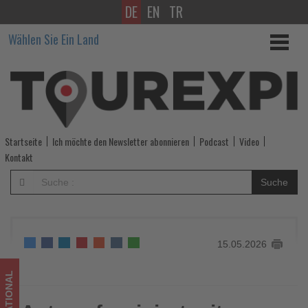
DE
EN
TR
Astana
Wählen Sie Ein Land
fasziniert
mit
futuristischer
Architektur
Startseite
Ich möchte den Newsletter abonnieren
Podcast
Video
und
Kontakt
kulturellen
Suche
Kontrasten
-
15.05.2026
Wissen,
was