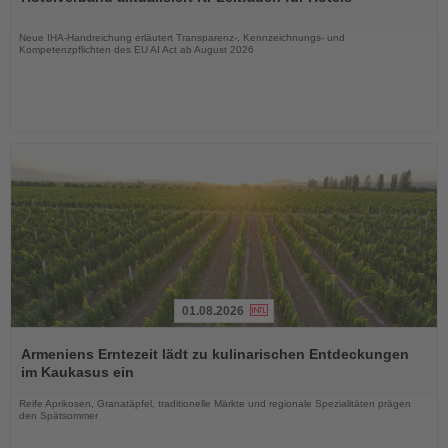
die
Nachrichten
Neue IHA-Handreichung erläutert Transparenz-, Kennzeichnungs- und
Kompetenzpflichten des EU AI Act ab August 2026
01.08.2026
Lesen
Sie
Armeniens Erntezeit lädt zu kulinarischen Entdeckungen
die
im Kaukasus ein
Nachrichten
Reife Aprikosen, Granatäpfel, traditionelle Märkte und regionale Spezialitäten prägen
den Spätsommer