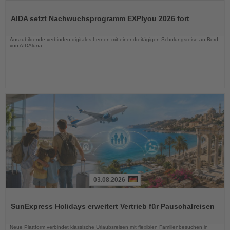
Lesen
Sie
AIDA setzt Nachwuchsprogramm EXPIyou 2026 fort
die
Nachrichten
Auszubildende verbinden digitales Lernen mit einer dreitägigen Schulungsreise an Bord
von AIDAluna
03.08.2026
Lesen
Sie
SunExpress Holidays erweitert Vertrieb für Pauschalreisen
die
Nachrichten
Neue Plattform verbindet klassische Urlaubsreisen mit flexiblen Familienbesuchen in