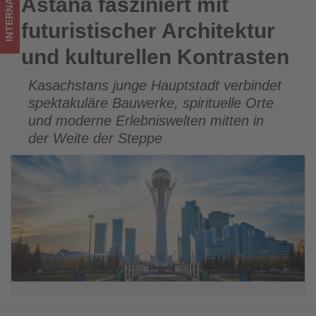
INTERNATIONAL
Astana fasziniert mit
Astana fasziniert mit futuristischer Architektur und
im
kulturellen Kontrasten
futuristischer Architektur
Tourismus
und kulturellen Kontrasten
los
Kasachstans junge Hauptstadt verbindet
ist!
spektakuläre Bauwerke, spirituelle Orte
und moderne Erlebniswelten mitten in
der Weite der Steppe