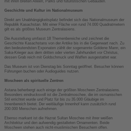
mit ihren breiten Alleen, Parks und futuristischen Gebäuden.
Geschichte und Kultur im Nationalmuseum
Direkt am Unabhängigkeitsplatz befindet sich das Nationalmuseum der
Republik Kasachstan. Mit einer Fläche von rund 74.000 Quadratmetern
gilt es als größtes Museum Zentralasiens.
Die Ausstellung umfasst 18 Themenbereiche und zeichnet die
Geschichte Kasachstans von der Antike bis in die Gegenwart nach. Zu
den bedeutendsten Exponaten zählt der sogenannte Goldene Mann, ein
Saka-Krieger aus dem dritten oder vierten Jahrhundert vor Christus,
dessen Grab reich mit Goldschmuck und Waffen ausgestattet war.
Das Museum ist von Dienstag bis Sonntag geöffnet. Besucher können
Führungen buchen oder Audioguides nutzen.
Moscheen als spirituelle Zentren
Astana beherbergt auch einige der größten Moscheen Zentralasiens.
Besonders eindrucksvoll ist die Zentralmoschee, die im osmanischen
Stil errichtet wurde und Platz für bis zu 35.000 Gläubige im
Innenbereich bietet. Der weitläufige Innenhof kann zusätzlich rund
200.000 Menschen aufnehmen.
Ebenso markant ist die Hazrat Sultan Moschee mit ihrer weißen
Architektur und den aufwendig gestalteten Ornamenten. Beide
Moscheen stehen auch nicht-muslimischen Besuchern offen.