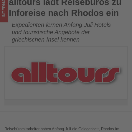
INTERNATIONAL
alltours lädt Reisebüros zu
alltours lädt Reisebüros zu Inforeise nach Rhodos ein
im
Inforeise nach Rhodos ein
Tourismus
Expedienten lernen Anfang Juli Hotels
los
und touristische Angebote der
ist!
griechischen Insel kennen
Reisebüromitarbeiter haben Anfang Juli die Gelegenheit, Rhodos im