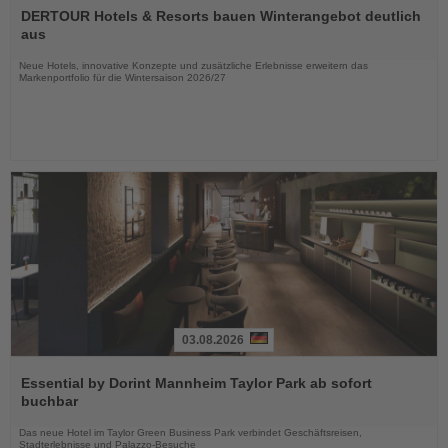
Sie
DERTOUR Hotels & Resorts bauen Winterangebot deutlich
die
aus
Nachrichten
Neue Hotels, innovative Konzepte und zusätzliche Erlebnisse erweitern das
Markenportfolio für die Wintersaison 2026/27
03.08.2026
Lesen
Sie
Essential by Dorint Mannheim Taylor Park ab sofort
die
buchbar
Nachrichten
Das neue Hotel im Taylor Green Business Park verbindet Geschäftsreisen,
Stadterlebnisse und Palazzo-Besuche