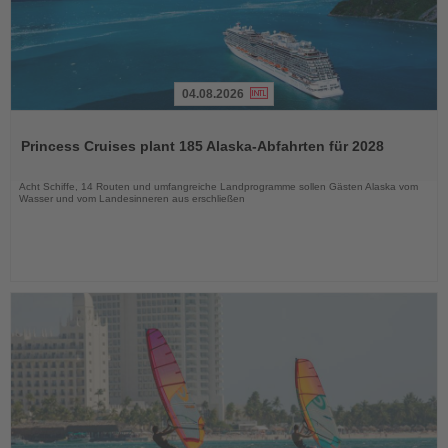
04.08.2026
Lesen
Sie
Princess Cruises plant 185 Alaska-Abfahrten für 2028
die
Nachrichten
Acht Schiffe, 14 Routen und umfangreiche Landprogramme sollen Gästen Alaska vom
Wasser und vom Landesinneren aus erschließen