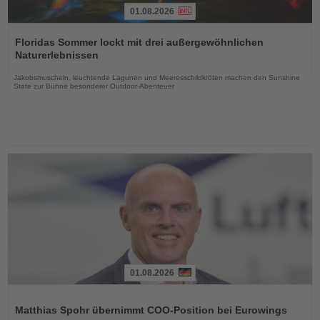
01.08.2026
Lesen
Sie
Floridas Sommer lockt mit drei außergewöhnlichen
die
Naturerlebnissen
Nachrichten
Jakobsmuscheln, leuchtende Lagunen und Meeresschildkröten machen den Sunshine
State zur Bühne besonderer Outdoor-Abenteuer
01.08.2026
Lesen
Sie
Matthias Spohr übernimmt COO-Position bei Eurowings
die