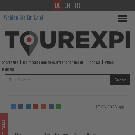
DE
EN
TR
alltours
Wählen Sie Ein Land
lädt
Reisebüros
zu
Inforeise
Startseite
Ich möchte den Newsletter abonnieren
Podcast
Video
nach
Kontakt
Rhodos
Suche
ein
-
17.06.2026
Wissen,
was