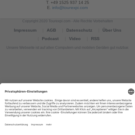
T. +49 1525 937 14 25
E.
info@tourexpi.com
Copyright 2020 Tourexpi.com - Alle Rechte Vorbehalten
Impressum
AGB
Datenschutz
Über Uns
Podcast
Video
RSS
Unsere Webseite ist auf allen Computern und mobilen Geräten gut nutzbar.
Tourexpi,
turizm
haberleri,
Reisebüros,
tourism
news,
noticias
de
turismo,
Tourismus
Nachrichten,
новости
туризма,
travel