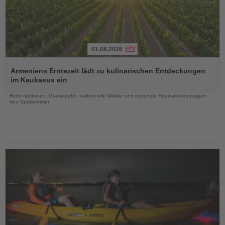
01.08.2026
Lesen
Sie
Armeniens Erntezeit lädt zu kulinarischen Entdeckungen
die
im Kaukasus ein
Nachrichten
Reife Aprikosen, Granatäpfel, traditionelle Märkte und regionale Spezialitäten prägen
den Spätsommer