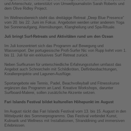
und Artenschutz, unterstützt von Umweltjournalistin Sarah Roberts und
dem Olive Ridley Project.
Im Wellnessbereich steht das dreitägige Retreat „Deep Blue Presence“
vom 20. bis 22. Juni im Fokus. Angeboten werden unter anderem Yoga
bei Sonnenaufgang, Atemübungen, Klangheilung und Spa-Rituale.
Juli bringt Surf-Retreats und Aktivitäten rund um den Ozean
Im Juli konzentriert sich das Programm auf Bewegung und
Wassersport. Der portugiesische Profi-Surfer Nic von Rupp kehrt vom 1.
bis 11. Juli für ein exklusives Surf Retreat zurück.
Neben Surfkursen für unterschiedliche Erfahrungsstufen umfasst das
Angebot auch Schnorcheln mit Schildkröten, Delfinbeobachtungen,
Korallenprojekte und Lagunen-Ausflüge.
Sportangebote wie Tennis, Padel, Beachvolleyball und Fitnesskurse
ergänzen das Programm an Land. Kreative Workshops, darunter
Surfboard-Malerei, sollen zusätzliche Akzente setzen.
Fari Islands Festival bildet kulturellen Höhepunkt im August
Im August rückt das Fari Islands Festival vom 13. bis 15. August in den
Mittelpunkt des Sommerprogramms. Das Festival verbindet Kunst,
Kulinarik und Wellness mit Installationen, Stranddining und immersiven
Erlebnissen.