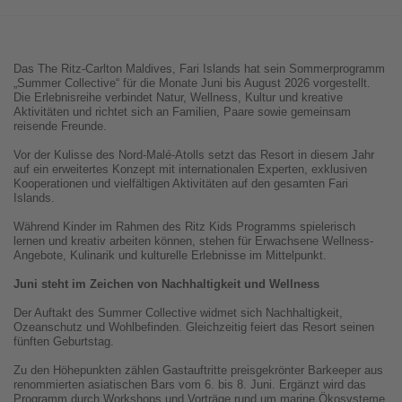
Das The Ritz-Carlton Maldives, Fari Islands hat sein Sommerprogramm
„Summer Collective“ für die Monate Juni bis August 2026 vorgestellt.
Die Erlebnisreihe verbindet Natur, Wellness, Kultur und kreative
Aktivitäten und richtet sich an Familien, Paare sowie gemeinsam
reisende Freunde.
Vor der Kulisse des Nord-Malé-Atolls setzt das Resort in diesem Jahr
auf ein erweitertes Konzept mit internationalen Experten, exklusiven
Kooperationen und vielfältigen Aktivitäten auf den gesamten Fari
Islands.
Während Kinder im Rahmen des Ritz Kids Programms spielerisch
lernen und kreativ arbeiten können, stehen für Erwachsene Wellness-
Angebote, Kulinarik und kulturelle Erlebnisse im Mittelpunkt.
Juni steht im Zeichen von Nachhaltigkeit und Wellness
Der Auftakt des Summer Collective widmet sich Nachhaltigkeit,
Ozeanschutz und Wohlbefinden. Gleichzeitig feiert das Resort seinen
fünften Geburtstag.
Zu den Höhepunkten zählen Gastauftritte preisgekrönter Barkeeper aus
renommierten asiatischen Bars vom 6. bis 8. Juni. Ergänzt wird das
Programm durch Workshops und Vorträge rund um marine Ökosysteme