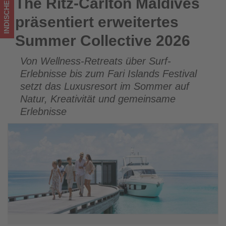
INDISCHER OZEAN
The Ritz-Carlton Maldives
The Ritz-Carlton Maldives präsentiert erweitertes Summer
was
Collective 2026
präsentiert erweitertes
im
Summer Collective 2026
Tourismus
Von Wellness-Retreats über Surf-
los
Erlebnisse bis zum Fari Islands Festival
ist!
setzt das Luxusresort im Sommer auf
Natur, Kreativität und gemeinsame
Erlebnisse