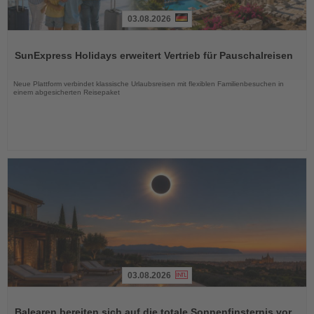
03.08.2026
Lesen
Sie
SunExpress Holidays erweitert Vertrieb für Pauschalreisen
die
Nachrichten
Neue Plattform verbindet klassische Urlaubsreisen mit flexiblen Familienbesuchen in
einem abgesicherten Reisepaket
03.08.2026
Lesen
Sie
Balearen bereiten sich auf die totale Sonnenfinsternis vor