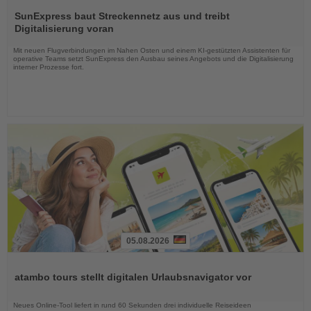
Lesen
Sie
SunExpress baut Streckennetz aus und treibt
die
Digitalisierung voran
Nachrichten
Mit neuen Flugverbindungen im Nahen Osten und einem KI-gestützten Assistenten für
operative Teams setzt SunExpress den Ausbau seines Angebots und die Digitalisierung
interner Prozesse fort.
05.08.2026
Lesen
Sie
atambo tours stellt digitalen Urlaubsnavigator vor
die
Nachrichten
Neues Online-Tool liefert in rund 60 Sekunden drei individuelle Reiseideen