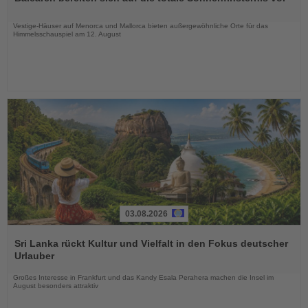
die
Nachrichten
Vestige-Häuser auf Menorca und Mallorca bieten außergewöhnliche Orte für das
Himmelsschauspiel am 12. August
03.08.2026
Lesen
Sie
Sri Lanka rückt Kultur und Vielfalt in den Fokus deutscher
die
Urlauber
Nachrichten
Großes Interesse in Frankfurt und das Kandy Esala Perahera machen die Insel im
August besonders attraktiv