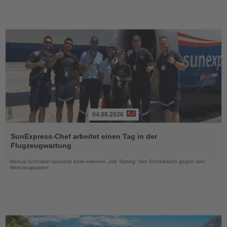
04.08.2026
Lesen
Sie
SunExpress-Chef arbeitet einen Tag in der
die
Flugzeugwartung
Nachrichten
Marcus Schnabel tauschte beim internen „Job Tasting“ den Schreibtisch gegen den
Werkzeugkasten