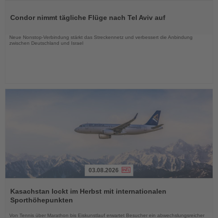
Lesen
Sie
Condor nimmt tägliche Flüge nach Tel Aviv auf
die
Nachrichten
Neue Nonstop-Verbindung stärkt das Streckennetz und verbessert die Anbindung
zwischen Deutschland und Israel
03.08.2026
Lesen
Sie
Kasachstan lockt im Herbst mit internationalen
die
Sporthöhepunkten
Nachrichten
Von Tennis über Marathon bis Eiskunstlauf erwartet Besucher ein abwechslungsreicher