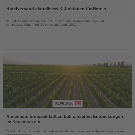
Sie
Hotelverband aktualisiert KI-Leitfaden für Hotels
die
Nachrichten
Neue IHA-Handreichung erläutert Transparenz-, Kennzeichnungs- und
Kompetenzpflichten des EU AI Act ab August 2026
01.08.2026
Lesen
Sie
Armeniens Erntezeit lädt zu kulinarischen Entdeckungen
die
im Kaukasus ein
Nachrichten
Reife Aprikosen, Granatäpfel, traditionelle Märkte und regionale Spezialitäten prägen
den Spätsommer