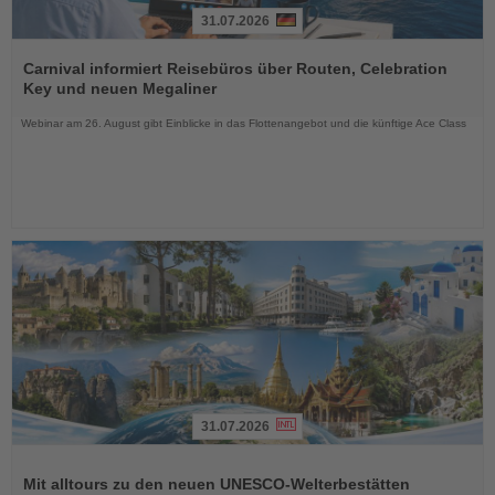
31.07.2026
Lesen
Sie
Carnival informiert Reisebüros über Routen, Celebration
die
Key und neuen Megaliner
Nachrichten
Webinar am 26. August gibt Einblicke in das Flottenangebot und die künftige Ace Class
31.07.2026
Lesen
Sie
Mit alltours zu den neuen UNESCO-Welterbestätten
die