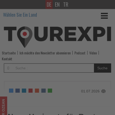
DE
EN
TR
Neue
Wählen Sie Ein Land
Horizonte
für
Best
Ager:
Startseite
Ich möchte den Newsletter abonnieren
Podcast
Video
Mauritius
Kontakt
entspannt
Suche
und
aktiv
01.07.2026
erleben
-