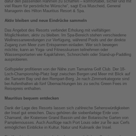
dafür den passenden Rahmen zu schaffen – komfortabel, sicher und mit
viel Raum für persönliche Wünsche“, sagt Eva Muscheid, General
Managerin des Hilton Mauritius Resort & Spa.
Aktiv bleiben und neue Eindrücke sammeln
Das Angebot des Resorts verbindet Erholung mit vielfältigen
Möglichkeiten, aktiv zu bleiben. Im Spa-Bereich stehen verschiedene
Wellnessanwendungen zur Verfügung, während Pools und der direkte
Zugang zum Meer zum Entspannen einladen. Wer sich bewegen
möchte, kann an Yoga- und Fitnesskursen teilnehmen oder
Wassersportarten wie Kajakfahren, Schnorcheln oder Stand-up-Paddling
ausprobieren.
Golfspieler profitieren von der Nähe zum Tamarina Golf Club. Der 18-
Loch-Championship-Platz liegt zwischen Bergen und Meer mit Blick auf
die Tamarin Bay und den Rempart-Berg. Je nach Zimmerkategorie sind
bei Aufenthalten ab fünf Übernachtungen bis zu sechs Green Fees im
Reisepreis enthalten.
Mauritius bequem entdecken
Dank der Lage des Resorts lassen sich zahlreiche Sehenswürdigkeiten
der Insel gut erreichen. Dazu gehören die siebenfarbige Erde von
Chamarel, der Kratersee Grand Bassin und der Botanische Garten von
Pamplemousses. Auch Ausflüge nach Port Louis oder zur Île aux Cerfs
ermöglichen Einblicke in Kultur, Natur und Kulinarik der Insel.