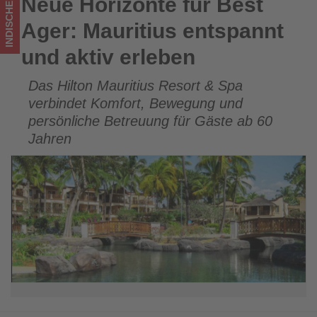
INDISCHER OZEAN
Neue Horizonte für Best
Neue Horizonte für Best Ager: Mauritius entspannt und aktiv
Wissen,
erleben
Ager: Mauritius entspannt
was
und aktiv erleben
im
Das Hilton Mauritius Resort & Spa
Tourismus
verbindet Komfort, Bewegung und
los
persönliche Betreuung für Gäste ab 60
Jahren
ist!