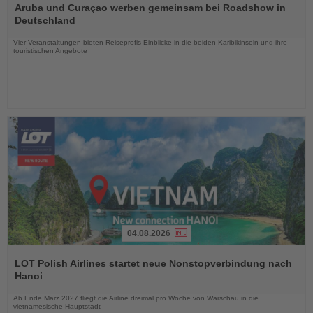
Sie
Aruba und Curaçao werben gemeinsam bei Roadshow in
die
Deutschland
Nachrichten
Vier Veranstaltungen bieten Reiseprofis Einblicke in die beiden Karibikinseln und ihre
touristischen Angebote
04.08.2026
Lesen
Sie
LOT Polish Airlines startet neue Nonstopverbindung nach
die
Hanoi
Nachrichten
Ab Ende März 2027 fliegt die Airline dreimal pro Woche von Warschau in die
vietnamesische Hauptstadt