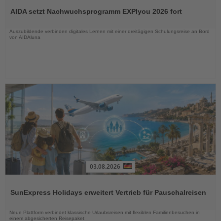
Sie
AIDA setzt Nachwuchsprogramm EXPIyou 2026 fort
die
Nachrichten
Auszubildende verbinden digitales Lernen mit einer dreitägigen Schulungsreise an Bord
von AIDAluna
03.08.2026
Lesen
Sie
SunExpress Holidays erweitert Vertrieb für Pauschalreisen
die
Nachrichten
Neue Plattform verbindet klassische Urlaubsreisen mit flexiblen Familienbesuchen in
einem abgesicherten Reisepaket