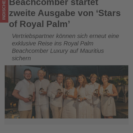
INDISCHER OZEAN
Beachcomber startet
Beachcomber startet zweite Ausgabe von ‘Stars of Royal
was
Palm’
zweite Ausgabe von ‘Stars
im
of Royal Palm’
Tourismus
Vertriebspartner können sich erneut eine
los
exklusive Reise ins Royal Palm
ist!
Beachcomber Luxury auf Mauritius
sichern