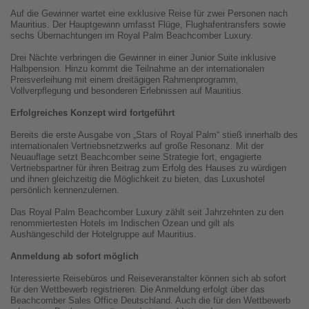
Auf die Gewinner wartet eine exklusive Reise für zwei Personen nach
Mauritius. Der Hauptgewinn umfasst Flüge, Flughafentransfers sowie
sechs Übernachtungen im Royal Palm Beachcomber Luxury.
Drei Nächte verbringen die Gewinner in einer Junior Suite inklusive
Halbpension. Hinzu kommt die Teilnahme an der internationalen
Preisverleihung mit einem dreitägigen Rahmenprogramm,
Vollverpflegung und besonderen Erlebnissen auf Mauritius.
Erfolgreiches Konzept wird fortgeführt
Bereits die erste Ausgabe von „Stars of Royal Palm“ stieß innerhalb des
internationalen Vertriebsnetzwerks auf große Resonanz. Mit der
Neuauflage setzt Beachcomber seine Strategie fort, engagierte
Vertriebspartner für ihren Beitrag zum Erfolg des Hauses zu würdigen
und ihnen gleichzeitig die Möglichkeit zu bieten, das Luxushotel
persönlich kennenzulernen.
Das Royal Palm Beachcomber Luxury zählt seit Jahrzehnten zu den
renommiertesten Hotels im Indischen Ozean und gilt als
Aushängeschild der Hotelgruppe auf Mauritius.
Anmeldung ab sofort möglich
Interessierte Reisebüros und Reiseveranstalter können sich ab sofort
für den Wettbewerb registrieren. Die Anmeldung erfolgt über das
Beachcomber Sales Office Deutschland. Auch die für den Wettbewerb