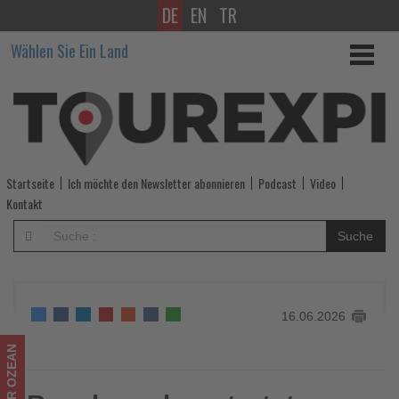
DE
EN
TR
Beachcomber
Wählen Sie Ein Land
startet
zweite
Ausgabe
von
Startseite
Ich möchte den Newsletter abonnieren
Podcast
Video
‘Stars
Kontakt
of
Suche
Royal
Palm’
16.06.2026
-
Wissen,