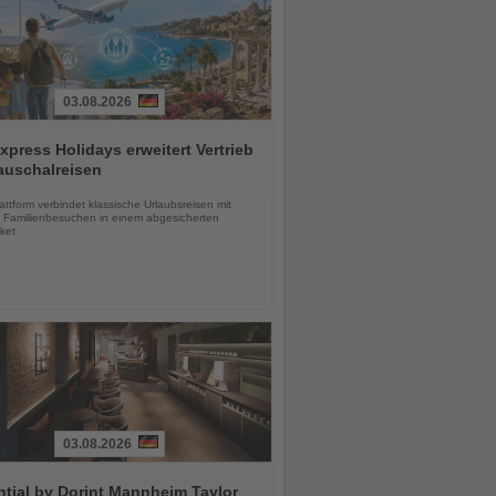
03.08.2026
press Holidays erweitert Vertrieb
auschalreisen
chten
ttform verbindet klassische Urlaubsreisen mit
en Familienbesuchen in einem abgesicherten
ket
03.08.2026
tial by Dorint Mannheim Taylor