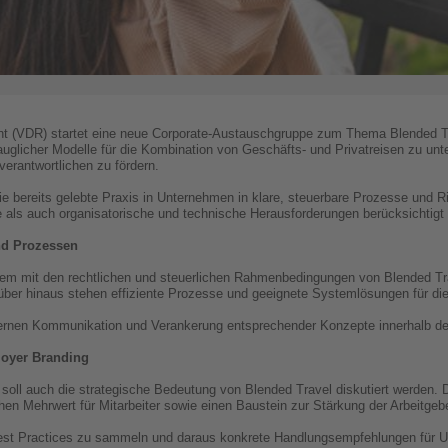
VDR) startet eine neue Corporate-Austauschgruppe zum Thema Blended Travel
auglicher Modelle für die Kombination von Geschäfts- und Privatreisen zu un
erantwortlichen zu fördern.
die bereits gelebte Praxis in Unternehmen in klare, steuerbare Prozesse und Ri
e als auch organisatorische und technische Herausforderungen berücksichtigt
nd Prozessen
rem mit den rechtlichen und steuerlichen Rahmenbedingungen von Blended Tr
rüber hinaus stehen effiziente Prozesse und geeignete Systemlösungen für d
internen Kommunikation und Verankerung entsprechender Konzepte innerhalb d
loyer Branding
soll auch die strategische Bedeutung von Blended Travel diskutiert werden. 
en Mehrwert für Mitarbeiter sowie einen Baustein zur Stärkung der Arbeitgeber
Best Practices zu sammeln und daraus konkrete Handlungsempfehlungen für U