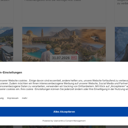
zu verb
31.07.2026
Lesen
Lesen
Sie
Sie
 am
Webinarreihe vermittelt Reiseexperten
Türk
die
die
Wissen über Oman
erste
Nachrichten
Nachri
ert und
Drei Online-Seminare beleuchten Landschaften, Kultur,
25,8 Mil
Flugverbindungen und außergewöhnliche Reiseformen im
Monaten
Sultanat