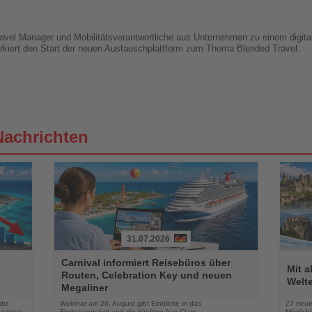
avel Manager und Mobilitätsverantwortliche aus Unternehmen zu einem digitale
arkiert den Start der neuen Austauschplattform zum Thema Blended Travel.
Nachrichten
31.07.2026
Lesen
Lesen
Carnival informiert Reisebüros über
Sie
Sie
Mit 
Routen, Celebration Key und neuen
die
die
Welte
Megaliner
Nachrichten
Nachri
die
Webinar am 26. August gibt Einblicke in das
27 neue
 setzen
Flottenangebot und die künftige Ace Class
Möglichk