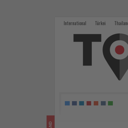
VDR
gründet
International
Türkei
Thailan
Austauschgruppe
zum
Thema
Blended
Travel
-
Wissen,
was
im