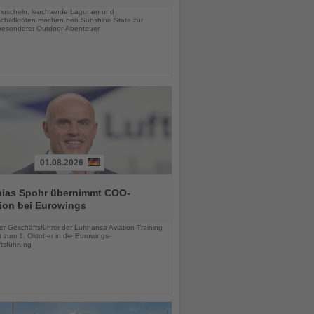
uscheln, leuchtende Lagunen und
childkröten machen den Sunshine State zur
esonderer Outdoor-Abenteuer
01.08.2026
hias Spohr übernimmt COO-
ion bei Eurowings
chten
er Geschäftsführer der Lufthansa Aviation Training
 zum 1. Oktober in die Eurowings-
tsführung