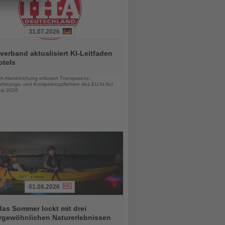
31.07.2026
verband aktualisiert KI-Leitfaden
otels
chten
A-Handreichung erläutert Transparenz-,
chnungs- und Kompetenzpflichten des EU AI Act
st 2026
01.08.2026
das Sommer lockt mit drei
rgewöhnlichen Naturerlebnissen
chten