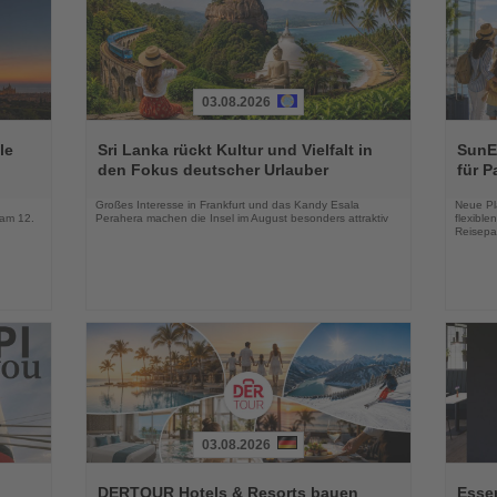
03.08.2026
Lesen
Lesen
Sie
Sie
le
Sri Lanka rückt Kultur und Vielfalt in
SunEx
die
die
den Fokus deutscher Urlauber
für P
Nachrichten
Nachri
Großes Interesse in Frankfurt und das Kandy Esala
Neue Pla
 am 12.
Perahera machen die Insel im August besonders attraktiv
flexibl
Reisepa
03.08.2026
Lesen
Lesen
Sie
Sie
DERTOUR Hotels & Resorts bauen
Essen