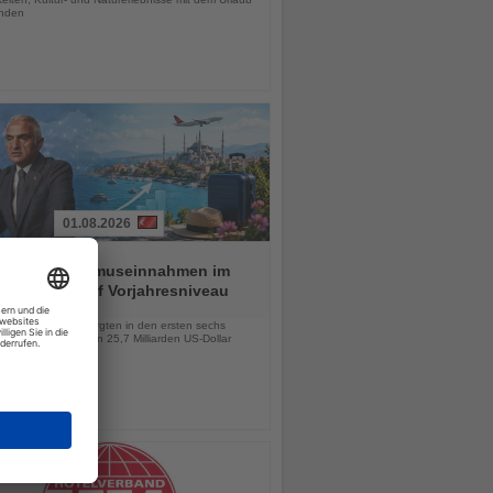
inden
01.08.2026
ei hält Tourismuseinnahmen im
n Halbjahr auf Vorjahresniveau
chten
lionen Besucher sorgten in den ersten sechs
 für Einnahmen von 25,7 Milliarden US-Dollar