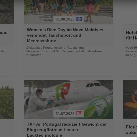
01.08.2026
Lesen
Lesen
Women's Dive Day im Nova Maldives
Sie
Sie
iras
Hotel
verbindet Tauchsport und
die
die
für H
Meeresschutz
Nachrichten
Nachri
Dreitägiges Programm bringt Taucherinnen,
Neue IH
lle
Meeresschützer und Schülerinnen auf den Malediven
Kennzei
zusammen
ab Augu
31.07.2026
Lesen
Lesen
TAP Air Portugal reduziert Gewicht der
Sie
Sie
Flori
Flugzeugflotte mit neuer
die
die
auße
Lacktechnologie
Nachrichten
Nachri