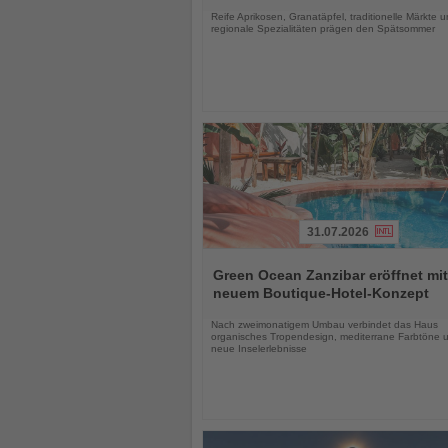
Reife Aprikosen, Granatäpfel, traditionelle Märkte 
regionale Spezialitäten prägen den Spätsommer
31.07.2026
Lesen
Sie
Green Ocean Zanzibar eröffnet mit
die
neuem Boutique-Hotel-Konzept
Nachrichten
Nach zweimonatigem Umbau verbindet das Haus
organisches Tropendesign, mediterrane Farbtöne 
neue Inselerlebnisse