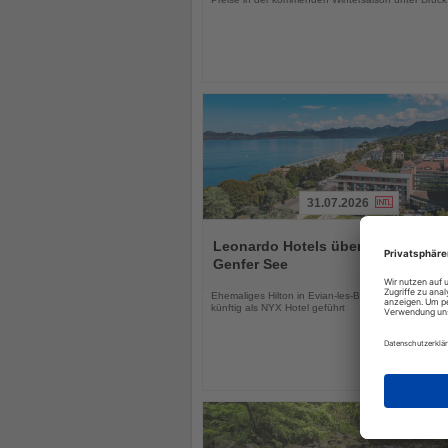
31.07.2026
Lesen
Sie
Leonardo Hotels übernimmt Hotel
die
Genfer See
Nachrichten
Ehemaliges Hilton in Evian-les-Bains wird modernisi
künftig als NYX Hotel geführt