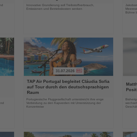
und
Innovative Grundierung soll Treibstoffverbrauch,
Jakobsm
Emissionen und Betriebskosten senken
Meeress
Bühne b
31.07.2026
Lesen
Lesen
TAP Air Portugal begleitet Cláudia Sofia
Sie
Sie
Matt
auf Tour durch den deutschsprachigen
die
die
Posit
Raum
Nachrichten
Nachri
Portugiesische Fluggesellschaft unterstreicht ihre enge
Bisherig
und
Verbindung zu den Kapverden mit Unterstützung der
wechselt
Konzertreise
Geschäf