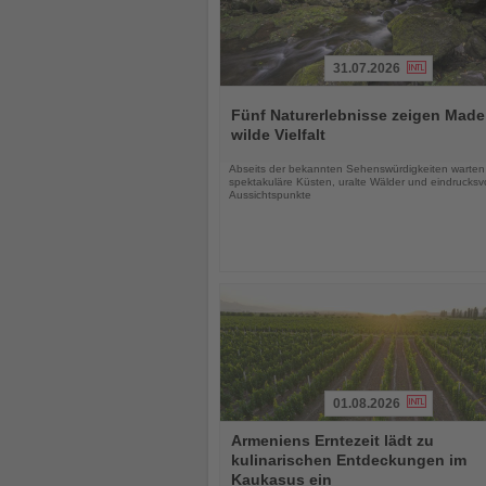
31.07.2026
Lesen
Sie
Fünf Naturerlebnisse zeigen Made
die
wilde Vielfalt
Nachrichten
Abseits der bekannten Sehenswürdigkeiten warten
spektakuläre Küsten, uralte Wälder und eindrucksvo
Aussichtspunkte
01.08.2026
Lesen
Armeniens Erntezeit lädt zu
Sie
kulinarischen Entdeckungen im
die
Kaukasus ein
Nachrichten