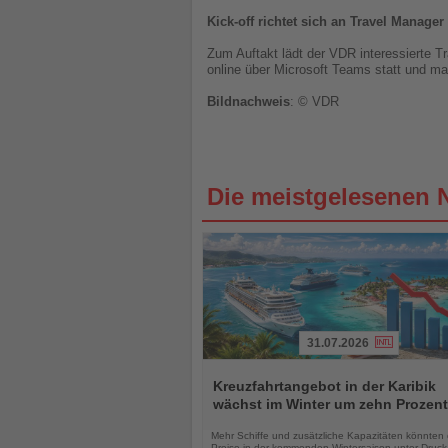
Kick-off richtet sich an Travel Manager
Zum Auftakt lädt der VDR interessierte Tr
online über Microsoft Teams statt und m
Bildnachweis
: © VDR
Die meistgelesenen 
31.07.2026
Lesen
Sie
Kreuzfahrtangebot in der Karibik
die
wächst im Winter um zehn Prozent
Nachrichten
Mehr Schiffe und zusätzliche Kapazitäten könnten 
Preise in der kommenden Wintersaison unter Druck