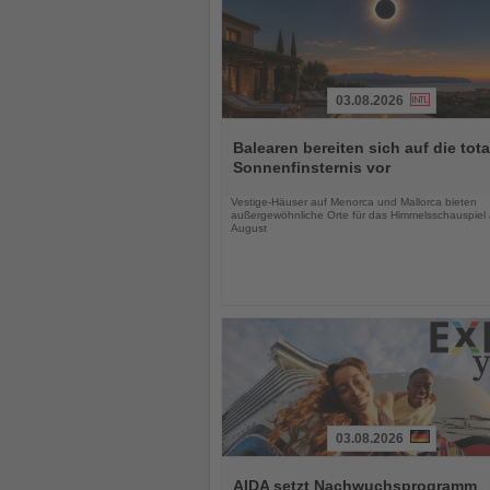
03.08.2026
Lesen
Sie
Balearen bereiten sich auf die tota
die
Sonnenfinsternis vor
Nachrichten
Vestige-Häuser auf Menorca und Mallorca bieten
außergewöhnliche Orte für das Himmelsschauspiel
August
03.08.2026
Lesen
Sie
AIDA setzt Nachwuchsprogramm