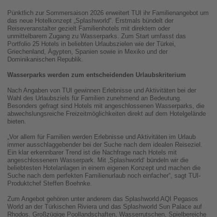
Pünktlich zur Sommersaison 2026 erweitert TUI ihr Familienangebot um
das neue Hotelkonzept „Splashworld“. Erstmals bündelt der
Reiseveranstalter gezielt Familienhotels mit direktem oder
unmittelbarem Zugang zu Wasserparks. Zum Start umfasst das
Portfolio 25 Hotels in beliebten Urlaubszielen wie der Türkei,
Griechenland, Ägypten, Spanien sowie in Mexiko und der
Dominikanischen Republik.
Wasserparks werden zum entscheidenden Urlaubskriterium
Nach Angaben von TUI gewinnen Erlebnisse und Aktivitäten bei der
Wahl des Urlaubsziels für Familien zunehmend an Bedeutung.
Besonders gefragt sind Hotels mit angeschlossenen Wasserparks, die
abwechslungsreiche Freizeitmöglichkeiten direkt auf dem Hotelgelände
bieten.
„Vor allem für Familien werden Erlebnisse und Aktivitäten im Urlaub
immer ausschlaggebender bei der Suche nach dem idealen Reiseziel.
Ein klar erkennbarer Trend ist die Nachfrage nach Hotels mit
angeschlossenem Wasserpark. Mit ‚Splashworld‘ bündeln wir die
beliebtesten Hotelanlagen in einem eigenen Konzept und machen die
Suche nach dem perfekten Familienurlaub noch einfacher“, sagt TUI-
Produktchef Steffen Boehnke.
Zum Angebot gehören unter anderem das Splashworld AQI Pegasos
World an der Türkischen Riviera und das Splashworld Sun Palace auf
Rhodos. Großzügige Poollandschaften, Wasserrutschen, Spielbereiche