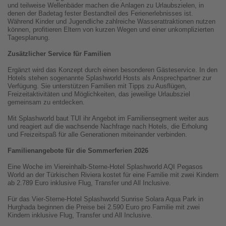
und teilweise Wellenbäder machen die Anlagen zu Urlaubszielen, in
denen der Badetag fester Bestandteil des Ferienerlebnisses ist.
Während Kinder und Jugendliche zahlreiche Wasserattraktionen nutzen
können, profitieren Eltern von kurzen Wegen und einer unkomplizierten
Tagesplanung.
Zusätzlicher Service für Familien
Ergänzt wird das Konzept durch einen besonderen Gästeservice. In den
Hotels stehen sogenannte Splashworld Hosts als Ansprechpartner zur
Verfügung. Sie unterstützen Familien mit Tipps zu Ausflügen,
Freizeitaktivitäten und Möglichkeiten, das jeweilige Urlaubsziel
gemeinsam zu entdecken.
Mit Splashworld baut TUI ihr Angebot im Familiensegment weiter aus
und reagiert auf die wachsende Nachfrage nach Hotels, die Erholung
und Freizeitspaß für alle Generationen miteinander verbinden.
Familienangebote für die Sommerferien 2026
Eine Woche im Viereinhalb-Sterne-Hotel Splashworld AQI Pegasos
World an der Türkischen Riviera kostet für eine Familie mit zwei Kindern
ab 2.789 Euro inklusive Flug, Transfer und All Inclusive.
Für das Vier-Sterne-Hotel Splashworld Sunrise Solara Aqua Park in
Hurghada beginnen die Preise bei 2.590 Euro pro Familie mit zwei
Kindern inklusive Flug, Transfer und All Inclusive.