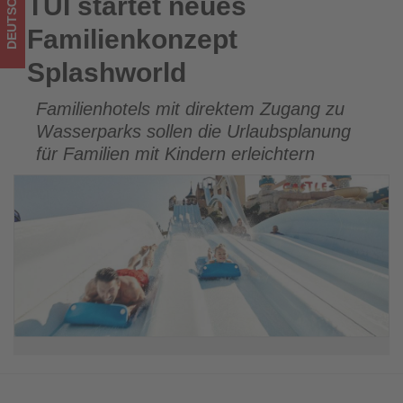
DEUTSCHLAND
TUI startet neues
TUI startet neues Familienkonzept Splashworld
ist!
Familienkonzept
Splashworld
Familienhotels mit direktem Zugang zu
Wasserparks sollen die Urlaubsplanung
für Familien mit Kindern erleichtern