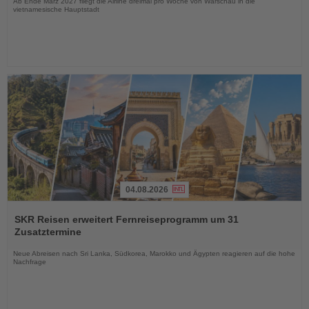
Ab Ende März 2027 fliegt die Airline dreimal pro Woche von Warschau in die
vietnamesische Hauptstadt
04.08.2026
Lesen
Sie
SKR Reisen erweitert Fernreiseprogramm um 31
die
Zusatztermine
Nachrichten
Neue Abreisen nach Sri Lanka, Südkorea, Marokko und Ägypten reagieren auf die hohe
Nachfrage