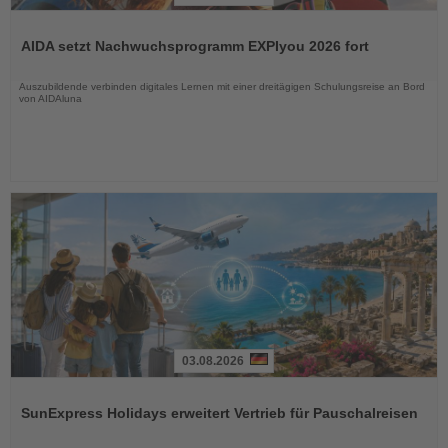
Lesen
Sie
AIDA setzt Nachwuchsprogramm EXPIyou 2026 fort
die
Nachrichten
Auszubildende verbinden digitales Lernen mit einer dreitägigen Schulungsreise an Bord
von AIDAluna
03.08.2026
Lesen
Sie
SunExpress Holidays erweitert Vertrieb für Pauschalreisen
die
Nachrichten