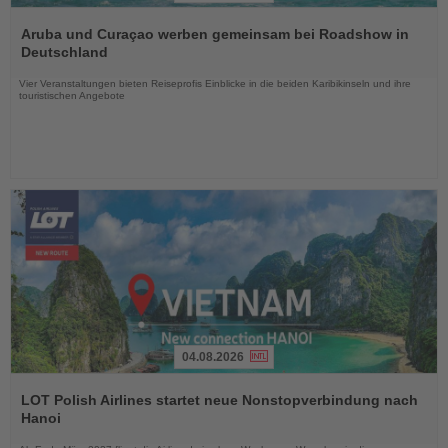
Lesen
Sie
Aruba und Curaçao werben gemeinsam bei Roadshow in
die
Deutschland
Nachrichten
Vier Veranstaltungen bieten Reiseprofis Einblicke in die beiden Karibikinseln und ihre
touristischen Angebote
04.08.2026
Lesen
Sie
LOT Polish Airlines startet neue Nonstopverbindung nach
die
Hanoi
Nachrichten