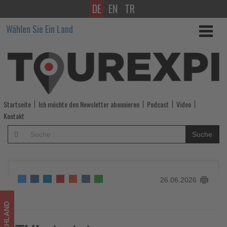
DE
EN
TR
TUI
Wählen Sie Ein Land
startet
neues
Familienkonzept
Splashworld
Startseite
Ich möchte den Newsletter abonnieren
Podcast
Video
-
Kontakt
Wissen,
Suche
was
im
26.06.2026
Tourismus
los