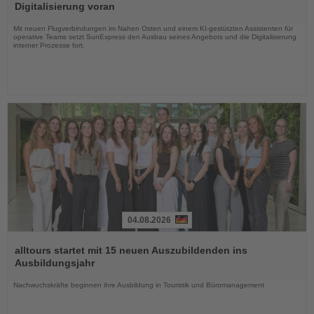
die
Digitalisierung voran
Nachrichten
Mit neuen Flugverbindungen im Nahen Osten und einem KI-gestützten Assistenten für
operative Teams setzt SunExpress den Ausbau seines Angebots und die Digitalisierung
interner Prozesse fort.
04.08.2026
Lesen
Sie
alltours startet mit 15 neuen Auszubildenden ins
die
Ausbildungsjahr
Nachrichten
Nachwuchskräfte beginnen ihre Ausbildung in Touristik und Büromanagement