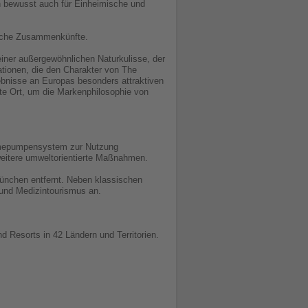
en bewusst auch für Einheimische und
nliche Zusammenkünfte.
einer außergewöhnlichen Naturkulisse, der
ationen, die den Charakter von The
ebnisse an Europas besonders attraktiven
te Ort, um die Markenphilosophie von
ärmepumpensystem zur Nutzung
weitere umweltorientierte Maßnahmen.
München entfernt. Neben klassischen
und Medizintourismus an.
d Resorts in 42 Ländern und Territorien.