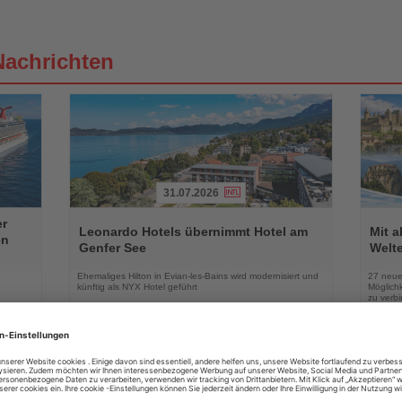
Nachrichten
31.07.2026
Lesen
Lesen
er
Sie
Sie
Leonardo Hotels übernimmt Hotel am
Mit 
en
die
die
Genfer See
Welte
Nachrichten
Nachri
Ehemaliges Hilton in Evian-les-Bains wird modernisiert und
27 neue
künftig als NYX Hotel geführt
Möglichk
zu verb