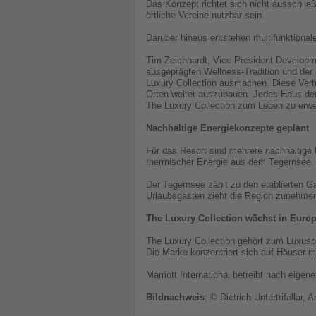
Das Konzept richtet sich nicht ausschlie
örtliche Vereine nutzbar sein.
Darüber hinaus entstehen multifunktional
Tim Zeichhardt, Vice President Developme
ausgeprägten Wellness-Tradition und der 
Luxury Collection ausmachen. Diese Vert
Orten weiter auszubauen. Jedes Haus der
The Luxury Collection zum Leben zu erw
Nachhaltige Energiekonzepte geplant
Für das Resort sind mehrere nachhaltig
thermischer Energie aus dem Tegernsee. 
Der Tegernsee zählt zu den etablierten G
Urlaubsgästen zieht die Region zunehme
The Luxury Collection wächst in Europ
The Luxury Collection gehört zum Luxuspor
Die Marke konzentriert sich auf Häuser mi
Marriott International betreibt nach eige
Bildnachweis
: © Dietrich Untertrifallar, 