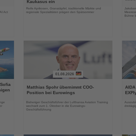
Kaukasus ein
Nachrichten
Nachri
Reife Aprikosen, Granatäpfel, traditionelle Märkte und
Jakobsm
AI Act
regionale Spezialitäten prägen den Spätsommer
Meeress
Bühne b
01.08.2026
Lesen
Lesen
 Sofia
Sie
Sie
Matthias Spohr übernimmt COO-
AIDA
higen
die
die
Position bei Eurowings
EXPIy
Nachrichten
Nachri
enge
Bisheriger Geschäftsführer der Lufthansa Aviation Training
Auszubil
er
wechselt zum 1. Oktober in die Eurowings-
dreitäg
Geschäftsführung