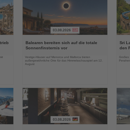
03.08.2026
Lesen
Lesen
Sie
Sie
trieb
Balearen bereiten sich auf die totale
Sri L
die
die
Sonnenfinsternis vor
den 
Nachrichten
Nachri
mit
Vestige-Häuser auf Menorca und Mallorca bieten
Großes 
außergewöhnliche Orte für das Himmelsschauspiel am 12.
Peraher
August
03.08.2026
Lesen
Lesen