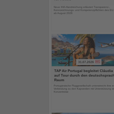
Nachrichten
Neue IHA-Handreichung erläutert Transparenz-,
Kennzeichnungs- und Kompetenzpflichten des EU 
ab August 2026
31.07.2026
Lesen
TAP Air Portugal begleitet Cláudia
Sie
auf Tour durch den deutschsprac
die
Raum
Nachrichten
Portugiesische Fluggesellschaft unterstreicht ihre 
Verbindung zu den Kapverden mit Unterstützung d
Konzertreise