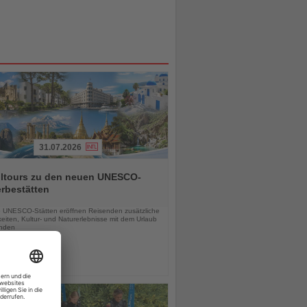
31.07.2026
alltours zu den neuen UNESCO-
rbestätten
chten
 UNESCO-Stätten eröffnen Reisenden zusätzliche
eiten, Kultur- und Naturerlebnisse mit dem Urlaub
inden