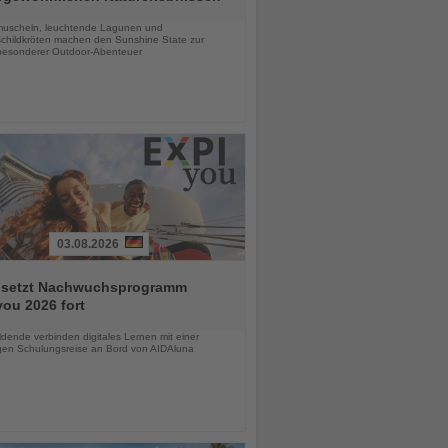
chten
uscheln, leuchtende Lagunen und
childkröten machen den Sunshine State zur
esonderer Outdoor-Abenteuer
03.08.2026
 setzt Nachwuchsprogramm
ou 2026 fort
chten
dende verbinden digitales Lernen mit einer
igen Schulungsreise an Bord von AIDAluna