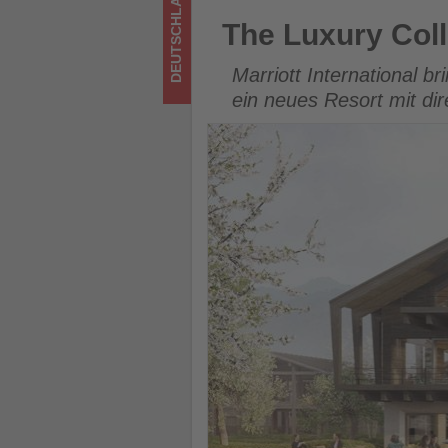
DEUTSCHLAND
Tourismus
The Luxury Collection plant 
The Luxury Coll
los
Marriott International b
ist!
ein neues Resort mit di