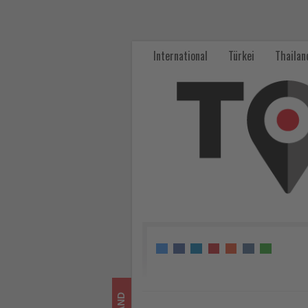
The
Luxury
International
Türkei
Thailan
Collection
plant
Luxusresort
am
Tegernsee
-
Wissen,
was
im