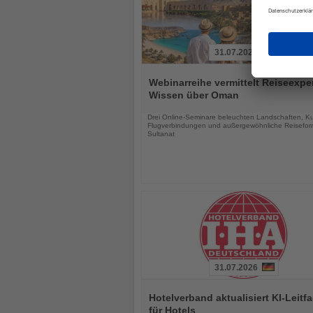
31.07.2026
Lesen
Sie
Webinarreihe vermittelt Reiseexpe
die
Wissen über Oman
Nachrichten
Drei Online-Seminare beleuchten Landschaften, Kul
Flugverbindungen und außergewöhnliche Reisefor
Sultanat
31.07.2026
Lesen
Sie
Hotelverband aktualisiert KI-Leitf
die
für Hotels