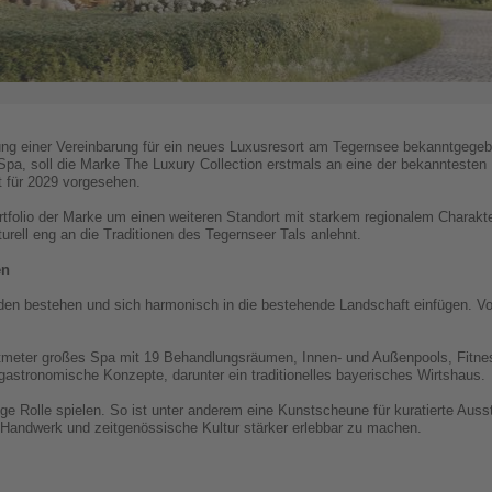
hnung einer Vereinbarung für ein neues Luxusresort am Tegernsee bekanntgeg
 Spa, soll die Marke The Luxury Collection erstmals an eine der bekannteste
t für 2029 vorgesehen.
tfolio der Marke um einen weiteren Standort mit starkem regionalem Charakter
turell eng an die Traditionen des Tegernseer Tals anlehnt.
en
en bestehen und sich harmonisch in die bestehende Landschaft einfügen. Vo
meter großes Spa mit 19 Behandlungsräumen, Innen- und Außenpools, Fitnes
astronomische Konzepte, darunter ein traditionelles bayerisches Wirtshaus.
ige Rolle spielen. So ist unter anderem eine Kunstscheune für kuratierte Aus
, Handwerk und zeitgenössische Kultur stärker erlebbar zu machen.