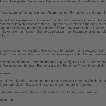
ßlich an Hotelgäste. Gastronomie, Biergarten und Veranstaltungsflächen soll
e Veranstaltungsflächen für private Feiern, kleinere Firmenevents und persö
nt – Germany, Austria & Switzerland bei Marriott International, sagte: „Mit s
starken regionalen Identität steht der Tegernsee exemplarisch für jene Destin
ragsunterzeichnung unterstreicht unseren Fokus, unverwechselbare Luxuserl
 Marke ist eng mit seinem Standort verbunden – der Tegernsee ist der perfek
ecken.“
e Energielösungen vorgesehen. Geplant ist unter anderem ein Seewasser-W
Ergänzt werden soll dies durch Photovoltaikanlagen auf den Dächern sowie 
anzjahresdestinationen Deutschlands und liegt weniger als eine Stunde von 
nd Wellnessreisende sowie Besucher aus den Bereichen Präventionsmedizin 
a weiter
tfolio von Marriott International und umfasst weltweit mehr als 130 Hotels un
t starkem lokalem Bezug und historischer oder kultureller Identität.
nen Angaben weltweit mehr als 9.800 Hotels in 145 Ländern und Territorien.
Architekten