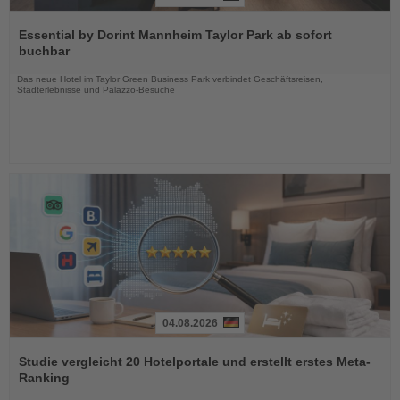
Lesen
Sie
Essential by Dorint Mannheim Taylor Park ab sofort
die
buchbar
Nachrichten
Das neue Hotel im Taylor Green Business Park verbindet Geschäftsreisen,
Stadterlebnisse und Palazzo-Besuche
04.08.2026
Lesen
Sie
Studie vergleicht 20 Hotelportale und erstellt erstes Meta-
die
Ranking
Nachrichten