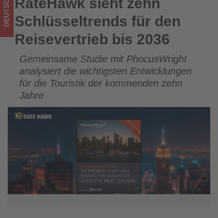
DEUTSCHLAND
RateHawk sieht zehn
RateHawk sieht zehn Schlüsseltrends für den Reisevertrieb
was
bis 2036
Schlüsseltrends für den
im
Reisevertrieb bis 2036
Tourismus
Gemeinsame Studie mit PhocusWright
los
analysiert die wichtigsten Entwicklungen
ist!
für die Touristik der kommenden zehn
Jahre