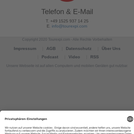
Telefon & E-Mail
T. +49 1525 937 14 25
E.
info@tourexpi.com
Copyright 2020 Tourexpi.com - Alle Rechte Vorbehalten
Impressum
AGB
Datenschutz
Über Uns
Podcast
Video
RSS
Unsere Webseite ist auf allen Computern und mobilen Geräten gut nutzbar.
Tourexpi,
turizm
haberleri,
Reisebüros,
tourism
news,
noticias
de
turismo,
Tourismus
Nachrichten,