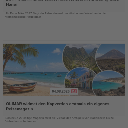
die
Hanoi
Nachrichten
Ab Ende März 2027 fliegt die Airline dreimal pro Woche von Warschau in die
vietnamesische Hauptstadt
04.08.2026
Lesen
Sie
OLIMAR widmet den Kapverden erstmals ein eigenes
die
Reisemagazin
Nachrichten
Das neue 20-seitige Magazin stellt die Vielfalt des Archipels von Badeinseln bis zu
Vulkanlandschaften vor