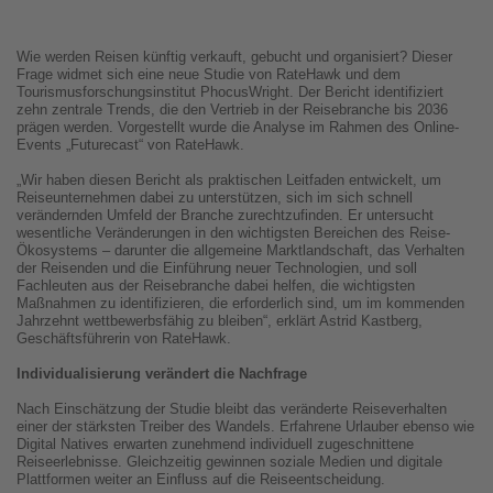
Wie werden Reisen künftig verkauft, gebucht und organisiert? Dieser
Frage widmet sich eine neue Studie von RateHawk und dem
Tourismusforschungsinstitut PhocusWright. Der Bericht identifiziert
zehn zentrale Trends, die den Vertrieb in der Reisebranche bis 2036
prägen werden. Vorgestellt wurde die Analyse im Rahmen des Online-
Events „Futurecast“ von RateHawk.
„Wir haben diesen Bericht als praktischen Leitfaden entwickelt, um
Reiseunternehmen dabei zu unterstützen, sich im sich schnell
verändernden Umfeld der Branche zurechtzufinden. Er untersucht
wesentliche Veränderungen in den wichtigsten Bereichen des Reise-
Ökosystems – darunter die allgemeine Marktlandschaft, das Verhalten
der Reisenden und die Einführung neuer Technologien, und soll
Fachleuten aus der Reisebranche dabei helfen, die wichtigsten
Maßnahmen zu identifizieren, die erforderlich sind, um im kommenden
Jahrzehnt wettbewerbsfähig zu bleiben“, erklärt Astrid Kastberg,
Geschäftsführerin von RateHawk.
Individualisierung verändert die Nachfrage
Nach Einschätzung der Studie bleibt das veränderte Reiseverhalten
einer der stärksten Treiber des Wandels. Erfahrene Urlauber ebenso wie
Digital Natives erwarten zunehmend individuell zugeschnittene
Reiseerlebnisse. Gleichzeitig gewinnen soziale Medien und digitale
Plattformen weiter an Einfluss auf die Reiseentscheidung.