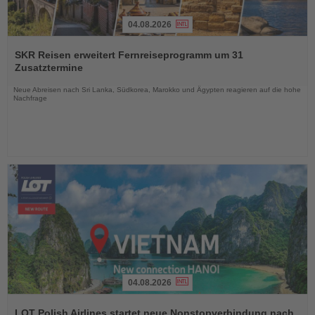
04.08.2026
Lesen
Sie
SKR Reisen erweitert Fernreiseprogramm um 31
die
Zusatztermine
Nachrichten
Neue Abreisen nach Sri Lanka, Südkorea, Marokko und Ägypten reagieren auf die hohe
Nachfrage
04.08.2026
Lesen
Sie
LOT Polish Airlines startet neue Nonstopverbindung nach