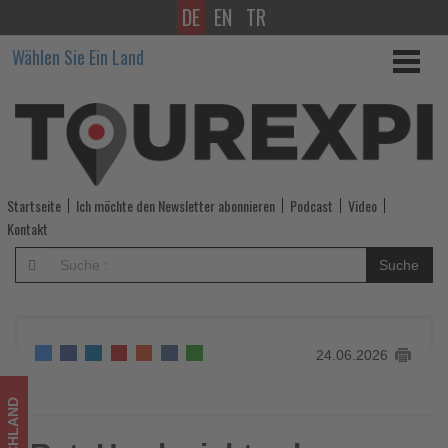
DE
EN
TR
RateHawk
Wählen Sie Ein Land
sieht
zehn
Schlüsseltrends
für
Startseite
Ich möchte den Newsletter abonnieren
Podcast
Video
den
Kontakt
Reisevertrieb
Suche
bis
2036
24.06.2026
-
Wissen,