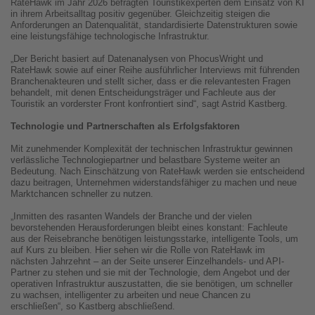
RateHawk im Jahr 2026 befragten Touristikexperten dem Einsatz von KI
in ihrem Arbeitsalltag positiv gegenüber. Gleichzeitig steigen die
Anforderungen an Datenqualität, standardisierte Datenstrukturen sowie
eine leistungsfähige technologische Infrastruktur.
„Der Bericht basiert auf Datenanalysen von PhocusWright und
RateHawk sowie auf einer Reihe ausführlicher Interviews mit führenden
Branchenakteuren und stellt sicher, dass er die relevantesten Fragen
behandelt, mit denen Entscheidungsträger und Fachleute aus der
Touristik an vorderster Front konfrontiert sind“, sagt Astrid Kastberg.
Technologie und Partnerschaften als Erfolgsfaktoren
Mit zunehmender Komplexität der technischen Infrastruktur gewinnen
verlässliche Technologiepartner und belastbare Systeme weiter an
Bedeutung. Nach Einschätzung von RateHawk werden sie entscheidend
dazu beitragen, Unternehmen widerstandsfähiger zu machen und neue
Marktchancen schneller zu nutzen.
„Inmitten des rasanten Wandels der Branche und der vielen
bevorstehenden Herausforderungen bleibt eines konstant: Fachleute
aus der Reisebranche benötigen leistungsstarke, intelligente Tools, um
auf Kurs zu bleiben. Hier sehen wir die Rolle von RateHawk im
nächsten Jahrzehnt – an der Seite unserer Einzelhandels- und API-
Partner zu stehen und sie mit der Technologie, dem Angebot und der
operativen Infrastruktur auszustatten, die sie benötigen, um schneller
zu wachsen, intelligenter zu arbeiten und neue Chancen zu
erschließen“, so Kastberg abschließend.