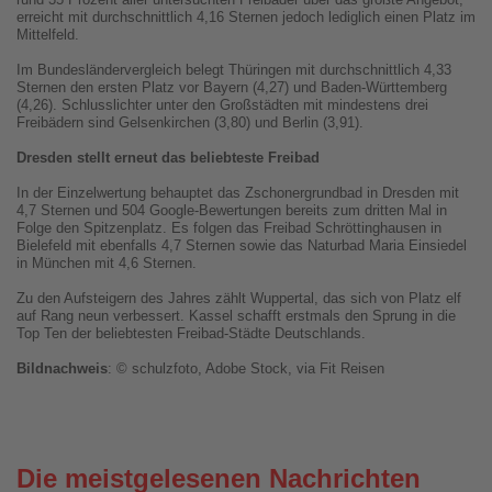
erreicht mit durchschnittlich 4,16 Sternen jedoch lediglich einen Platz im
Mittelfeld.
Im Bundesländervergleich belegt Thüringen mit durchschnittlich 4,33
Sternen den ersten Platz vor Bayern (4,27) und Baden-Württemberg
(4,26). Schlusslichter unter den Großstädten mit mindestens drei
Freibädern sind Gelsenkirchen (3,80) und Berlin (3,91).
Dresden stellt erneut das beliebteste Freibad
In der Einzelwertung behauptet das Zschonergrundbad in Dresden mit
4,7 Sternen und 504 Google-Bewertungen bereits zum dritten Mal in
Folge den Spitzenplatz. Es folgen das Freibad Schröttinghausen in
Bielefeld mit ebenfalls 4,7 Sternen sowie das Naturbad Maria Einsiedel
in München mit 4,6 Sternen.
Zu den Aufsteigern des Jahres zählt Wuppertal, das sich von Platz elf
auf Rang neun verbessert. Kassel schafft erstmals den Sprung in die
Top Ten der beliebtesten Freibad-Städte Deutschlands.
Bildnachweis
: © schulzfoto, Adobe Stock, via Fit Reisen
Die meistgelesenen Nachrichten