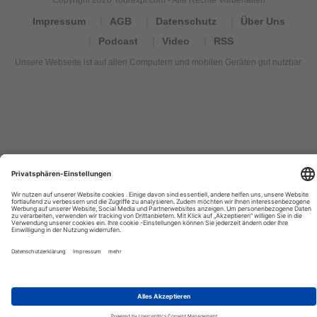
Impressum
AGB
Datenschutz
Über Uns
Podcast
Video
RSS
Unsere Webseite ist auf allen Computern und mobilen Geräten gut nutzbar.
Tourexpi,
turizm
haberleri,
Reisebüros,
tourism
news,
noticias
de
turismo,
Tourismus
Nachrichten,
новости
туризма,
travel
tourism
news,
international
tourism