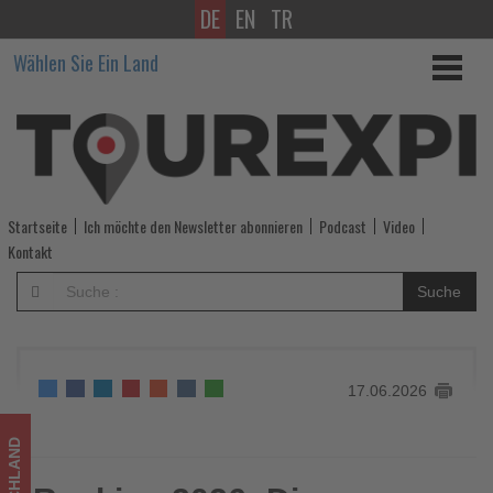
DE
EN
TR
Ranking
Wählen Sie Ein Land
2026:
Diese
Städte
haben
Startseite
Ich möchte den Newsletter abonnieren
Podcast
Video
Deutschlands
Kontakt
beste
Suche
Freibäder
-
17.06.2026
Wissen,
was