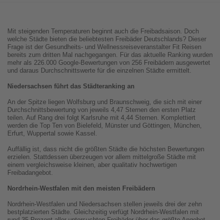
Mit steigenden Temperaturen beginnt auch die Freibadsaison. Doch
welche Städte bieten die beliebtesten Freibäder Deutschlands? Dieser
Frage ist der Gesundheits- und Wellnessreiseveranstalter Fit Reisen
bereits zum dritten Mal nachgegangen. Für das aktuelle Ranking wurden
mehr als 226.000 Google-Bewertungen von 256 Freibädern ausgewertet
und daraus Durchschnittswerte für die einzelnen Städte ermittelt.
Niedersachsen führt das Städteranking an
An der Spitze liegen Wolfsburg und Braunschweig, die sich mit einer
Durchschnittsbewertung von jeweils 4,47 Sternen den ersten Platz
teilen. Auf Rang drei folgt Karlsruhe mit 4,44 Sternen. Komplettiert
werden die Top Ten von Bielefeld, Münster und Göttingen, München,
Erfurt, Wuppertal sowie Kassel.
Auffällig ist, dass nicht die größten Städte die höchsten Bewertungen
erzielen. Stattdessen überzeugen vor allem mittelgroße Städte mit
einem vergleichsweise kleinen, aber qualitativ hochwertigen
Freibadangebot.
Nordrhein-Westfalen mit den meisten Freibädern
Nordrhein-Westfalen und Niedersachsen stellen jeweils drei der zehn
bestplatzierten Städte. Gleichzeitig verfügt Nordrhein-Westfalen mit
rund 35 Prozent aller untersuchten Freibäder über das größte Angebot,