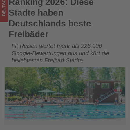
DEUTSCHLAND
Ranking 2026: Diese
Ranking 2026: Diese Städte haben Deutschlands beste
im
Freibäder
Städte haben
Tourismus
Deutschlands beste
los
Freibäder
ist!
Fit Reisen wertet mehr als 226.000
Google-Bewertungen aus und kürt die
beliebtesten Freibad-Städte