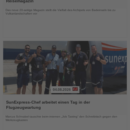
Reisemagazin
Nachrichten
Das neue 20-seitige Magazin stellt die Vielfalt des Archipels von Badeinseln bis zu
Vulkanlandschaften vor
04.08.2026
Lesen
Sie
SunExpress-Chef arbeitet einen Tag in der
die
Flugzeugwartung
Nachrichten
Marcus Schnabel tauschte beim internen „Job Tasting“ den Schreibtisch gegen den
Werkzeugkasten