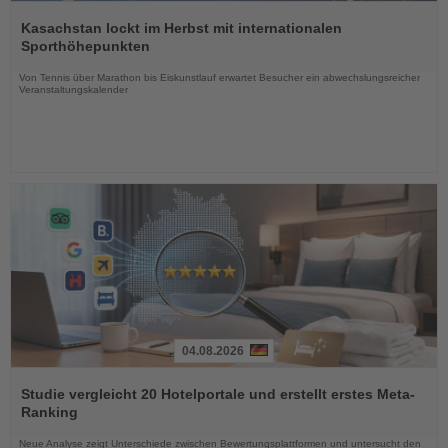
Lesen
Sie
Kasachstan lockt im Herbst mit internationalen
die
Sporthöhepunkten
Nachrichten
Von Tennis über Marathon bis Eiskunstlauf erwartet Besucher ein abwechslungsreicher
Veranstaltungskalender
04.08.2026
Lesen
Sie
Studie vergleicht 20 Hotelportale und erstellt erstes Meta-
die
Ranking
Nachrichten
Neue Analyse zeigt Unterschiede zwischen Bewertungsplattformen und untersucht den