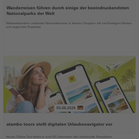
Lesen
Sie
Wanderreisen führen durch einige der beeindruckendsten
die
Nationalparks der Welt
Nachrichten
Weltweitwandern verbindet Naturerlebnisse in kleinen Gruppen mit nachhaltigem Reisen
und regionaler Expertise
05.08.2026
Lesen
Sie
atambo tours stellt digitalen Urlaubsnavigator vor
die
Nachrichten
Neues Online-Tool liefert in rund 60 Sekunden drei individuelle Reiseideen