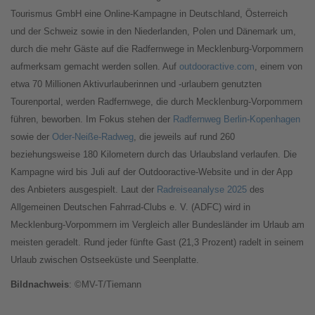
Tourismus GmbH eine Online-Kampagne in Deutschland, Österreich
und der Schweiz sowie in den Niederlanden, Polen und Dänemark um,
durch die mehr Gäste auf die Radfernwege in Mecklenburg-Vorpommern
aufmerksam gemacht werden sollen. Auf
outdooractive.com
, einem von
etwa 70 Millionen Aktivurlauberinnen und -urlaubern genutzten
Tourenportal, werden Radfernwege, die durch Mecklenburg-Vorpommern
führen, beworben. Im Fokus stehen der
Radfernweg Berlin-Kopenhagen
sowie der
Oder-Neiße-Radweg
, die jeweils auf rund 260
beziehungsweise 180 Kilometern durch das Urlaubsland verlaufen. Die
Kampagne wird bis Juli auf der Outdooractive-Website und in der App
des Anbieters ausgespielt. Laut der
Radreiseanalyse 2025
des
Allgemeinen Deutschen Fahrrad-Clubs e. V. (ADFC) wird in
Mecklenburg-Vorpommern im Vergleich aller Bundesländer im Urlaub am
meisten geradelt. Rund jeder fünfte Gast (21,3 Prozent) radelt in seinem
Urlaub zwischen Ostseeküste und Seenplatte.
Bildnachweis
: ©MV-T/Tiemann