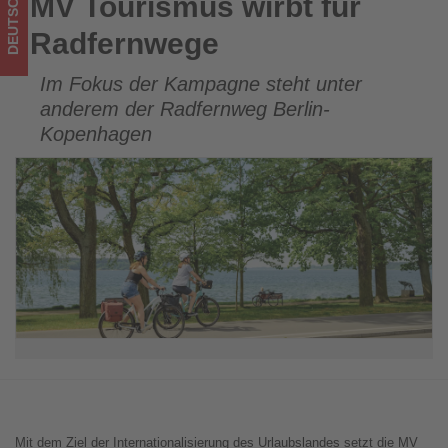
DEUTSCHLAND
MV Tourismus wirbt für
MV Tourismus wirbt für Radfernwege
ist!
Radfernwege
Im Fokus der Kampagne steht unter
anderem der Radfernweg Berlin-
Kopenhagen
Mit dem Ziel der Internationalisierung des Urlaubslandes setzt die MV