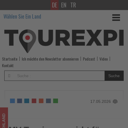
DE
EN
TR
MV
Wählen Sie Ein Land
Tourismus
wirbt
für
Radfernwege
Startseite
Ich möchte den Newsletter abonnieren
Podcast
Video
-
Kontakt
Wissen,
Suche
was
im
17.05.2026
Tourismus
los