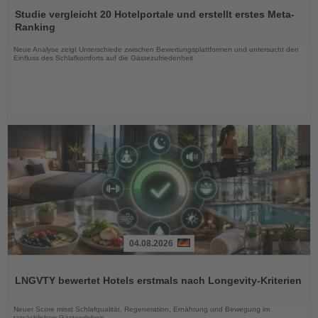
Sie
Studie vergleicht 20 Hotelportale und erstellt erstes Meta-
die
Ranking
Nachrichten
Neue Analyse zeigt Unterschiede zwischen Bewertungsplattformen und untersucht den
Einfluss des Schlafkomforts auf die Gästezufriedenheit
04.08.2026
Lesen
Sie
LNGVTY bewertet Hotels erstmals nach Longevity-Kriterien
die
Nachrichten
Neuer Score misst Schlafqualität, Regeneration, Ernährung und Bewegung im
tatsächlichen Gästeerlebnis