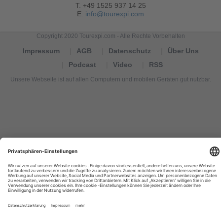
T. +49 1525 937 14 25
E.
info@tourexpi.com
Copyright 2020 Tourexpi.com - Alle Rechte Vorbehalten
Impressum
AGB
Datenschutz
Über Uns
Podcast
Video
RSS
Unsere Webseite ist auf allen Computern und mobilen Geräten gut nutzbar.
Tourexpi,
turizm
haberleri,
Reisebüros,
tourism
news,
noticias
de
turismo,
Tourismus
Nachrichten,
новости
туризма,
travel