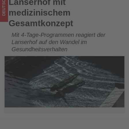
DEUTSCHLAND
Lanserhof mit
Lanserhof mit medizinischem Gesamtkonzept
medizinischem
Gesamtkonzept
Mit 4-Tage-Programmen reagiert der
Lanserhof auf den Wandel im
Gesundheitsverhalten