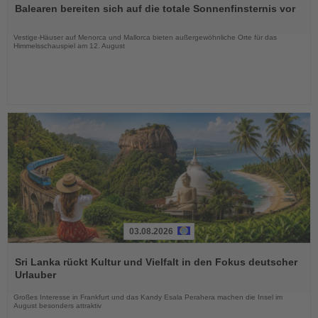
Balearen bereiten sich auf die totale Sonnenfinsternis vor
die
Nachrichten
Vestige-Häuser auf Menorca und Mallorca bieten außergewöhnliche Orte für das
Himmelsschauspiel am 12. August
03.08.2026
Lesen
Sie
Sri Lanka rückt Kultur und Vielfalt in den Fokus deutscher
die
Urlauber
Nachrichten
Großes Interesse in Frankfurt und das Kandy Esala Perahera machen die Insel im
August besonders attraktiv