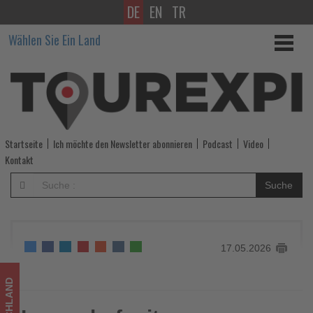
DE
EN
TR
Lanserhof
Wählen Sie Ein Land
mit
medizinischem
Gesamtkonzept
-
Startseite
Ich möchte den Newsletter abonnieren
Podcast
Video
Wissen,
Kontakt
was
Suche
im
Tourismus
17.05.2026
los
ist!