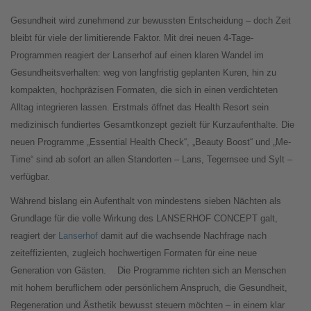
Gesundheit wird zunehmend zur bewussten Entscheidung – doch Zeit
bleibt für viele der limitierende Faktor. Mit drei neuen 4-Tage-
Programmen reagiert der Lanserhof auf einen klaren Wandel im
Gesundheitsverhalten: weg von langfristig geplanten Kuren, hin zu
kompakten, hochpräzisen Formaten, die sich in einen verdichteten
Alltag integrieren lassen. Erstmals öffnet das Health Resort sein
medizinisch fundiertes Gesamtkonzept gezielt für Kurzaufenthalte. Die
neuen Programme „Essential Health Check“, „Beauty Boost“ und „Me-
Time“ sind ab sofort an allen Standorten – Lans, Tegernsee und Sylt –
verfügbar.
Während bislang ein Aufenthalt von mindestens sieben Nächten als
Grundlage für die volle Wirkung des LANSERHOF CONCEPT galt,
reagiert der
Lanserhof
damit auf die wachsende Nachfrage nach
zeiteffizienten, zugleich hochwertigen Formaten für eine neue
Generation von Gästen.
Die Programme richten sich an Menschen
mit hohem beruflichem oder persönlichem Anspruch, die Gesundheit,
Regeneration und Ästhetik bewusst steuern möchten – in einem klar