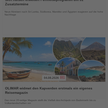
die
Zusatztermine
Nachrichten
Neue Abreisen nach Sri Lanka, Südkorea, Marokko und Ägypten reagieren auf die hohe
Nachfrage
04.08.2026
Lesen
Sie
OLIMAR widmet den Kapverden erstmals ein eigenes
die
Reisemagazin
Nachrichten
Das neue 20-seitige Magazin stellt die Vielfalt des Archipels von Badeinseln bis zu
Vulkanlandschaften vor