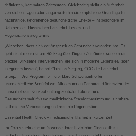
definierten, kompakten Zeitrahmen. Gleichzeitig bleibt ein Aufenthalt
von sieben Tagen oder länger weiterhin die empfohlene Grundlage für
nachhaltige, tiefgreifende gesundheitliche Effekte – insbesondere im
Rahmen des klassischen Lanserhof Fasten- und
Regenerationsprogramms.
„Wir sehen, dass sich der Anspruch an Gesundheit verändert hat. Es
geht nicht mehr nur um Rückzug über längere Zeiträume, sondern um
präzise, wirksame Interventionen, die sich in moderne Lebensrealitäten
integrieren lassen“, betont Christian Siegling, COO der Lanserhof
Group.
Drei Programme – drei klare Schwerpunkte für
unterschiedliche Bedürfnisse
Mit den neuen Formaten differenziert der
Lanserhof sein Konzept entlang zentraler Lebens- und
Gesundheitsbedürfnisse: medizinische Standortbestimmung, sichtbare
ästhetische Verbesserung und mentale Regeneration.
Essential Health Check – medizinische Klarheit in kurzer Zeit
Im Fokus steht eine umfassende, interdisziplinäre Diagnostik mit
ärztlicher Begleitung. Innerhalb von vier Tagen entsteht ein präzises