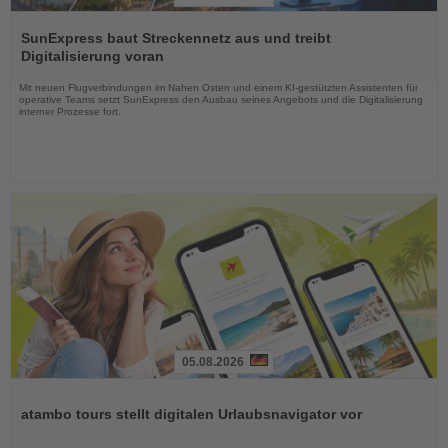
Lesen
Sie
SunExpress baut Streckennetz aus und treibt
die
Digitalisierung voran
Nachrichten
Mit neuen Flugverbindungen im Nahen Osten und einem KI-gestützten Assistenten für
operative Teams setzt SunExpress den Ausbau seines Angebots und die Digitalisierung
interner Prozesse fort.
05.08.2026
Lesen
Sie
atambo tours stellt digitalen Urlaubsnavigator vor
die
Nachrichten