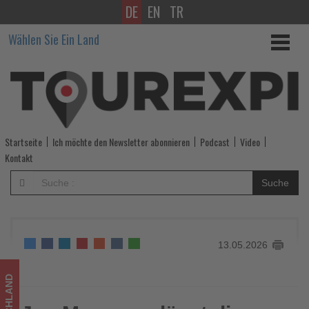
DE
EN
TR
Jan
Wählen Sie Ein Land
Mayer
verlässt
die
Geschäftsführung
Startseite
Ich möchte den Newsletter abonnieren
Podcast
Video
von
Kontakt
alltours
Suche
-
Wissen,
13.05.2026
was
im