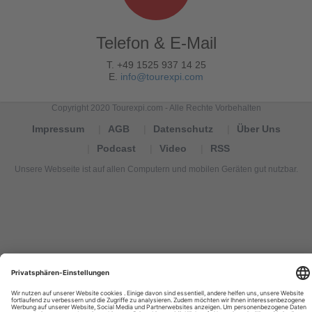
Telefon & E-Mail
T. +49 1525 937 14 25
E.
info@tourexpi.com
Copyright 2020 Tourexpi.com - Alle Rechte Vorbehalten
Impressum
AGB
Datenschutz
Über Uns
Podcast
Video
RSS
Unsere Webseite ist auf allen Computern und mobilen Geräten gut nutzbar.
Tourexpi,
turizm
haberleri,
Reisebüros,
tourism
news,
noticias
de
turismo,
Tourismus