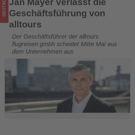
DEUTSCHLAND
Jan Mayer verlässt die
Jan Mayer verlässt die Geschäftsführung von alltours
Tourismus
Geschäftsführung von
los
alltours
ist!
Der Geschäftsführer der alltours
flugreisen gmbh scheidet Mitte Mai aus
dem Unternehmen aus