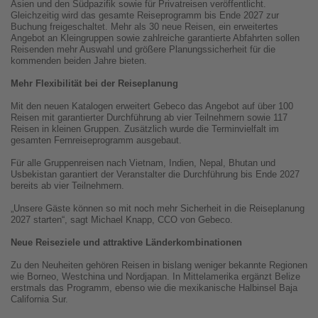
Asien und den Südpazifik sowie für Privatreisen veröffentlicht.
Gleichzeitig wird das gesamte Reiseprogramm bis Ende 2027 zur
Buchung freigeschaltet. Mehr als 30 neue Reisen, ein erweitertes
Angebot an Kleingruppen sowie zahlreiche garantierte Abfahrten sollen
Reisenden mehr Auswahl und größere Planungssicherheit für die
kommenden beiden Jahre bieten.
Mehr Flexibilität bei der Reiseplanung
Mit den neuen Katalogen erweitert Gebeco das Angebot auf über 100
Reisen mit garantierter Durchführung ab vier Teilnehmern sowie 117
Reisen in kleinen Gruppen. Zusätzlich wurde die Terminvielfalt im
gesamten Fernreiseprogramm ausgebaut.
Für alle Gruppenreisen nach Vietnam, Indien, Nepal, Bhutan und
Usbekistan garantiert der Veranstalter die Durchführung bis Ende 2027
bereits ab vier Teilnehmern.
„Unsere Gäste können so mit noch mehr Sicherheit in die Reiseplanung
2027 starten“, sagt Michael Knapp, CCO von Gebeco.
Neue Reiseziele und attraktive Länderkombinationen
Zu den Neuheiten gehören Reisen in bislang weniger bekannte Regionen
wie Borneo, Westchina und Nordjapan. In Mittelamerika ergänzt Belize
erstmals das Programm, ebenso wie die mexikanische Halbinsel Baja
California Sur.