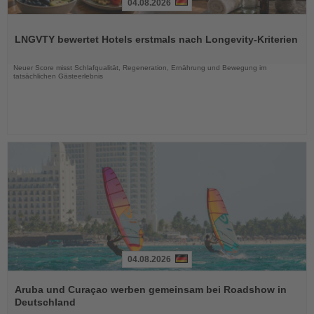
04.08.2026
Lesen
Sie
LNGVTY bewertet Hotels erstmals nach Longevity-Kriterien
die
Nachrichten
Neuer Score misst Schlafqualität, Regeneration, Ernährung und Bewegung im
tatsächlichen Gästeerlebnis
04.08.2026
Lesen
Sie
Aruba und Curaçao werben gemeinsam bei Roadshow in
die
Deutschland
Nachrichten