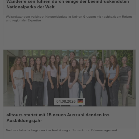
Sie
Wanderreisen führen durch einige der beeindruckendsten
die
Nationalparks der Welt
Nachrichten
Weltweitwandern verbindet Naturerlebnisse in kleinen Gruppen mit nachhaltigem Reisen
und regionaler Expertise
04.08.2026
Lesen
Sie
alltours startet mit 15 neuen Auszubildenden ins
die
Ausbildungsjahr
Nachrichten
Nachwuchskräfte beginnen ihre Ausbildung in Touristik und Büromanagement