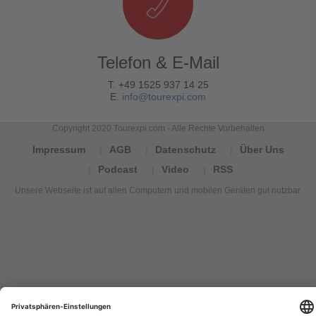
Telefon & E-Mail
T. +49 1525 937 14 25
E.
info@tourexpi.com
Copyright 2020 Tourexpi.com - Alle Rechte Vorbehalten
Impressum
AGB
Datenschutz
Über Uns
Podcast
Video
RSS
Unsere Webseite ist auf allen Computern und mobilen Geräten gut nutzbar.
Tourexpi,
turizm
haberleri,
Reisebüros,
tourism
news,
noticias
de