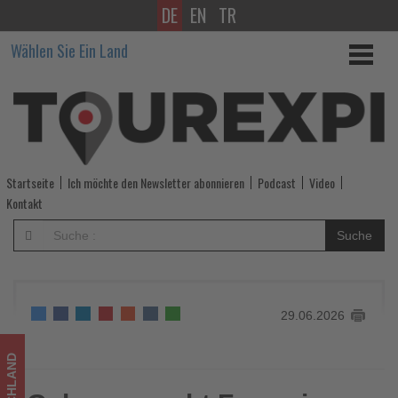
DE
EN
TR
Gebeco
Wählen Sie Ein Land
macht
Fernreisen
bis
Ende
Startseite
Ich möchte den Newsletter abonnieren
Podcast
Video
2027
Kontakt
buchbar
Suche
-
Wissen,
29.06.2026
was
im