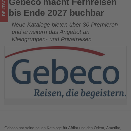
DEUTSCHLAND
Gebeco macht Fernreisen
Gebeco macht Fernreisen bis Ende 2027 buchbar
Tourismus
bis Ende 2027 buchbar
los
Neue Kataloge bieten über 30 Premieren
ist!
und erweitern das Angebot an
Kleingruppen- und Privatreisen
Gebeco hat seine neuen Kataloge für Afrika und den Orient, Amerika,