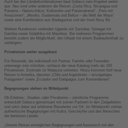
Auch bei den Länderkombinationen baut Gebeco sein Angebot weiter
aus. Neu sind unter anderem die Reisen „Costa Rica, Nicaragua und
Panama – Naturschätze, Kulturerbe und Panamakanal“, „Peru mit
Amazonien“, „Mexiko, Guatemala und Belize – die Welt der Maya“
sowie eine Kombination aus Madagaskar und der Insel Nosy Bé.
Weitere Rundreisen verbinden Uganda mit Sansibar, Senegal mit
Gambia sowie Südafrika mit Mauritius. Bei mehreren Programmen
besteht zudem die Möglichkeit, den Urlaub mit einem Badeaufenthalt zu
verlängern.
Privatreisen weiter ausgebaut
Für Reisende, die individuell mit Partner, Familie oder Freunden
unterwegs sein möchten, umfasst der neue Katalog mehr als 100
Privatreisen. Erstmals ist Malaysia vertreten. Hinzu kommen fünf neue
Reisen in Amerika, darunter „Chile und Argentinien – einzigartiges
Patagonien“ sowie „Ecuador und Galápagos zum Kennenlernen“.
Begegnungen stehen im Mittelpunkt
Ob Erlebnis-, Studien- oder Privatreise – sämtliche Programme
entwickelt Gebeco gemeinsam mit seinen Partnern in den Zielgebieten
und setzt dabei auf erfahrene Reiseleiter vor Ort. Im Mittelpunkt stehen
authentische Begegnungen mit Kultur, Geschichte und den Menschen
der bereisten Länder.
„Unsere Reisen ermöglichen Begegnungen und Austausch mit den