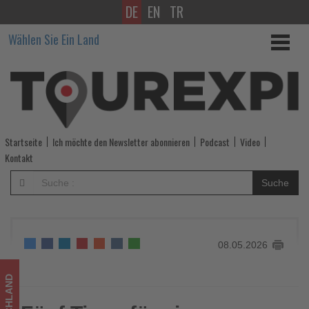
DE
EN
TR
Fünf
Wählen Sie Ein Land
Tipps
für
einen
Städtetrip
Startseite
Ich möchte den Newsletter abonnieren
Podcast
Video
nach
Kontakt
Köln
Suche
-
Wissen,
08.05.2026
was
im