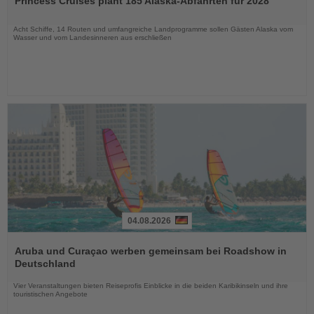
Princess Cruises plant 185 Alaska-Abfahrten für 2028
die
Nachrichten
Acht Schiffe, 14 Routen und umfangreiche Landprogramme sollen Gästen Alaska vom
Wasser und vom Landesinneren aus erschließen
04.08.2026
Lesen
Sie
Aruba und Curaçao werben gemeinsam bei Roadshow in
die
Deutschland
Nachrichten
Vier Veranstaltungen bieten Reiseprofis Einblicke in die beiden Karibikinseln und ihre
touristischen Angebote