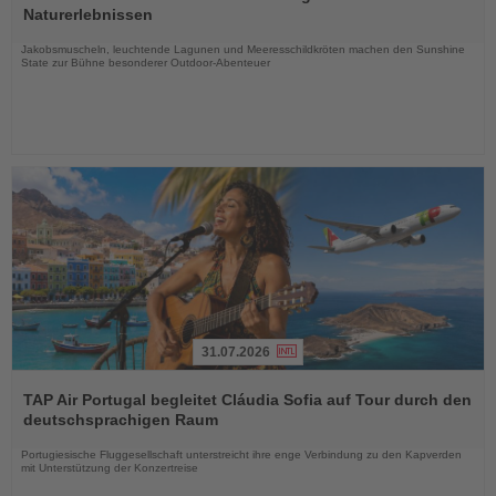
die
Naturerlebnissen
Nachrichten
Jakobsmuscheln, leuchtende Lagunen und Meeresschildkröten machen den Sunshine
State zur Bühne besonderer Outdoor-Abenteuer
31.07.2026
Lesen
Sie
TAP Air Portugal begleitet Cláudia Sofia auf Tour durch den
die
deutschsprachigen Raum
Nachrichten
Portugiesische Fluggesellschaft unterstreicht ihre enge Verbindung zu den Kapverden
mit Unterstützung der Konzertreise