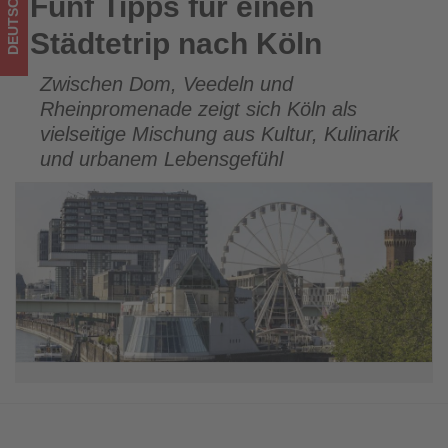
DEUTSCHLAND
Fünf Tipps für einen
Fünf Tipps für einen Städtetrip nach Köln
Tourismus
Städtetrip nach Köln
los
Zwischen Dom, Veedeln und
ist!
Rheinpromenade zeigt sich Köln als
vielseitige Mischung aus Kultur, Kulinarik
und urbanem Lebensgefühl