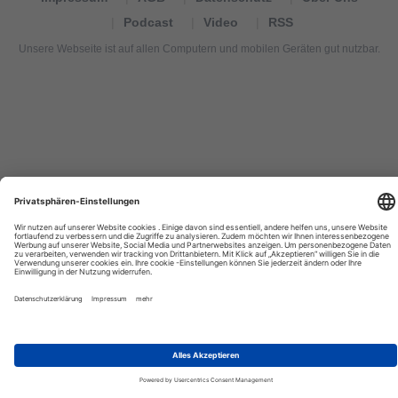
Podcast
Video
RSS
Unsere Webseite ist auf allen Computern und mobilen Geräten gut nutzbar.
Tourexpi,
turizm
haberleri,
Reisebüros,
tourism
news,
noticias
de
turismo,
Tourismus
Nachrichten,
новости
туризма,
travel
tourism
news,
international
tourism
news,