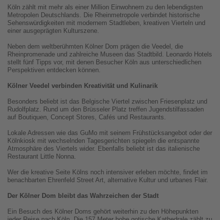
Köln zählt mit mehr als einer Million Einwohnern zu den lebendigsten
Metropolen Deutschlands. Die Rheinmetropole verbindet historische
Sehenswürdigkeiten mit modernem Stadtleben, kreativen Vierteln und
einer ausgeprägten Kulturszene.
Neben dem weltberühmten Kölner Dom prägen die Veedel, die
Rheinpromenade und zahlreiche Museen das Stadtbild. Leonardo Hotels
stellt fünf Tipps vor, mit denen Besucher Köln aus unterschiedlichen
Perspektiven entdecken können.
Kölner Veedel verbinden Kreativität und Kulinarik
Besonders beliebt ist das Belgische Viertel zwischen Friesenplatz und
Rudolfplatz. Rund um den Brüsseler Platz treffen Jugendstilfassaden
auf Boutiquen, Concept Stores, Cafés und Restaurants.
Lokale Adressen wie das GuMo mit seinem Frühstücksangebot oder der
Kölnkiosk mit wechselnden Tagesgerichten spiegeln die entspannte
Atmosphäre des Viertels wider. Ebenfalls beliebt ist das italienische
Restaurant Little Nonna.
Wer die kreative Seite Kölns noch intensiver erleben möchte, findet im
benachbarten Ehrenfeld Street Art, alternative Kultur und urbanes Flair.
Der Kölner Dom bleibt das Wahrzeichen der Stadt
Ein Besuch des Kölner Doms gehört weiterhin zu den Höhepunkten
jeder Reise nach Köln. Die 157 Meter hohe gotische Kathedrale zählt zu