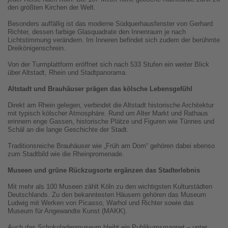
den größten Kirchen der Welt.
Besonders auffällig ist das moderne Südquerhausfenster von Gerhard
Richter, dessen farbige Glasquadrate den Innenraum je nach
Lichtstimmung verändern. Im Inneren befindet sich zudem der berühmte
Dreikönigenschrein.
Von der Turmplattform eröffnet sich nach 533 Stufen ein weiter Blick
über Altstadt, Rhein und Stadtpanorama.
Altstadt und Brauhäuser prägen das kölsche Lebensgefühl
Direkt am Rhein gelegen, verbindet die Altstadt historische Architektur
mit typisch kölscher Atmosphäre. Rund um Alter Markt und Rathaus
erinnern enge Gassen, historische Plätze und Figuren wie Tünnes und
Schäl an die lange Geschichte der Stadt.
Traditionsreiche Brauhäuser wie „Früh am Dom“ gehören dabei ebenso
zum Stadtbild wie die Rheinpromenade.
Museen und grüne Rückzugsorte ergänzen das Stadterlebnis
Mit mehr als 100 Museen zählt Köln zu den wichtigsten Kulturstädten
Deutschlands. Zu den bekanntesten Häusern gehören das Museum
Ludwig mit Werken von Picasso, Warhol und Richter sowie das
Museum für Angewandte Kunst (MAKK).
Auch das Schokoladenmuseum bleibt ein Publikumsmagnet – unter