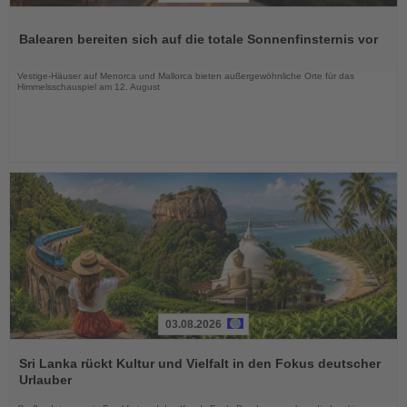
Lesen
Sie
Balearen bereiten sich auf die totale Sonnenfinsternis vor
die
Nachrichten
Vestige-Häuser auf Menorca und Mallorca bieten außergewöhnliche Orte für das
Himmelsschauspiel am 12. August
03.08.2026
Lesen
Sie
Sri Lanka rückt Kultur und Vielfalt in den Fokus deutscher
die
Urlauber
Nachrichten