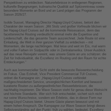
Perspektiven zu entdecken. Naturerlebnisse in entlegenen Regionen,
kulturelle Begegnungen, kulinarische Qualität auf Spitzenniveau sowie
besondere Momente an Bord und an Land prägen das Programm der
Saison 2026/27.
Isolde Susset, Managing Director Hapag-Lloyd Cruises, betont den
Charakter der neuen Saison: „Mit Stolz und großer Vorfreude blicken wir
bei Hapag-Lloyd Cruises auf die kommende Reisesaison, denn das
facettenreiche Routing verdeutlicht einmal mehr die Expertise und
Leidenschaft, die das gesamte Team auszeichnet. Jede Route ist eine
Einladung, die Welt in ihrer ganzen Vielfalt zu entdecken – mit
Momenten, die lange nachklingen. Mal leise und weit im Eis, mal warm
und voller Farben im Südpazifik oder in Zentralamerika. Unser Ausblick
auf das neue Reisejahr vereint, was unsere Gäste an uns schätzen: die
Zeit für Individualität, die Exzellenz im Routing und den Raum für echte
Entdeckungen.“
Auch aus kommerzieller Sicht steht die bewusste Reiseentscheidung
im Fokus. Clas Eckholt, Vice President Commercial TUI Cruises,
ordnet die Kampagne ein: „Hapag-Lloyd Cruises verbindet
maßgeschneiderten Service, unvergleichlichen Komfort und bewusst
kuratierte Routen zu außergewöhnlichen Reiseerlebnissen, die
nachhaltig inspirieren. Die Wave Season steht für genau diese Weitsicht
und höchste Standards. Wer sich früh entscheidet, sichert sich nicht
nur seine Wunschreise, sondern ein Erlebnis, das in dieser Form nur
Hapag-Lloyd Cruises bietet. Unsere Gäste planen bewusst und mit
einem hohen Anspruch. Die Kampagne zur Wave Season bringt dieses
Selbstverständnis auf den Punkt: früh zu wählen, bedeutet, Exzellenz