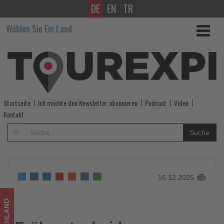
DE
EN
TR
Früh
Wählen Sie Ein Land
entscheiden,
exzellent
reisen:
Hapag-
Startseite
Ich möchte den Newsletter abonnieren
Podcast
Video
Lloyd
Kontakt
Cruises
Suche
startet
die
16.12.2025
Wave
Season