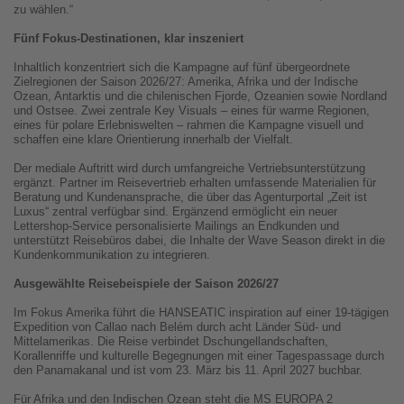
zu wählen.“
Fünf Fokus-Destinationen, klar inszeniert
Inhaltlich konzentriert sich die Kampagne auf fünf übergeordnete
Zielregionen der Saison 2026/27: Amerika, Afrika und der Indische
Ozean, Antarktis und die chilenischen Fjorde, Ozeanien sowie Nordland
und Ostsee. Zwei zentrale Key Visuals – eines für warme Regionen,
eines für polare Erlebniswelten – rahmen die Kampagne visuell und
schaffen eine klare Orientierung innerhalb der Vielfalt.
Der mediale Auftritt wird durch umfangreiche Vertriebsunterstützung
ergänzt. Partner im Reisevertrieb erhalten umfassende Materialien für
Beratung und Kundenansprache, die über das Agenturportal „Zeit ist
Luxus“ zentral verfügbar sind. Ergänzend ermöglicht ein neuer
Lettershop-Service personalisierte Mailings an Endkunden und
unterstützt Reisebüros dabei, die Inhalte der Wave Season direkt in die
Kundenkommunikation zu integrieren.
Ausgewählte Reisebeispiele der Saison 2026/27
Im Fokus Amerika führt die HANSEATIC inspiration auf einer 19-tägigen
Expedition von Callao nach Belém durch acht Länder Süd- und
Mittelamerikas. Die Reise verbindet Dschungellandschaften,
Korallenriffe und kulturelle Begegnungen mit einer Tagespassage durch
den Panamakanal und ist vom 23. März bis 11. April 2027 buchbar.
Für Afrika und den Indischen Ozean steht die MS EUROPA 2