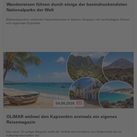
Sie
Wanderreisen führen durch einige der beeindruckendsten
die
Nationalparks der Welt
Nachrichten
Weltweitwandern verbindet Naturerlebnisse in kleinen Gruppen mit nachhaltigem Reisen
und regionaler Expertise
04.08.2026
Lesen
Sie
OLIMAR widmet den Kapverden erstmals ein eigenes
die
Reisemagazin
Nachrichten
Das neue 20-seitige Magazin stellt die Vielfalt des Archipels von Badeinseln bis zu
Vulkanlandschaften vor