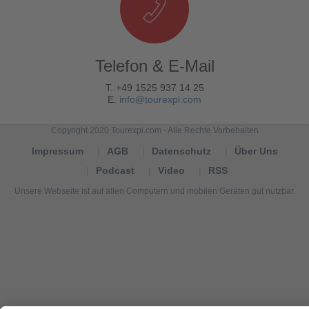
Telefon & E-Mail
T. +49 1525 937 14 25
E.
info@tourexpi.com
Copyright 2020 Tourexpi.com - Alle Rechte Vorbehalten
Impressum
AGB
Datenschutz
Über Uns
Podcast
Video
RSS
Unsere Webseite ist auf allen Computern und mobilen Geräten gut nutzbar.
Tourexpi,
turizm
haberleri,
Reisebüros,
tourism
news,
noticias
de