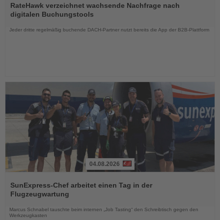
Sie
RateHawk verzeichnet wachsende Nachfrage nach
die
digitalen Buchungstools
Nachrichten
Jeder dritte regelmäßig buchende DACH-Partner nutzt bereits die App der B2B-Plattform
04.08.2026
Lesen
Sie
SunExpress-Chef arbeitet einen Tag in der
die
Flugzeugwartung
Nachrichten
Marcus Schnabel tauschte beim internen „Job Tasting“ den Schreibtisch gegen den
Werkzeugkasten