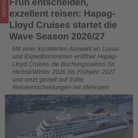
DEUTSCHLAND
Früh entscheiden,
Früh entscheiden, exzellent reisen: Hapag-Lloyd Cruises
2026/27
startet die Wave Season 2026/27
exzellent reisen: Hapag-
-
Lloyd Cruises startet die
Wissen,
Wave Season 2026/27
was
Mit einer kuratierten Auswahl an Luxus-
im
und Expeditionsreisen eröffnet Hapag-
Tourismus
Lloyd Cruises die Buchungssaison für
Herbst/Winter 2026 bis Frühjahr 2027
los
und setzt gezielt auf frühe
Reiseentscheidungen mit Mehrwert
ist!