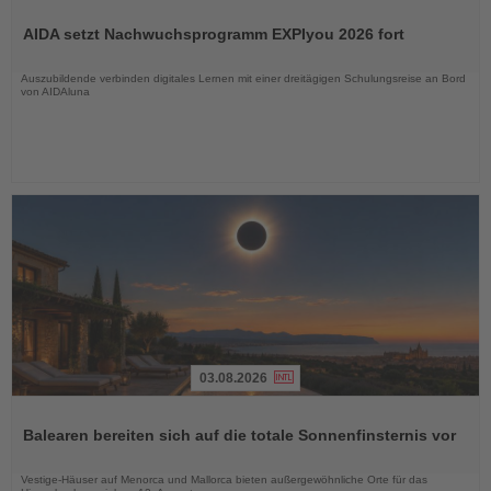
Lesen
Sie
AIDA setzt Nachwuchsprogramm EXPIyou 2026 fort
die
Nachrichten
Auszubildende verbinden digitales Lernen mit einer dreitägigen Schulungsreise an Bord
von AIDAluna
03.08.2026
Lesen
Sie
Balearen bereiten sich auf die totale Sonnenfinsternis vor
die
Nachrichten
Vestige-Häuser auf Menorca und Mallorca bieten außergewöhnliche Orte für das