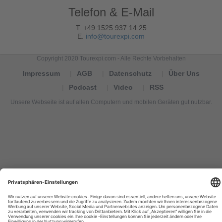
Telefon & E-Mail
T. +49 1525 937 14 25
E.
info@tourexpi.com
Copyright 2020 Tourexpi.com - Alle Rechte Vorbehalten
Impressum
AGB
Datenschutz
Über Uns
Podcast
Video
RSS
Unsere Webseite ist auf allen Computern und mobilen Geräten gut nutzbar.
Tourexpi,
turizm
haberleri,
Reisebüros,
tourism
news,
noticias
de
turismo,
Tourismus
Nachrichten,
новости