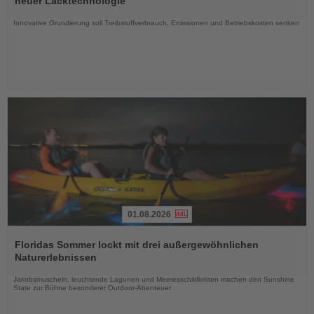
neuer Lacktechnologie
Nachrichten
Innovative Grundierung soll Treibstoffverbrauch, Emissionen und Betriebskosten senken
01.08.2026
Lesen
Sie
Floridas Sommer lockt mit drei außergewöhnlichen
die
Naturerlebnissen
Nachrichten
Jakobsmuscheln, leuchtende Lagunen und Meeresschildkröten machen den Sunshine
State zur Bühne besonderer Outdoor-Abenteuer