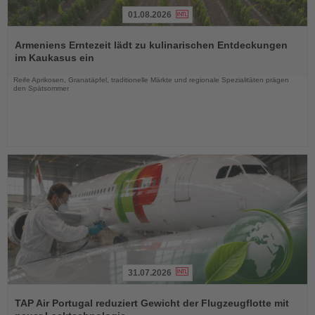
01.08.2026
Lesen
Sie
Armeniens Erntezeit lädt zu kulinarischen Entdeckungen
die
im Kaukasus ein
Nachrichten
Reife Aprikosen, Granatäpfel, traditionelle Märkte und regionale Spezialitäten prägen
den Spätsommer
31.07.2026
Lesen
Sie
TAP Air Portugal reduziert Gewicht der Flugzeugflotte mit
die