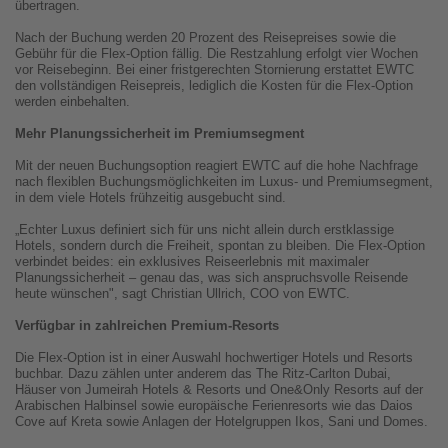
übertragen.
Nach der Buchung werden 20 Prozent des Reisepreises sowie die
Gebühr für die Flex-Option fällig. Die Restzahlung erfolgt vier Wochen
vor Reisebeginn. Bei einer fristgerechten Stornierung erstattet EWTC
den vollständigen Reisepreis, lediglich die Kosten für die Flex-Option
werden einbehalten.
Mehr Planungssicherheit im Premiumsegment
Mit der neuen Buchungsoption reagiert EWTC auf die hohe Nachfrage
nach flexiblen Buchungsmöglichkeiten im Luxus- und Premiumsegment,
in dem viele Hotels frühzeitig ausgebucht sind.
„Echter Luxus definiert sich für uns nicht allein durch erstklassige
Hotels, sondern durch die Freiheit, spontan zu bleiben. Die Flex-Option
verbindet beides: ein exklusives Reiseerlebnis mit maximaler
Planungssicherheit – genau das, was sich anspruchsvolle Reisende
heute wünschen", sagt Christian Ullrich, COO von EWTC.
Verfügbar in zahlreichen Premium-Resorts
Die Flex-Option ist in einer Auswahl hochwertiger Hotels und Resorts
buchbar. Dazu zählen unter anderem das The Ritz-Carlton Dubai,
Häuser von Jumeirah Hotels & Resorts und One&Only Resorts auf der
Arabischen Halbinsel sowie europäische Ferienresorts wie das Daios
Cove auf Kreta sowie Anlagen der Hotelgruppen Ikos, Sani und Domes.