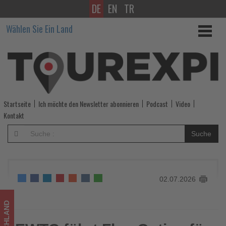
DE
EN
TR
EWTC
Wählen Sie Ein Land
führt
Flex-
Option
für
Startseite
Ich möchte den Newsletter abonnieren
Podcast
Video
Hotelbuchungen
Kontakt
ein
Suche
-
Wissen,
02.07.2026
was
im