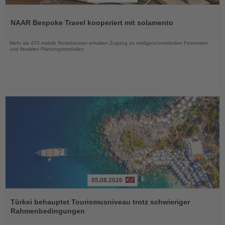
Lesen
Sie
NAAR Bespoke Travel kooperiert mit solamento
die
Nachrichten
Mehr als 470 mobile Reiseberater erhalten Zugang zu maßgeschneiderten Fernreisen
und flexiblen Planungsmodellen
05.08.2026
Lesen
Sie
Türkei behauptet Tourismusniveau trotz schwieriger
die
Rahmenbedingungen
Nachrichten