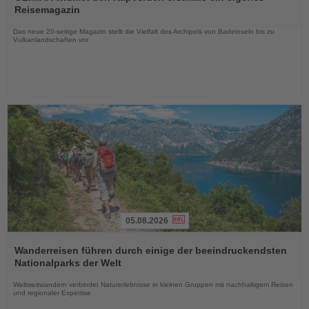
die
Reisemagazin
Nachrichten
Das neue 20-seitige Magazin stellt die Vielfalt des Archipels von Badeinseln bis zu
Vulkanlandschaften vor
05.08.2026
Lesen
Sie
Wanderreisen führen durch einige der beeindruckendsten
die
Nationalparks der Welt
Nachrichten
Weltweitwandern verbindet Naturerlebnisse in kleinen Gruppen mit nachhaltigem Reisen
und regionaler Expertise