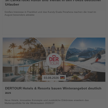
Sri Lanka rückt Kultur und Vielfalt in den Fokus deutscher
die
Urlauber
Nachrichten
Großes Interesse in Frankfurt und das Kandy Esala Perahera machen die Insel im
August besonders attraktiv
03.08.2026
Lesen
Sie
DERTOUR Hotels & Resorts bauen Winterangebot deutlich
die
aus
Nachrichten
Neue Hotels, innovative Konzepte und zusätzliche Erlebnisse erweitern das
Markenportfolio für die Wintersaison 2026/27