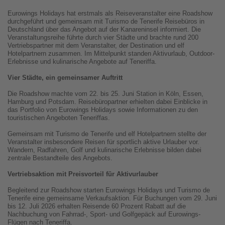
Eurowings Holidays hat erstmals als Reiseveranstalter eine Roadshow
durchgeführt und gemeinsam mit Turismo de Tenerife Reisebüros in
Deutschland über das Angebot auf der Kanareninsel informiert. Die
Veranstaltungsreihe führte durch vier Städte und brachte rund 200
Vertriebspartner mit dem Veranstalter, der Destination und elf
Hotelpartnern zusammen. Im Mittelpunkt standen Aktivurlaub, Outdoor-
Erlebnisse und kulinarische Angebote auf Teneriffa.
Vier Städte, ein gemeinsamer Auftritt
Die Roadshow machte vom 22. bis 25. Juni Station in Köln, Essen,
Hamburg und Potsdam. Reisebüropartner erhielten dabei Einblicke in
das Portfolio von Eurowings Holidays sowie Informationen zu den
touristischen Angeboten Teneriffas.
Gemeinsam mit Turismo de Tenerife und elf Hotelpartnern stellte der
Veranstalter insbesondere Reisen für sportlich aktive Urlauber vor.
Wandern, Radfahren, Golf und kulinarische Erlebnisse bilden dabei
zentrale Bestandteile des Angebots.
Vertriebsaktion mit Preisvorteil für Aktivurlauber
Begleitend zur Roadshow starten Eurowings Holidays und Turismo de
Tenerife eine gemeinsame Verkaufsaktion. Für Buchungen vom 29. Juni
bis 12. Juli 2026 erhalten Reisende 60 Prozent Rabatt auf die
Nachbuchung von Fahrrad-, Sport- und Golfgepäck auf Eurowings-
Flügen nach Teneriffa.