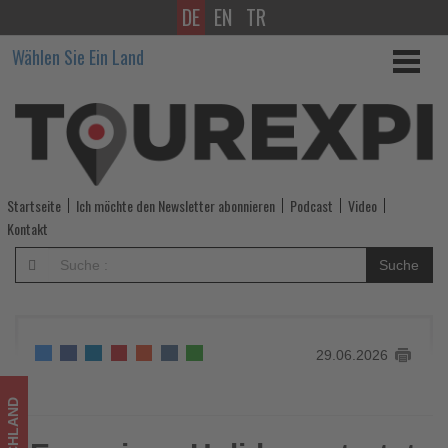
DE
EN
TR
Eurowings
Wählen Sie Ein Land
Holidays
startet
erste
Roadshow
Startseite
Ich möchte den Newsletter abonnieren
Podcast
Video
mit
Kontakt
Teneriffa
Suche
-
Wissen,
29.06.2026
was
im