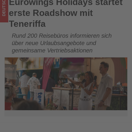
DEUTSCHLAND
Eurowings Holidays startet
Eurowings Holidays startet erste Roadshow mit Teneriffa
Tourismus
erste Roadshow mit
los
Teneriffa
ist!
Rund 200 Reisebüros informieren sich
über neue Urlaubsangebote und
gemeinsame Vertriebsaktionen