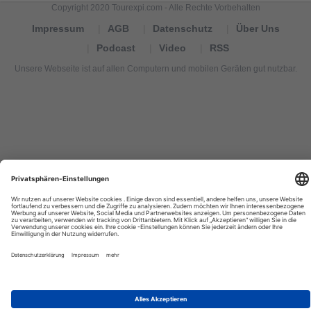
Copyright 2020 Tourexpi.com - Alle Rechte Vorbehalten
Impressum
AGB
Datenschutz
Über Uns
Podcast
Video
RSS
Unsere Webseite ist auf allen Computern und mobilen Geräten gut nutzbar.
Tourexpi,
turizm
haberleri,
Reisebüros,
tourism
news,
noticias
de
turismo,
Tourismus
Nachrichten,
новости
туризма,
travel
tourism
news,
international