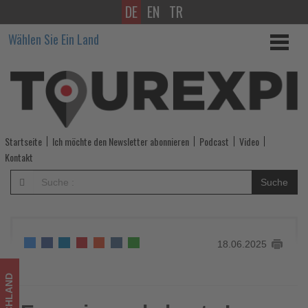
DE
EN
TR
Eurowings
Wählen Sie Ein Land
als
beste
Low-
Cost-
Startseite
Ich möchte den Newsletter abonnieren
Podcast
Video
Airline
Kontakt
Europas
Suche
2025
ausgezeichnet
18.06.2025
-
Wissen,