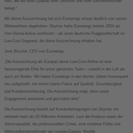
sein, die die hohe Qualität ihres Services und ihrer Gastfreundschaft
belegt.“
Mit dieser Auszeichnung hat sich Eurowings erneut deutlich von seinen
Mitbewerbern abgehoben. Skytrax hatte Eurowings bereits 2024 als
Vier-Sterne-Airline zertifiziert – als erste deutsche Fluggesellschaft im
Low-Cost-Segment, die diese Auszeichnung erhalten hat.
Jens Bischof, CEO von Eurowings:
„Die Auszeichnung als Europas beste Low-Cost-Airline ist eine
herausragende Ehre für unser gesamtes Team – sowohl in der Luft als
auch am Boden. Wir haben Eurowings in den letzten Jahren konsequent
neu aufgestellt, mit einem klaren Fokus auf Qualität, Zuverlässigkeit
und Kundenorientierung. Die Auszeichnung zeigt, dass unser
Engagement anerkannt und geschätzt wird.“
Die Auszeichnung basiert auf Kundenbefragungen von Skytrax mit
weltweit mehr als 20 Millionen Antworten. Laut der Analyse waren die
Servicequalität, die professionellen Crews, eine moderne Flotte und
Alleinstellungsmerkmale wie Lounge-Zugang, flexible