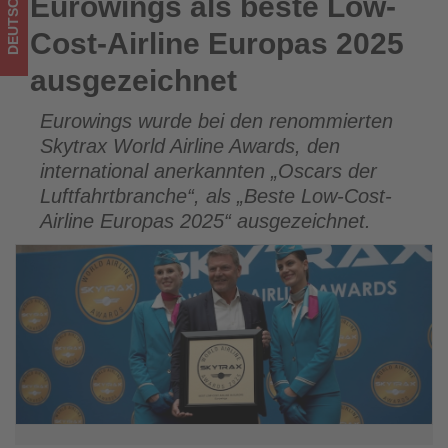
DEUTSCHLAND
Eurowings als beste Low-
Eurowings als beste Low-Cost-Airline Europas 2025
was
ausgezeichnet
Cost-Airline Europas 2025
im
ausgezeichnet
Tourismus
Eurowings wurde bei den renommierten
los
Skytrax World Airline Awards, den
ist!
international anerkannten „Oscars der
Luftfahrtbranche“, als „Beste Low-Cost-
Airline Europas 2025“ ausgezeichnet.