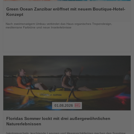
Lesen
Sie
Green Ocean Zanzibar eröffnet mit neuem Boutique-Hotel-
die
Konzept
Nachrichten
Nach zweimonatigem Umbau verbindet das Haus organisches Tropendesign,
mediterrane Farbtöne und neue Inselerlebnisse
01.08.2026
Lesen
Sie
Floridas Sommer lockt mit drei außergewöhnlichen
die
Naturerlebnissen
Nachrichten
Jakobsmuscheln, leuchtende Lagunen und Meeresschildkröten machen den Sunshine