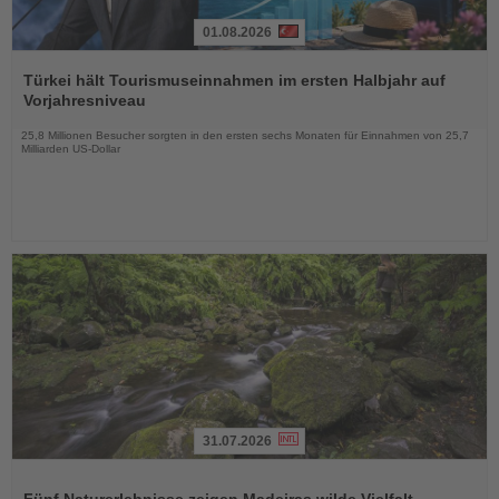
01.08.2026
Lesen
Sie
Türkei hält Tourismuseinnahmen im ersten Halbjahr auf
die
Vorjahresniveau
Nachrichten
25,8 Millionen Besucher sorgten in den ersten sechs Monaten für Einnahmen von 25,7
Milliarden US-Dollar
31.07.2026
Lesen
Sie
Fünf Naturerlebnisse zeigen Madeiras wilde Vielfalt