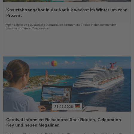
Lesen
Sie
Kreuzfahrtangebot in der Karibik wächst im Winter um zehn
die
Prozent
Nachrichten
Mehr Schiffe und zusätzliche Kapazitäten könnten die Preise in der kommenden
Wintersaison unter Druck setzen
31.07.2026
Lesen
Sie
Carnival informiert Reisebüros über Routen, Celebration
die
Key und neuen Megaliner
Nachrichten