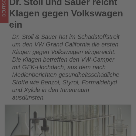
DEUTSCHLAND
Dr. Stoll und Sauer reicht
Dr. Stoll und Sauer reicht Klagen gegen Volkswagen ein
was
Klagen gegen Volkswagen
im
ein
Tourismus
Dr. Stoll & Sauer hat im Schadstoffstreit
los
um den VW Grand California die ersten
ist!
Klagen gegen Volkswagen eingereicht.
Die Klagen betreffen den VW-Camper
mit GFK-Hochdach, aus dem nach
Medienberichten gesundheitsschädliche
Stoffe wie Benzol, Styrol, Formaldehyd
und Xylole in den Innenraum
ausdünsten.