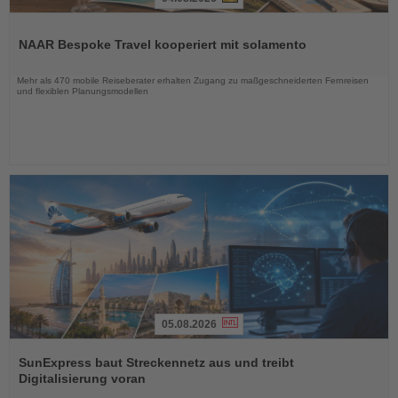
Lesen
Sie
NAAR Bespoke Travel kooperiert mit solamento
die
Nachrichten
Mehr als 470 mobile Reiseberater erhalten Zugang zu maßgeschneiderten Fernreisen
und flexiblen Planungsmodellen
05.08.2026
Lesen
Sie
SunExpress baut Streckennetz aus und treibt
die
Digitalisierung voran
Nachrichten