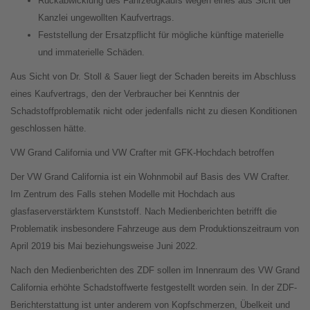
Rückabwicklung des Fahrzeugkaufs wegen eines aus Sicht der
Kanzlei ungewollten Kaufvertrags.
Feststellung der Ersatzpflicht für mögliche künftige materielle
und immaterielle Schäden.
Aus Sicht von Dr. Stoll & Sauer liegt der Schaden bereits im Abschluss
eines Kaufvertrags, den der Verbraucher bei Kenntnis der
Schadstoffproblematik nicht oder jedenfalls nicht zu diesen Konditionen
geschlossen hätte.
VW Grand California und VW Crafter mit GFK-Hochdach betroffen
Der VW Grand California ist ein Wohnmobil auf Basis des VW Crafter.
Im Zentrum des Falls stehen Modelle mit Hochdach aus
glasfaserverstärktem Kunststoff. Nach Medienberichten betrifft die
Problematik insbesondere Fahrzeuge aus dem Produktionszeitraum von
April 2019 bis Mai beziehungsweise Juni 2022.
Nach den Medienberichten des ZDF sollen im Innenraum des VW Grand
California erhöhte Schadstoffwerte festgestellt worden sein. In der ZDF-
Berichterstattung ist unter anderem von Kopfschmerzen, Übelkeit und