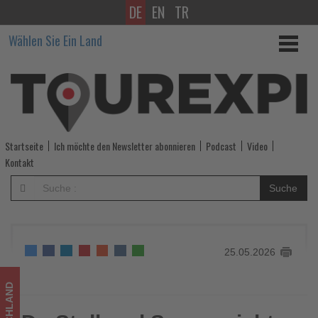
DE
EN
TR
Dr.
Wählen Sie Ein Land
Stoll
und
Sauer
reicht
Startseite
Ich möchte den Newsletter abonnieren
Podcast
Video
Klagen
Kontakt
gegen
Suche
Volkswagen
ein
25.05.2026
-
Wissen,