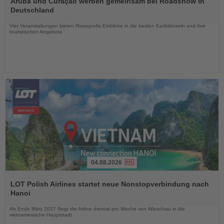
Aruba und Curaçao werben gemeinsam bei Roadshow in
die
Deutschland
Nachrichten
Vier Veranstaltungen bieten Reiseprofis Einblicke in die beiden Karibikinseln und ihre
touristischen Angebote
04.08.2026
Lesen
Sie
LOT Polish Airlines startet neue Nonstopverbindung nach
die
Hanoi
Nachrichten
Ab Ende März 2027 fliegt die Airline dreimal pro Woche von Warschau in die
vietnamesische Hauptstadt