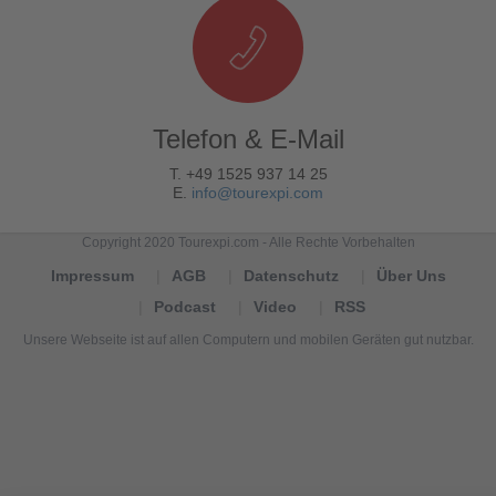
Telefon & E-Mail
T. +49 1525 937 14 25
E.
info@tourexpi.com
Copyright 2020 Tourexpi.com - Alle Rechte Vorbehalten
Impressum
AGB
Datenschutz
Über Uns
Podcast
Video
RSS
Unsere Webseite ist auf allen Computern und mobilen Geräten gut nutzbar.
Tourexpi,
turizm
haberleri,
Reisebüros,
tourism
news,
noticias