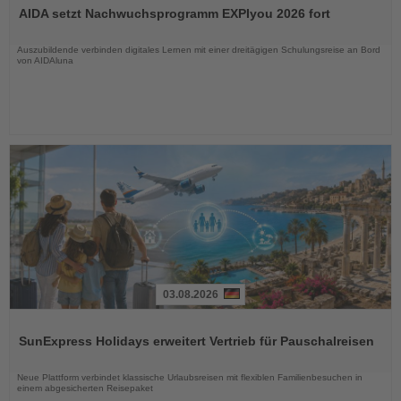
Sie
AIDA setzt Nachwuchsprogramm EXPIyou 2026 fort
die
Nachrichten
Auszubildende verbinden digitales Lernen mit einer dreitägigen Schulungsreise an Bord
von AIDAluna
03.08.2026
Lesen
Sie
SunExpress Holidays erweitert Vertrieb für Pauschalreisen
die
Nachrichten
Neue Plattform verbindet klassische Urlaubsreisen mit flexiblen Familienbesuchen in
einem abgesicherten Reisepaket